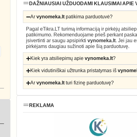
DAŽNIAUSIAI UŽDUODAMI KLAUSIMAI APIE
Ar
vynomeka.lt
patikima parduotuvė?
Pagal eTikra.LT turimą informaciją ir pirkėjų atsili
patikimumo. Rekomenduojame prieš perkant paskait
įsivertinti ar saugu apsipirkti
vynomeka.lt
. Jei jau 
pirkėjams daugiau sužinoti apie šią parduotuvę.
Kiek yra atsiliepimų apie
vynomeka.lt
?
Kiek vidutiniškai užtrunka pristatymas iš
vynomek
Ar
vynomeka.lt
turi fizinę parduotuvę?
REKLAMA