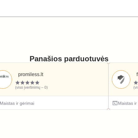
Panašios parduotuvės
promiless.lt
(viso įvertinimų – 0)
(v
Maistas ir gėrimai
Maistas ir