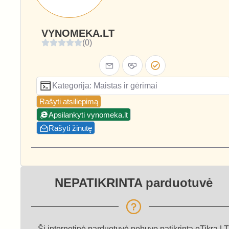
VYNOMEKA.LT
(0)
Kategorija: Maistas ir gėrimai
Rašyti atsiliepimą
Apsilankyti vynomeka.lt
Rašyti žinutę
NEPATIKRINTA parduotuvė
Ši internetinė parduotuvė nebuvo patikrinta eTikra.LT