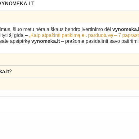
 VYNOMEKA.LT
epimus, šiuo metu nėra aiškaus bendro įvertinimo dėl
vynomeka.l
yti šį gidą –
„Kaip atpažinti patikimą el. parduotuvę – 7 paprast
esate apsipirkę
vynomeka.lt
– prašome pasidalinti savo patirtimi 
a.lt
?