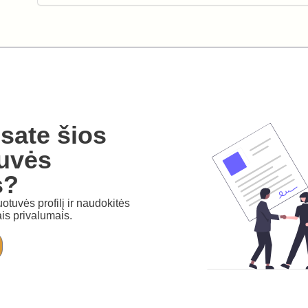
sate šios
uvės
s?
otuvės profilį ir naudokitės
is privalumais.