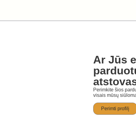
Ar Jūs e
parduot
atstova
Perimkite šios pardu
visais mūsų siūloma
Perimti profilį