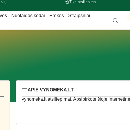
uvių
Tikri atsiliepimai
uvės
Nuolaidos kodai
Prekės
Straipsniai
APIE VYNOMEKA.LT
vynomeka.lt atsiliepimai. Apsipirkote šioje internetinė