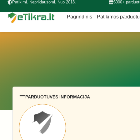
Patikimi. Nepriklausomi. Nuo 2018.
6000+ parduot
Pagrindinis
Patikimos parduot
PARDUOTUVĖS INFORMACIJA