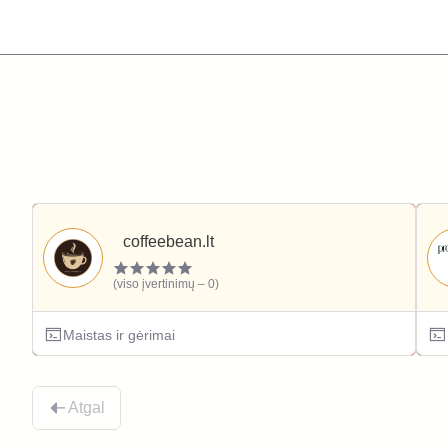
coffeebean.lt
(viso įvertinimų – 0)
Maistas ir gėrimai
Atgal