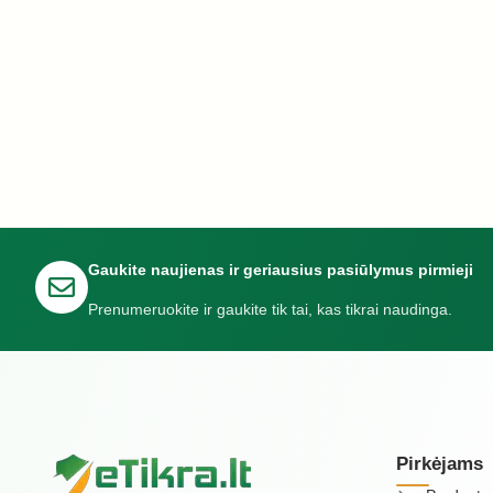
Gaukite naujienas ir geriausius pasiūlymus pirmieji
Prenumeruokite ir gaukite tik tai, kas tikrai naudinga.
Pirkėjams