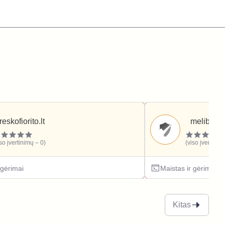
freskofiorito.lt
meliberi.lt
iso įvertinimų – 0)
(viso įvertinim
 gėrimai
Maistas ir gėrimai
Kitas