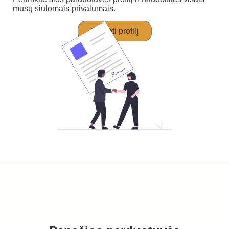
mūsų siūlomais privalumais.
Perimti profilį