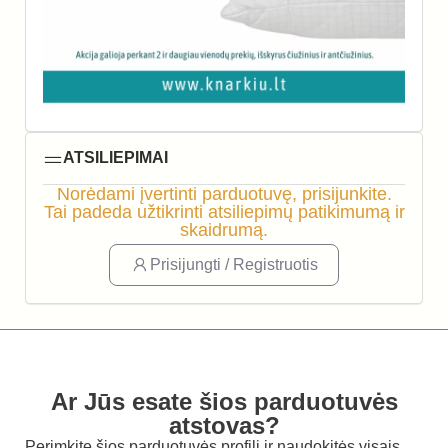
ATSILIEPIMAI
Norėdami įvertinti parduotuvę, prisijunkite.
Tai padeda užtikrinti atsiliepimų patikimumą ir
skaidrumą.
Prisijungti / Registruotis
Ar Jūs esate šios parduotuvės
atstovas?
Perimkite šios parduotuvės profilį ir naudokitės visais