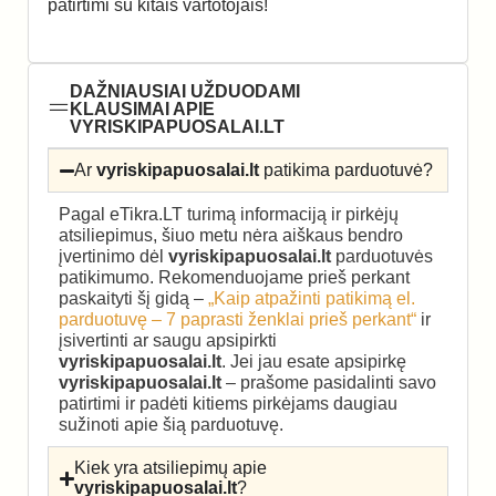
patirtimi su kitais vartotojais!
DAŽNIAUSIAI UŽDUODAMI
KLAUSIMAI APIE
VYRISKIPAPUOSALAI.LT
Ar
vyriskipapuosalai.lt
patikima parduotuvė?
Pagal eTikra.LT turimą informaciją ir pirkėjų
atsiliepimus, šiuo metu nėra aiškaus bendro
įvertinimo dėl
vyriskipapuosalai.lt
parduotuvės
patikimumo. Rekomenduojame prieš perkant
paskaityti šį gidą –
„Kaip atpažinti patikimą el.
parduotuvę – 7 paprasti ženklai prieš perkant“
ir
įsivertinti ar saugu apsipirkti
vyriskipapuosalai.lt
. Jei jau esate apsipirkę
vyriskipapuosalai.lt
– prašome pasidalinti savo
patirtimi ir padėti kitiems pirkėjams daugiau
sužinoti apie šią parduotuvę.
Kiek yra atsiliepimų apie
vyriskipapuosalai.lt
?