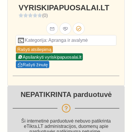
VYRISKIPAPUOSALAI.LT
(0)
Kategorija: Apranga ir avalynė
Rašyti atsiliepimą
Apsilankyti vyriskipapuosalai.lt
Rašyti žinutę
NEPATIKRINTA parduotuvė
Ši internetinė parduotuvė nebuvo patikrinta
eTikra.LT administracijos, duomenų apie
parduotuvės patikimumą neturime.