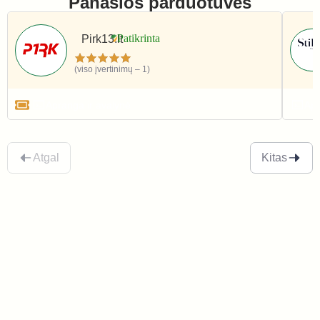
Panašios parduotuvės
Pirk13.lt
(viso įvertinimų – 1)
Apranga ir avalynė
Apr
Atgal
Kitas