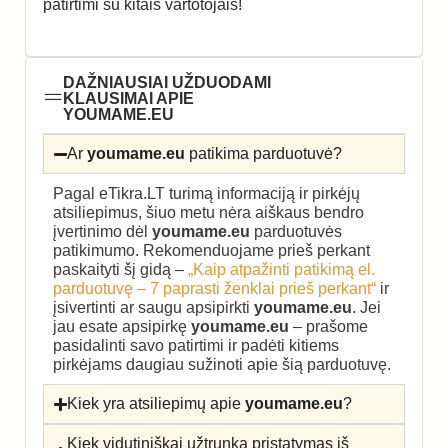
patirtimi su kitais vartotojais!
DAŽNIAUSIAI UŽDUODAMI
KLAUSIMAI APIE
YOUMAME.EU
Ar
youmame.eu
patikima parduotuvė?
Pagal eTikra.LT turimą informaciją ir pirkėjų
atsiliepimus, šiuo metu nėra aiškaus bendro
įvertinimo dėl
youmame.eu
parduotuvės
patikimumo. Rekomenduojame prieš perkant
paskaityti šį gidą –
„Kaip atpažinti patikimą el.
parduotuvę – 7 paprasti ženklai prieš perkant“
ir
įsivertinti ar saugu apsipirkti
youmame.eu
. Jei
jau esate apsipirkę
youmame.eu
– prašome
pasidalinti savo patirtimi ir padėti kitiems
pirkėjams daugiau sužinoti apie šią parduotuvę.
Kiek yra atsiliepimų apie
youmame.eu
?
Kiek vidutiniškai užtrunka pristatymas iš