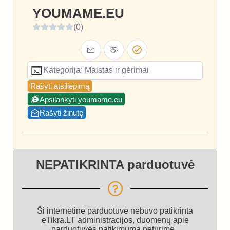
YOUMAME.EU
(0)
Kategorija: Maistas ir gėrimai
Rašyti atsiliepimą
Apsilankyti youmame.eu
Rašyti žinutę
NEPATIKRINTA parduotuvė
Ši internetinė parduotuvė nebuvo patikrinta
eTikra.LT administracijos, duomenų apie
parduotuvės patikimumą neturime.