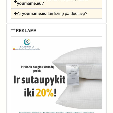
youmame.eu
?
Ar
youmame.eu
turi fizinę parduotuvę?
REKLAMA