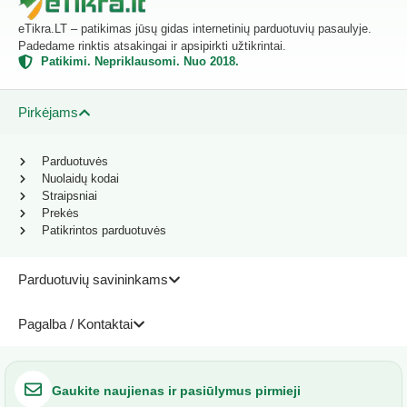
eTikra.LT – patikimas jūsų gidas internetinių parduotuvių pasaulyje.
Padedame rinktis atsakingai ir apsipirkti užtikrintai.
Patikimi. Nepriklausomi. Nuo 2018.
Pirkėjams
Parduotuvės
Nuolaidų kodai
Straipsniai
Prekės
Patikrintos parduotuvės
Parduotuvių savininkams
Pagalba / Kontaktai
Gaukite naujienas ir pasiūlymus pirmieji