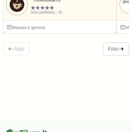
(viso įvertinimų – 0)
Maistas ir gėrimai
Mai
Atgal
Kitas