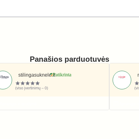
Panašios parduotuvės
stilingasuknele.lt
(viso įvertinimų – 0)
(v
Apranga ir avalynė
Apranga i