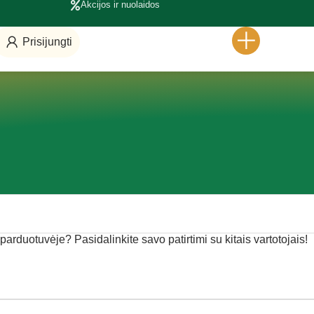
Akcijos ir nuolaidos
Prisijungti
e parduotuvėje? Pasidalinkite savo patirtimi su kitais vartotojais!