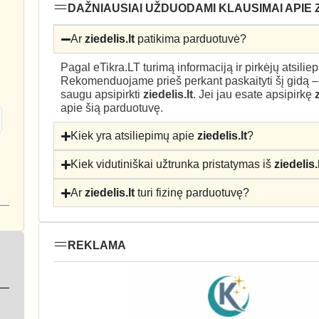
DAŽNIAUSIAI UŽDUODAMI KLAUSIMAI APIE Z
Ar
ziedelis.lt
patikima parduotuvė?
Pagal eTikra.LT turimą informaciją ir pirkėjų atsili
Rekomenduojame prieš perkant paskaityti šį gidą 
saugu apsipirkti
ziedelis.lt
. Jei jau esate apsipirkę
apie šią parduotuvę.
Kiek yra atsiliepimų apie
ziedelis.lt
?
Kiek vidutiniškai užtrunka pristatymas iš
ziedelis.
Ar
ziedelis.lt
turi fizinę parduotuvę?
REKLAMA