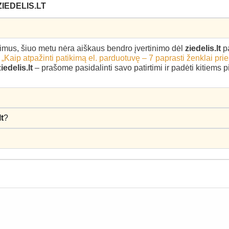
IEDELIS.LT
epimus, šiuo metu nėra aiškaus bendro įvertinimo dėl
ziedelis.lt
pa
–
„Kaip atpažinti patikimą el. parduotuvę – 7 paprasti ženklai pri
ziedelis.lt
– prašome pasidalinti savo patirtimi ir padėti kitiems 
lt
?