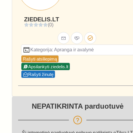
ZIEDELIS.LT
(0)
Kategorija: Apranga ir avalynė
Rašyti atsiliepimą
Apsilankyti ziedelis.lt
Rašyti žinutę
NEPATIKRINTA parduotuvė
Ši internetinė parduotuvė nebuvo patikrinta eTikra.LT