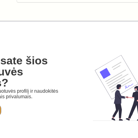
sate šios
uvės
s?
otuvės profilį ir naudokitės
is privalumais.