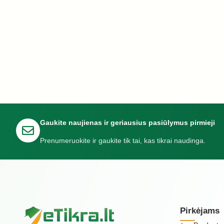
Gaukite naujienas ir geriausius pasiūlymus pirmieji
Prenumeruokite ir gaukite tik tai, kas tikrai naudinga.
Pirkėjams