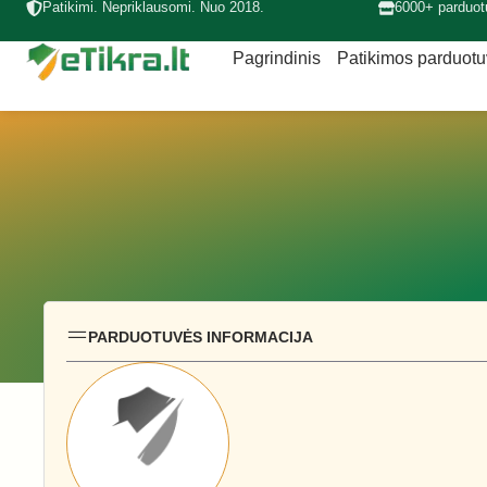
Patikimi. Nepriklausomi. Nuo 2018.
6000+ parduot
Pagrindinis
Patikimos parduot
PARDUOTUVĖS INFORMACIJA