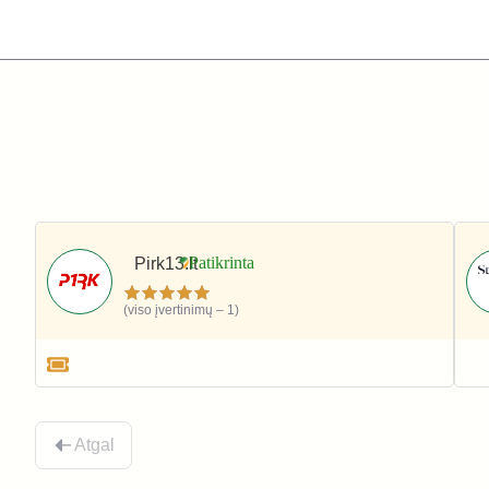
Pirk13.lt
(viso įvertinimų – 1)
Apranga ir avalynė
Atgal