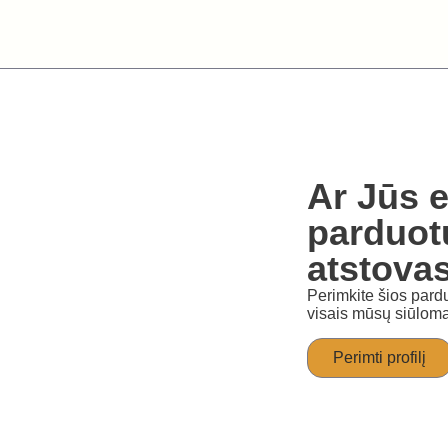
Ar Jūs e
parduot
atstova
Perimkite šios pardu
visais mūsų siūloma
Perimti profilį