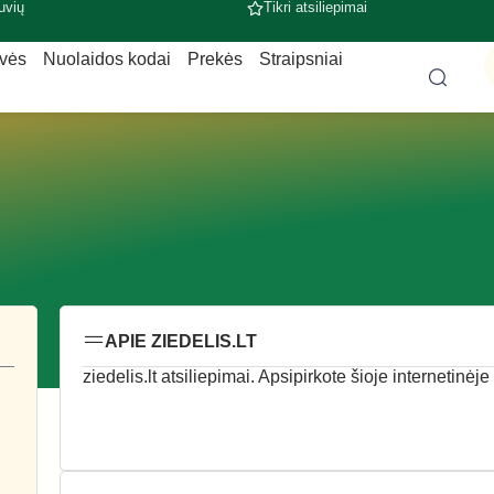
uvių
Tikri atsiliepimai
uvės
Nuolaidos kodai
Prekės
Straipsniai
APIE ZIEDELIS.LT
ziedelis.lt atsiliepimai. Apsipirkote šioje internetinėj