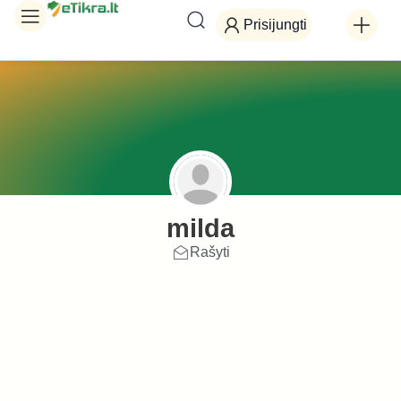
Prisijungti
milda
Rašyti