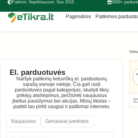
Patikimi. Nepriklausomi. Nuo 2018.
6000+ parduot
Pagrindinis
Patikimos parduot
Viena
El. parduotuvės
Naršyk patikimų lietuviškų el. parduotuvių
sąrašą vienoje vietoje. Čia gali rasti
parduotuves pagal kategorijas, skaityti tikrų
pirkėjų atsiliepimus, peržiūrėti naujausius
įkeltus pasiūlymus bei akcijas. Mūsų tikslas –
padėti tau pirkti saugiai ir patikimai internetu.
Naujausios
Geriausiai įvertintos