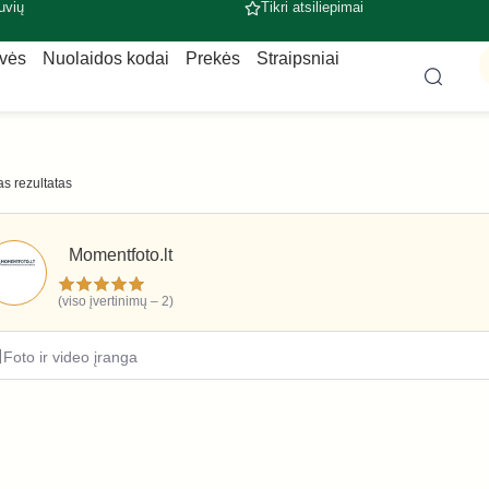
uvių
Tikri atsiliepimai
uvės
Nuolaidos kodai
Prekės
Straipsniai
s rezultatas
Momentfoto.lt
(viso įvertinimų – 2)
Foto ir video įranga