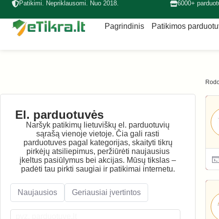
Patikimi. Nepriklausomi. Nuo 2018.
6000+ parduot
Pagrindinis
Patikimos parduot
Rodo
El. parduotuvės
Naršyk patikimų lietuviškų el. parduotuvių
sąrašą vienoje vietoje. Čia gali rasti
parduotuves pagal kategorijas, skaityti tikrų
pirkėjų atsiliepimus, peržiūrėti naujausius
įkeltus pasiūlymus bei akcijas. Mūsų tikslas –
padėti tau pirkti saugiai ir patikimai internetu.
Naujausios
Geriausiai įvertintos