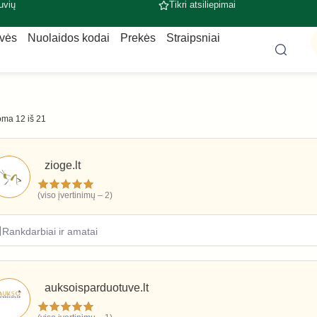
uvių
Tikri atsiliepimai
uvės
Nuolaidos kodai
Prekės
Straipsniai
ma 12 iš 21
zioge.lt
(viso įvertinimų – 2)
Rankdarbiai ir amatai
auksoisparduotuve.lt