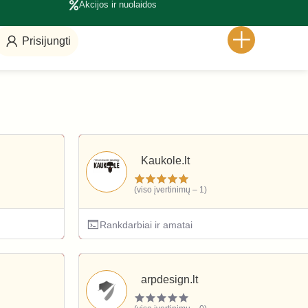
Akcijos ir nuolaidos
Prisijungti
Kaukole.lt
(viso įvertinimų – 1)
Rankdarbiai ir amatai
arpdesign.lt