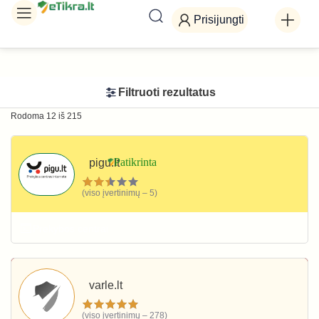
Prisijungti
Filtruoti rezultatus
Rodoma 12 iš 215
pigu.lt
(viso įvertinimų – 5)
Prekybos centrai
varle.lt
(viso įvertinimų – 278)