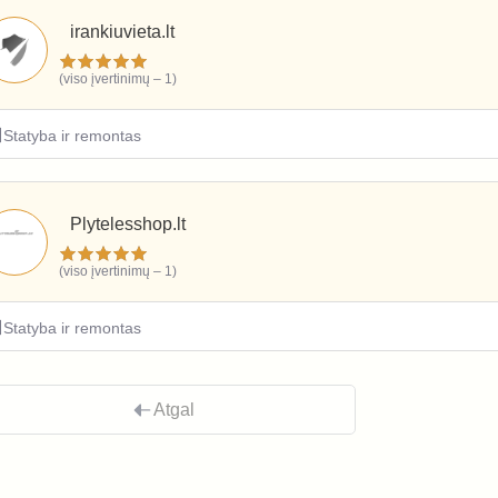
irankiuvieta.lt
(viso įvertinimų – 1)
Statyba ir remontas
Plytelesshop.lt
(viso įvertinimų – 1)
Statyba ir remontas
Atgal