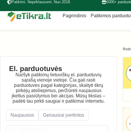
Patikimi. Nepriklausomi. Nuo 2018.
6000+ parduot
Pagrindinis
Patikimos parduot
Rodo
El. parduotuvės
Naršyk patikimų lietuviškų el. parduotuvių
sąrašą vienoje vietoje. Čia gali rasti
parduotuves pagal kategorijas, skaityti tikrų
pirkėjų atsiliepimus, peržiūrėti naujausius
įkeltus pasiūlymus bei akcijas. Mūsų tikslas –
padėti tau pirkti saugiai ir patikimai internetu.
Naujausios
Geriausiai įvertintos