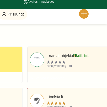
Akcijos ir nuolaidos
Prisijungti
namai-objektai.lt
(viso įvertinimų – 0)
Statyba ir remontas
toolsta.lt