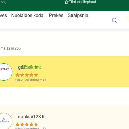
uvių
Tikri atsiliepimai
uvės
Nuolaidos kodai
Prekės
Straipsniai
ma 12 iš 265
gti.lt
(viso įvertinimų – 2)
Darbo įrankiai
irankiai123.lt