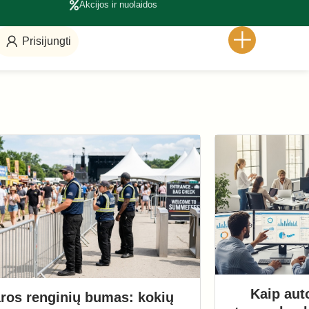
Akcijos ir nuolaidos
Prisijungti
Kaip aut
ros renginių bumas: kokių