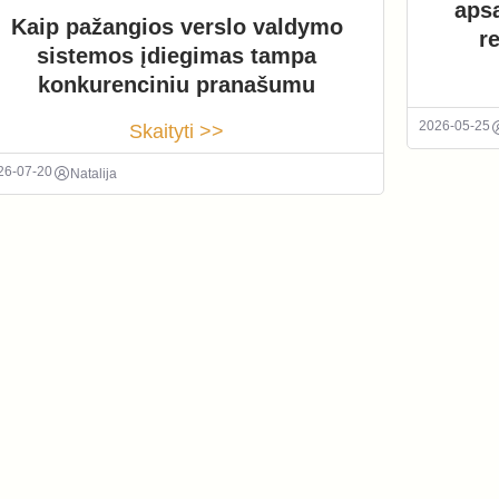
aps
Kaip pažangios verslo valdymo
r
sistemos įdiegimas tampa
konkurenciniu pranašumu
2026-05-25
Skaityti >>
26-07-20
Natalija