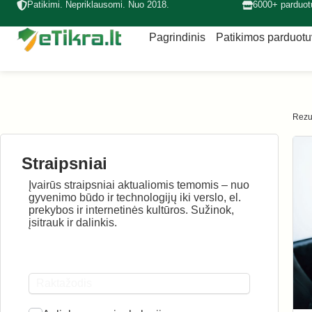
Patikimi. Nepriklausomi. Nuo 2018.
6000+ parduot
Pagrindinis
Patikimos parduot
Rezul
Straipsniai
Įvairūs straipsniai aktualiomis temomis – nuo
gyvenimo būdo ir technologijų iki verslo, el.
prekybos ir internetinės kultūros. Sužinok,
įsitrauk ir dalinkis.