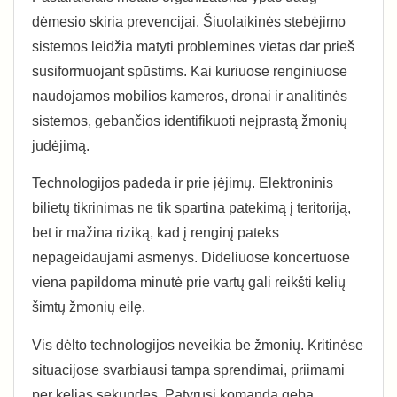
dėmesio skiria prevencijai. Šiuolaikinės stebėjimo
sistemos leidžia matyti problemines vietas dar prieš
susiformuojant spūstims. Kai kuriuose renginiuose
naudojamos mobilios kameros, dronai ir analitinės
sistemos, gebančios identifikuoti neįprastą žmonių
judėjimą.
Technologijos padeda ir prie įėjimų. Elektroninis
bilietų tikrinimas ne tik spartina patekimą į teritoriją,
bet ir mažina riziką, kad į renginį pateks
nepageidaujami asmenys. Dideliuose koncertuose
viena papildoma minutė prie vartų gali reikšti kelių
šimtų žmonių eilę.
Vis dėlto technologijos neveikia be žmonių. Kritinėse
situacijose svarbiausi tampa sprendimai, priimami
per kelias sekundes. Patyrusi komanda geba