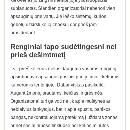
kiekvienas jo žingsnis teritorijoje yra kruopščiai
suplanuotas. Šiandien organizatoriai nebenori vien
apsauginių prie vartų. Jie ieško sistemų, kurios
gebėtų užkirsti kelią chaosui dar prieš jam
prasidedant.
Renginiai tapo sudėtingesni nei
prieš dešimtmetį
Dar prieš kelerius metus dauguma vasaros renginių
apsiribodavo apsaugos postais prie įėjimo ir keliomis
kameromis teritorijoje. Dabar viskas pasikeitė.
Augant žmonių srautams, keičiasi ir grėsmės.
Organizatoriai turi galvoti ne tik apie muštynes ar
neblaivius lankytojus, bet ir apie spūstis, panikos
bangas, nekontroliuojamą patekimą į uždaras zonas
ar net socialiniuose tinkluose per kelias minutes