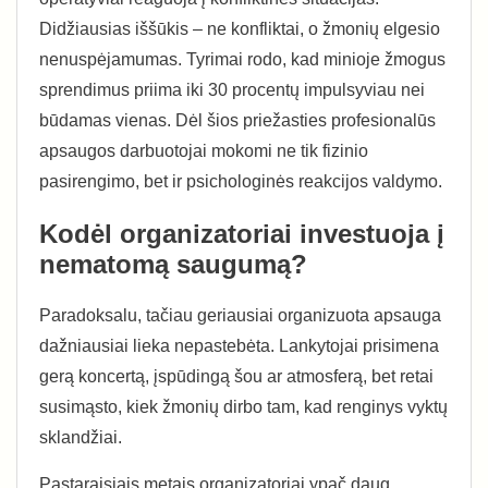
Didžiausias iššūkis – ne konfliktai, o žmonių elgesio
nenuspėjamumas. Tyrimai rodo, kad minioje žmogus
sprendimus priima iki 30 procentų impulsyviau nei
būdamas vienas. Dėl šios priežasties profesionalūs
apsaugos darbuotojai mokomi ne tik fizinio
pasirengimo, bet ir psichologinės reakcijos valdymo.
Kodėl organizatoriai investuoja į
nematomą saugumą?
Paradoksalu, tačiau geriausiai organizuota apsauga
dažniausiai lieka nepastebėta. Lankytojai prisimena
gerą koncertą, įspūdingą šou ar atmosferą, bet retai
susimąsto, kiek žmonių dirbo tam, kad renginys vyktų
sklandžiai.
Pastaraisiais metais organizatoriai ypač daug