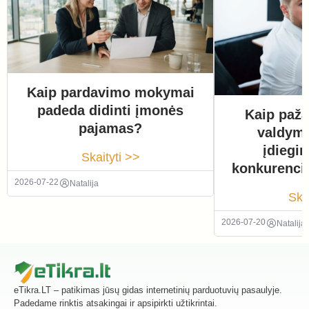
Kaip pardavimo mokymai
padeda didinti įmonės
Kaip paža
pajamas?
valdym
įdiegi
Skaityti >>
konkurenci
2026-07-22
Natalija
Ska
2026-07-20
Natalija
eTikra.LT – patikimas jūsų gidas internetinių parduotuvių pasaulyje.
Padedame rinktis atsakingai ir apsipirkti užtikrintai.