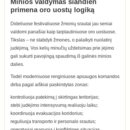
Minios valdymas šiandien
primena oro uostų logiką
Dideliuose festivaliuose žmonių srautai jau seniai
valdomi panašiai kaip tarptautiniuose oro uostuose.
Tikslas – ne stabdyti žmones, o palaikyti nuolatinį
judėjimą. Vos kelių minučių uždelsimas prie įėjimo
gali sukurti pavojingą spaudimą iš galinės minios
dalies.
Todėl moderniuose renginiuose apsaugos komandos
dirba pagal aiškiai paskirstytas zonas:
kontroliuoja patekimą į skirtingas teritorijas;
stebi judėjimo intensyvumą realiuoju laiku;
koordinuoja evakuacijos koridorius;
reguliuoja transporto ir personalo srautus;
operatyviai reaguoja į konfliktines situacijas.