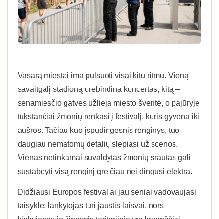
Vasarą miestai ima pulsuoti visai kitu ritmu. Vieną
savaitgalį stadioną drebindina koncertas, kitą –
senamiesčio gatves užlieja miesto šventė, o pajūryje
tūkstančiai žmonių renkasi į festivalį, kuris gyvena iki
aušros. Tačiau kuo įspūdingesnis renginys, tuo
daugiau nematomų detalių slepiasi už scenos.
Vienas netinkamai suvaldytas žmonių srautas gali
sustabdyti visą renginį greičiau nei dingusi elektra.
Didžiausi Europos festivaliai jau seniai vadovaujasi
taisykle: lankytojas turi jaustis laisvai, nors