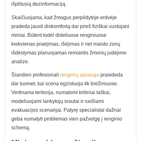
išplitusią dezinformaciją.
Skaičiuojama, kad žmogus perpildytoje erdvėje
pradeda jausti diskomfortą dar prieš fiziškai sustojant
miniai. Būtent todėl dideliuose renginiuose
kiekvienas praėjimas, išėjimas ir net maisto zonų
išdėstymas planuojamas remiantis žmonių judėjimo
analize.
Šiandien profesionali
renginių apsauga
prasideda
dar tuomet, kai scena egzistuoja tik brėžiniuose.
Vertinama teritorija, numatomi kritiniai taškai,
modeliuojami lankytojų srautai ir ruošiami
evakuacijos scenarijai. Patyrę specialistai dažnai
geba numatyti problemas vien pažvelgę į renginio
schemą.