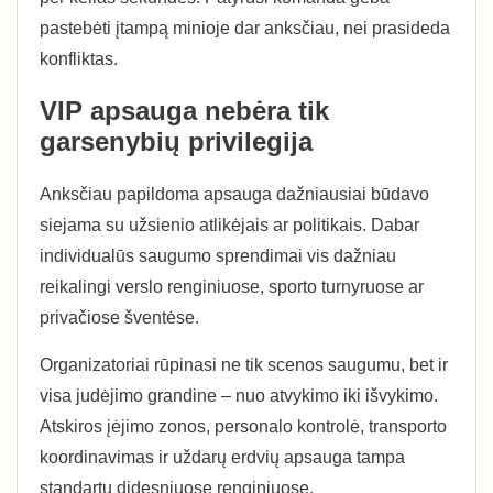
pastebėti įtampą minioje dar anksčiau, nei prasideda
konfliktas.
VIP apsauga nebėra tik
garsenybių privilegija
Anksčiau papildoma apsauga dažniausiai būdavo
siejama su užsienio atlikėjais ar politikais. Dabar
individualūs saugumo sprendimai vis dažniau
reikalingi verslo renginiuose, sporto turnyruose ar
privačiose šventėse.
Organizatoriai rūpinasi ne tik scenos saugumu, bet ir
visa judėjimo grandine – nuo atvykimo iki išvykimo.
Atskiros įėjimo zonos, personalo kontrolė, transporto
koordinavimas ir uždarų erdvių apsauga tampa
standartu didesniuose renginiuose.