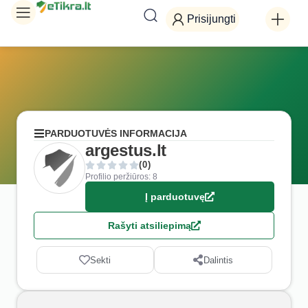
Prisijungti
PARDUOTUVĖS INFORMACIJA
argestus.lt
(0)
Profilio peržiūros: 8
Į parduotuvę
Rašyti atsiliepimą
Sekti
Dalintis