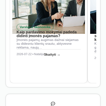
Verslas ir ekonomika
Skait
Kaip pardavimo mokymai padeda
Kaip 
didinti įmonės pajamas?
siste
konkur
Įmonės pajamų augimas dažnai siejamas
su didesniu klientų srautu, aktyvesne
Konkure
reklama, naujų…
geresnė
didesn
2026-07-22 • Natalija
Skaityti →
2026-07-