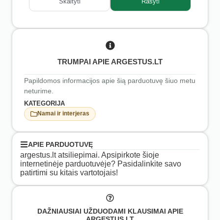
Skaityti
Rašyti
TRUMPAI APIE ARGESTUS.LT
Papildomos informacijos apie šią parduotuvę šiuo metu
neturime.
KATEGORIJA
Namai ir interjeras
APIE PARDUOTUVĘ
argestus.lt atsiliepimai. Apsipirkote šioje
internetinėje parduotuvėje? Pasidalinkite savo
patirtimi su kitais vartotojais!
DAŽNIAUSIAI UŽDUODAMI KLAUSIMAI APIE
ARGESTUS.LT