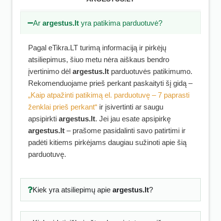
Ar
argestus.lt
yra patikima parduotuvė?
Pagal eTikra.LT turimą informaciją ir pirkėjų
atsiliepimus, šiuo metu nėra aiškaus bendro
įvertinimo dėl
argestus.lt
parduotuvės patikimumo.
Rekomenduojame prieš perkant paskaityti šį gidą –
„Kaip atpažinti patikimą el. parduotuvę – 7 paprasti
ženklai prieš perkant“
ir įsivertinti ar saugu
apsipirkti
argestus.lt
. Jei jau esate apsipirkę
argestus.lt
– prašome pasidalinti savo patirtimi ir
padėti kitiems pirkėjams daugiau sužinoti apie šią
parduotuvę.
Kiek yra atsiliepimų apie
argestus.lt
?