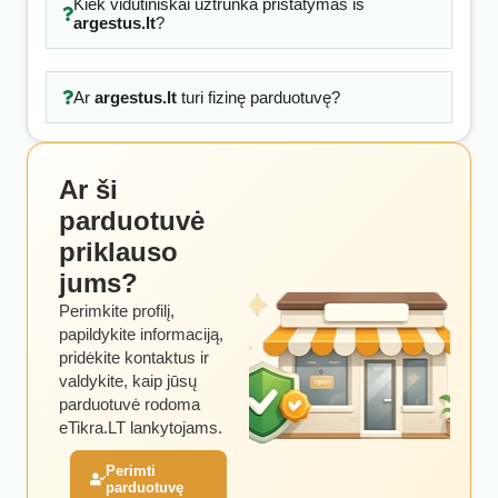
Kiek vidutiniškai užtrunka pristatymas iš
argestus.lt
?
Ar
argestus.lt
turi fizinę parduotuvę?
Ar ši
parduotuvė
priklauso
jums?
Perimkite profilį,
papildykite informaciją,
pridėkite kontaktus ir
valdykite, kaip jūsų
parduotuvė rodoma
eTikra.LT lankytojams.
Perimti
parduotuvę