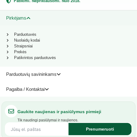
Patikimi. Nepriklausomi. Nuo 2018.
Pirkėjams
Parduotuvės
Nuolaidų kodai
Straipsniai
Prekės
Patikrintos parduotuvės
Parduotuvių savininkams
Pagalba / Kontaktai
Gaukite naujienas ir pasiūlymus pirmieji
Tik naudingi pasiūlymai ir naujienos.
Prenumeruoti