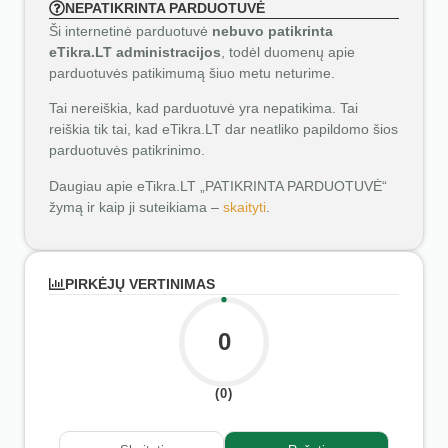
NEPATIKRINTA PARDUOTUVĖ
Ši internetinė parduotuvė
nebuvo patikrinta
eTikra.LT administracijos
, todėl duomenų apie
parduotuvės patikimumą šiuo metu neturime.
Tai nereiškia, kad parduotuvė yra nepatikima. Tai
reiškia tik tai, kad eTikra.LT dar neatliko papildomo šios
parduotuvės patikrinimo.
Daugiau apie eTikra.LT „PATIKRINTA PARDUOTUVĖ“
žymą ir kaip ji suteikiama –
skaityti
.
PIRKĖJŲ VERTINIMAS
0
(0)