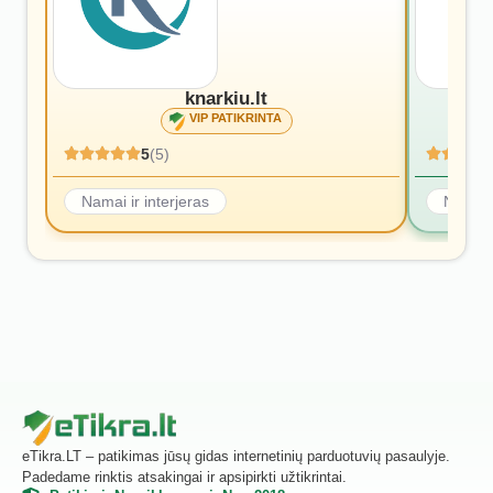
knarkiu.lt
VIP PATIKRINTA
5
(5)
Namai ir interjeras
Namai i
eTikra.LT – patikimas jūsų gidas internetinių parduotuvių pasaulyje.
Padedame rinktis atsakingai ir apsipirkti užtikrintai.