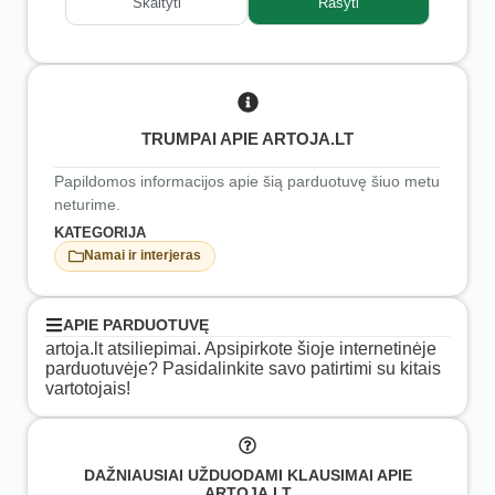
Skaityti
Rašyti
TRUMPAI APIE ARTOJA.LT
Papildomos informacijos apie šią parduotuvę šiuo metu
neturime.
KATEGORIJA
Namai ir interjeras
APIE PARDUOTUVĘ
artoja.lt atsiliepimai. Apsipirkote šioje internetinėje
parduotuvėje? Pasidalinkite savo patirtimi su kitais
vartotojais!
DAŽNIAUSIAI UŽDUODAMI KLAUSIMAI APIE
ARTOJA.LT