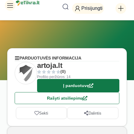
Prisijungti
PARDUOTUVĖS INFORMACIJA
artoja.lt
(0)
Profilio peržiūros: 14
Į parduotuvę
Rašyti atsiliepimą
Sekti
Dalintis