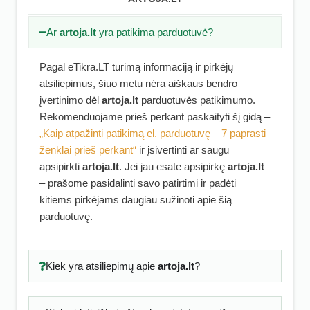
Ar
artoja.lt
yra patikima parduotuvė?
Pagal eTikra.LT turimą informaciją ir pirkėjų
atsiliepimus, šiuo metu nėra aiškaus bendro
įvertinimo dėl
artoja.lt
parduotuvės patikimumo.
Rekomenduojame prieš perkant paskaityti šį gidą –
„Kaip atpažinti patikimą el. parduotuvę – 7 paprasti
ženklai prieš perkant“
ir įsivertinti ar saugu
apsipirkti
artoja.lt
. Jei jau esate apsipirkę
artoja.lt
– prašome pasidalinti savo patirtimi ir padėti
kitiems pirkėjams daugiau sužinoti apie šią
parduotuvę.
Kiek yra atsiliepimų apie
artoja.lt
?