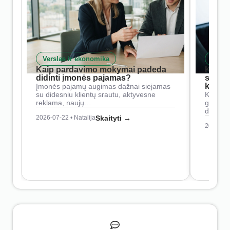
Verslas ir ekonomika
Skait
Kaip pardavimo mokymai padeda
Kaip 
didinti įmonės pajamas?
siste
konkur
Įmonės pajamų augimas dažnai siejamas
su didesniu klientų srautu, aktyvesne
Konkure
reklama, naujų…
geresnė
didesn
2026-07-22 • Natalija
Skaityti →
2026-07-