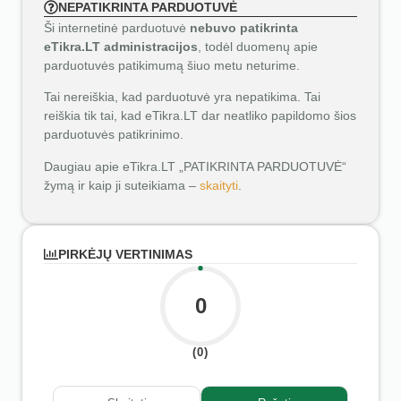
NEPATIKRINTA PARDUOTUVĖ
Ši internetinė parduotuvė
nebuvo patikrinta
eTikra.LT administracijos
, todėl duomenų apie
parduotuvės patikimumą šiuo metu neturime.
Tai nereiškia, kad parduotuvė yra nepatikima. Tai
reiškia tik tai, kad eTikra.LT dar neatliko papildomo šios
parduotuvės patikrinimo.
Daugiau apie eTikra.LT „PATIKRINTA PARDUOTUVĖ“
žymą ir kaip ji suteikiama –
skaityti
.
PIRKĖJŲ VERTINIMAS
0
(0)