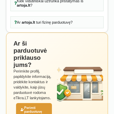
Kiek vidutiniškai užtrunka pristatymas iš
artoja.lt
?
Ar
artoja.lt
turi fizinę parduotuvę?
Ar ši
parduotuvė
priklauso
jums?
Perimkite profilį,
papildykite informaciją,
pridėkite kontaktus ir
valdykite, kaip jūsų
parduotuvė rodoma
eTikra.LT lankytojams.
Perimti
parduotuvę