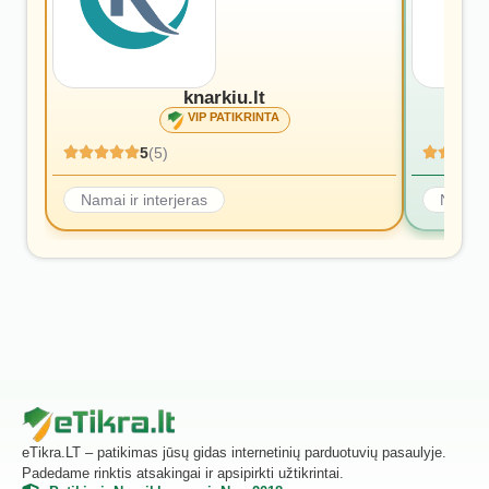
knarkiu.lt
VIP PATIKRINTA
5
(5)
Namai ir interjeras
Namai i
eTikra.LT – patikimas jūsų gidas internetinių parduotuvių pasaulyje.
Padedame rinktis atsakingai ir apsipirkti užtikrintai.