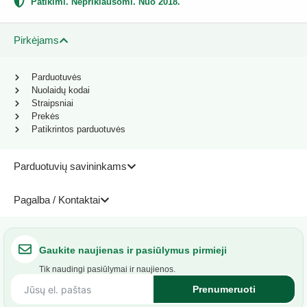
Patikimi. Nepriklausomi. Nuo 2018.
Pirkėjams
Parduotuvės
Nuolaidų kodai
Straipsniai
Prekės
Patikrintos parduotuvės
Parduotuvių savininkams
Pagalba / Kontaktai
Gaukite naujienas ir pasiūlymus pirmieji
Tik naudingi pasiūlymai ir naujienos.
Prenumeruoti