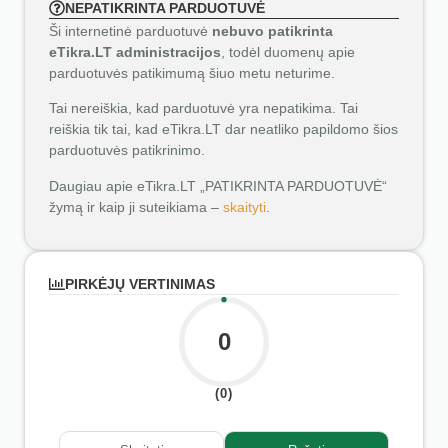
NEPATIKRINTA PARDUOTUVĖ
Ši internetinė parduotuvė
nebuvo patikrinta
eTikra.LT administracijos
, todėl duomenų apie
parduotuvės patikimumą šiuo metu neturime.
Tai nereiškia, kad parduotuvė yra nepatikima. Tai
reiškia tik tai, kad eTikra.LT dar neatliko papildomo šios
parduotuvės patikrinimo.
Daugiau apie eTikra.LT „PATIKRINTA PARDUOTUVĖ“
žymą ir kaip ji suteikiama –
skaityti
.
PIRKĖJŲ VERTINIMAS
0
(0)