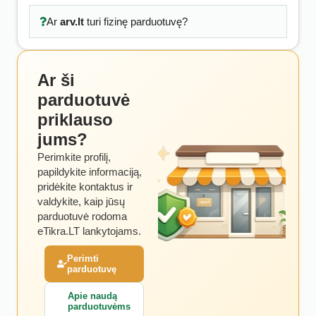
Ar
arv.lt
turi fizinę parduotuvę?
Ar ši
parduotuvė
priklauso
jums?
Perimkite profilį,
papildykite informaciją,
pridėkite kontaktus ir
valdykite, kaip jūsų
parduotuvė rodoma
eTikra.LT lankytojams.
Perimti
parduotuvę
Apie naudą
parduotuvėms