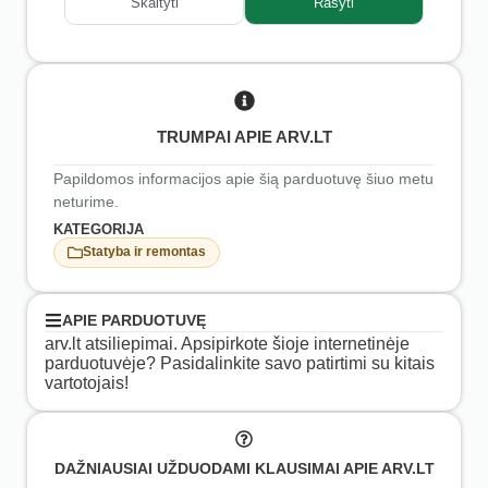
Skaityti
Rašyti
TRUMPAI APIE ARV.LT
Papildomos informacijos apie šią parduotuvę šiuo metu
neturime.
KATEGORIJA
Statyba ir remontas
APIE PARDUOTUVĘ
arv.lt atsiliepimai. Apsipirkote šioje internetinėje
parduotuvėje? Pasidalinkite savo patirtimi su kitais
vartotojais!
DAŽNIAUSIAI UŽDUODAMI KLAUSIMAI APIE ARV.LT