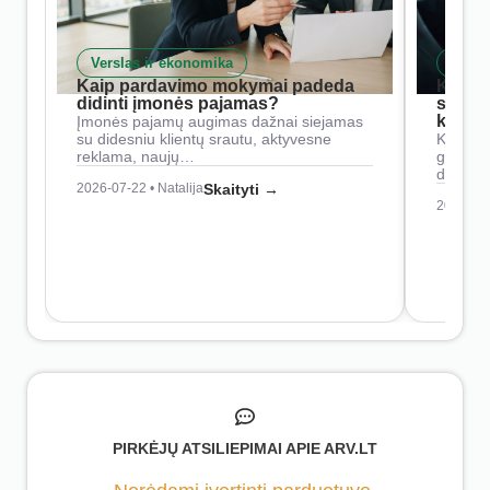
Verslas ir ekonomika
Skait
Kaip pardavimo mokymai padeda
Kaip 
didinti įmonės pajamas?
siste
konkur
Įmonės pajamų augimas dažnai siejamas
su didesniu klientų srautu, aktyvesne
Konkure
reklama, naujų…
geresnė
didesn
2026-07-22 • Natalija
Skaityti →
2026-07-
PIRKĖJŲ ATSILIEPIMAI APIE ARV.LT