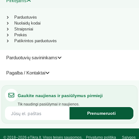
Pirkėjams
Parduotuvės
Nuolaidų kodai
Straipsniai
Prekės
Patikrintos parduotuvės
Parduotuvių savininkams
Pagalba / Kontaktai
Gaukite naujienas ir pasiūlymus pirmieji
Tik naudingi pasiūlymai ir naujienos.
Prenumeruoti
© 2018–2026 eTikra.lt. Visos teisės saugomos.
Privatumo politika
Sąlygos