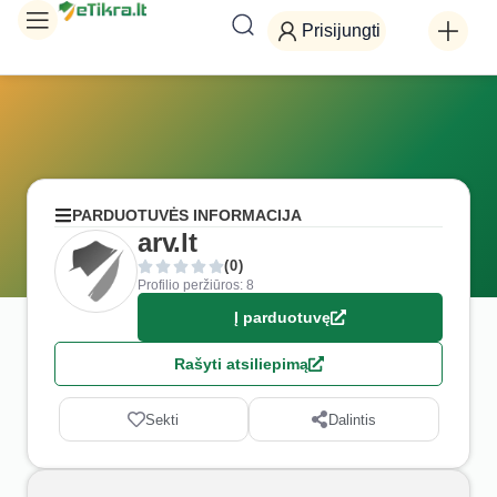
Prisijungti
PARDUOTUVĖS INFORMACIJA
arv.lt
(0)
Profilio peržiūros: 8
Į parduotuvę
Rašyti atsiliepimą
Sekti
Dalintis