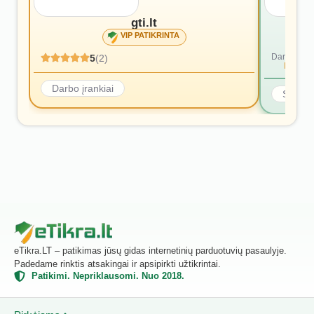
gti.lt
VIP PATIKRINTA
Dar nėra at
5
(2)
Rašyti p
Darbo įrankiai
Statyb
eTikra.LT – patikimas jūsų gidas internetinių parduotuvių pasaulyje.
Padedame rinktis atsakingai ir apsipirkti užtikrintai.
Patikimi. Nepriklausomi. Nuo 2018.