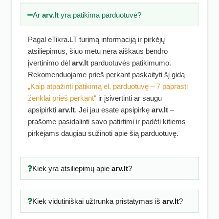
Ar
arv.lt
yra patikima parduotuvė?
Pagal eTikra.LT turimą informaciją ir pirkėjų
atsiliepimus, šiuo metu nėra aiškaus bendro
įvertinimo dėl
arv.lt
parduotuvės patikimumo.
Rekomenduojame prieš perkant paskaityti šį gidą –
„Kaip atpažinti patikimą el. parduotuvę – 7 paprasti
ženklai prieš perkant“
ir įsivertinti ar saugu
apsipirkti
arv.lt
. Jei jau esate apsipirkę
arv.lt
–
prašome pasidalinti savo patirtimi ir padėti kitiems
pirkėjams daugiau sužinoti apie šią parduotuvę.
Kiek yra atsiliepimų apie
arv.lt
?
Kiek vidutiniškai užtrunka pristatymas iš
arv.lt
?