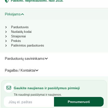
Patikimi. Nepriklausomi. Nuo 2018.
Pirkėjams
Parduotuvės
Nuolaidų kodai
Straipsniai
Prekės
Patikrintos parduotuvės
Parduotuvių savininkams
Pagalba / Kontaktai
Gaukite naujienas ir pasiūlymus pirmieji
Tik naudingi pasiūlymai ir naujienos.
Prenumeruoti