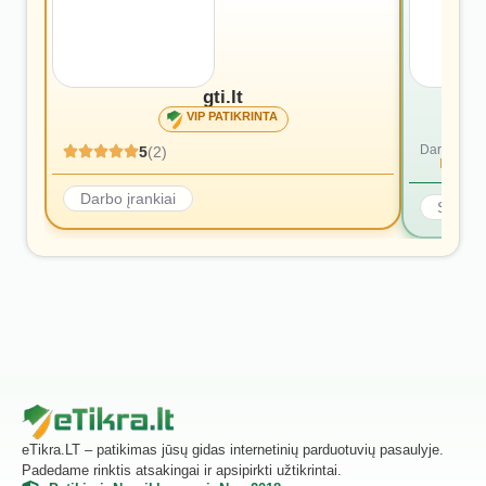
gti.lt
VIP PATIKRINTA
Dar nėra at
5
(2)
Rašyti p
Darbo įrankiai
Statyb
eTikra.LT – patikimas jūsų gidas internetinių parduotuvių pasaulyje.
Padedame rinktis atsakingai ir apsipirkti užtikrintai.