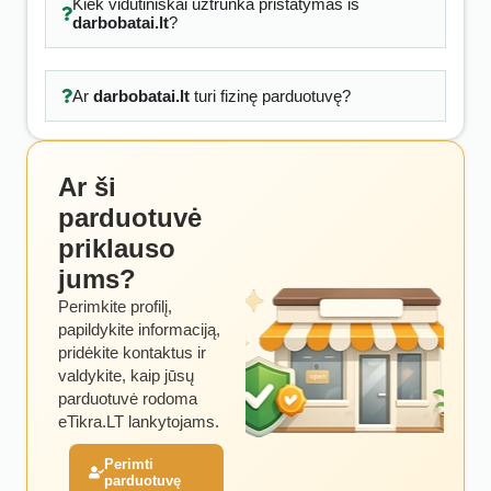
Kiek vidutiniškai užtrunka pristatymas iš
darbobatai.lt
?
Ar
darbobatai.lt
turi fizinę parduotuvę?
Ar ši
parduotuvė
priklauso
jums?
Perimkite profilį,
papildykite informaciją,
pridėkite kontaktus ir
valdykite, kaip jūsų
parduotuvė rodoma
eTikra.LT lankytojams.
Perimti
parduotuvę