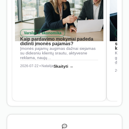
Verslas ir ekonomika
Skait
Kaip pardavimo mokymai padeda
Kaip 
didinti įmonės pajamas?
siste
konkur
Įmonės pajamų augimas dažnai siejamas
su didesniu klientų srautu, aktyvesne
Konkure
reklama, naujų…
geresnė
didesn
2026-07-22 • Natalija
Skaityti →
2026-07-