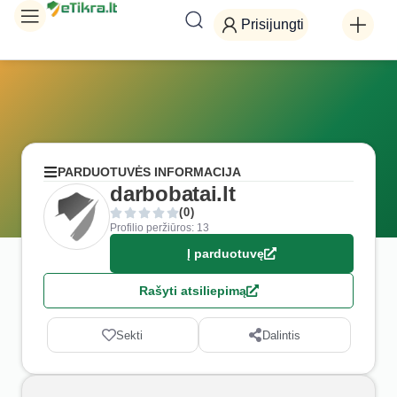
Prisijungti
PARDUOTUVĖS INFORMACIJA
darbobatai.lt
(0)
Profilio peržiūros: 13
Į parduotuvę
Rašyti atsiliepimą
Sekti
Dalintis