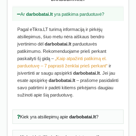
Ar
darbobatai.lt
yra patikima parduotuvė?
Pagal eTikra.LT turimą informaciją ir pirkėjų
atsiliepimus, šiuo metu nėra aiškaus bendro
įvertinimo dėl
darbobatai.lt
parduotuvės
patikimumo. Rekomenduojame prieš perkant
paskaityti šį gidą –
„Kaip atpažinti patikimą el.
parduotuvę – 7 paprasti ženklai prieš perkant“
ir
įsivertinti ar saugu apsipirkti
darbobatai.lt
. Jei jau
esate apsipirkę
darbobatai.lt
– prašome pasidalinti
savo patirtimi ir padėti kitiems pirkėjams daugiau
sužinoti apie šią parduotuvę.
Kiek yra atsiliepimų apie
darbobatai.lt
?