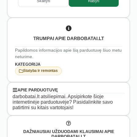
Skaityti
Rašyti
TRUMPAI APIE DARBOBATAI.LT
Papildomos informacijos apie šią parduotuvę šiuo metu
neturime.
KATEGORIJA
Statyba ir remontas
APIE PARDUOTUVĘ
darbobatai.lt atsiliepimai. Apsipirkote šioje
internetinėje parduotuvėje? Pasidalinkite savo
patirtimi su kitais vartotojais!
DAŽNIAUSIAI UŽDUODAMI KLAUSIMAI APIE
DARBOBATAI.LT