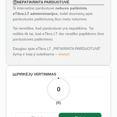
NEPATIKRINTA PARDUOTUVĖ
Ši internetinė parduotuvė
nebuvo patikrinta
eTikra.LT administracijos
, todėl duomenų apie
parduotuvės patikimumą šiuo metu neturime.
Tai nereiškia, kad parduotuvė yra nepatikima. Tai
reiškia tik tai, kad eTikra.LT dar neatliko papildomo šios
parduotuvės patikrinimo.
Daugiau apie eTikra.LT „PATIKRINTA PARDUOTUVĖ“
žymą ir kaip ji suteikiama –
skaityti
.
PIRKĖJŲ VERTINIMAS
0
(0)