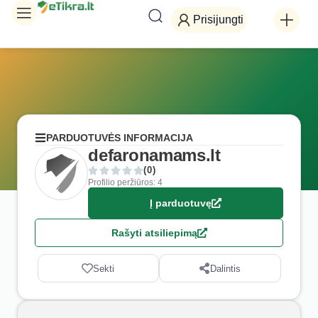
Prisijungti
PARDUOTUVĖS INFORMACIJA
defaronamams.lt
(0)
Profilio peržiūros: 4
Į parduotuvę
Rašyti atsiliepimą
Sekti
Dalintis