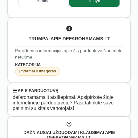
Skaityti
Rašyti
TRUMPAI APIE DEFARONAMAMS.LT
Papildomos informacijos apie šią parduotuvę šiuo metu
neturime.
KATEGORIJA
Namai ir interjeras
APIE PARDUOTUVĘ
defaronamams.lt atsiliepimai. Apsipirkote šioje
internetinėje parduotuvėje? Pasidalinkite savo
patirtimi su kitais vartotojais!
DAŽNIAUSIAI UŽDUODAMI KLAUSIMAI APIE
DEFARONAMAMS.LT