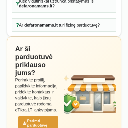
Kiek vidutiniškai užtrunka pristatymas iš
defaronamams.lt
?
Ar
defaronamams.lt
turi fizinę parduotuvę?
Ar ši
parduotuvė
priklauso
jums?
Perimkite profilį,
papildykite informaciją,
pridėkite kontaktus ir
valdykite, kaip jūsų
parduotuvė rodoma
eTikra.LT lankytojams.
Perimti
parduotuvę