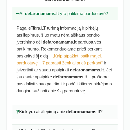
Ar
defaronamams.lt
yra patikima parduotuvė?
Pagal eTikra.LT turimą informaciją ir pirkėjų
atsiliepimus, šiuo metu nėra aiškaus bendro
įvertinimo dėl
defaronamams.lt
parduotuvės
patikimumo. Rekomenduojame prieš perkant
paskaityti šį gidą –
„Kaip atpažinti patikimą el.
parduotuvę – 7 paprasti ženklai prieš perkant“
ir
įsivertinti ar saugu apsipirkti
defaronamams.lt
. Jei
jau esate apsipirkę
defaronamams.lt
– prašome
pasidalinti savo patirtimi ir padėti kitiems pirkėjams
daugiau sužinoti apie šią parduotuvę.
Kiek yra atsiliepimų apie
defaronamams.lt
?