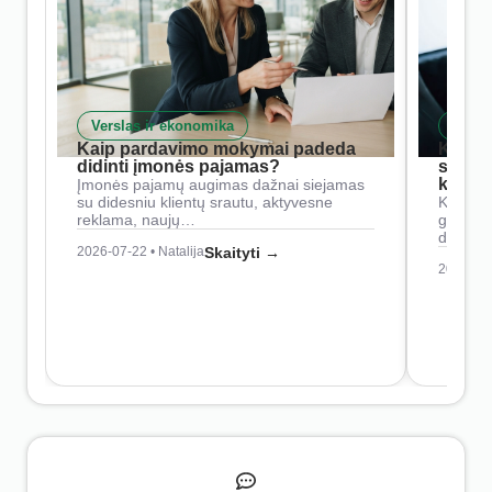
Verslas ir ekonomika
Skait
Kaip pardavimo mokymai padeda
Kaip 
didinti įmonės pajamas?
siste
konkur
Įmonės pajamų augimas dažnai siejamas
su didesniu klientų srautu, aktyvesne
Konkure
reklama, naujų…
geresnė
didesn
2026-07-22 • Natalija
Skaityti →
2026-07-