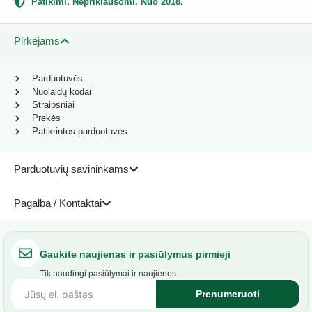
Patikimi. Nepriklausomi. Nuo 2018.
Pirkėjams
Parduotuvės
Nuolaidų kodai
Straipsniai
Prekės
Patikrintos parduotuvės
Parduotuvių savininkams
Pagalba / Kontaktai
Gaukite naujienas ir pasiūlymus pirmieji
Tik naudingi pasiūlymai ir naujienos.
Prenumeruoti