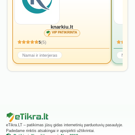
knarkiu.lt
VIP PATIKRINTA
5
(5)
Namai ir interjeras
Namai i
eTikra.LT – patikimas jūsų gidas internetinių parduotuvių pasaulyje.
Padedame rinktis atsakingai ir apsipirkti užtikrintai.