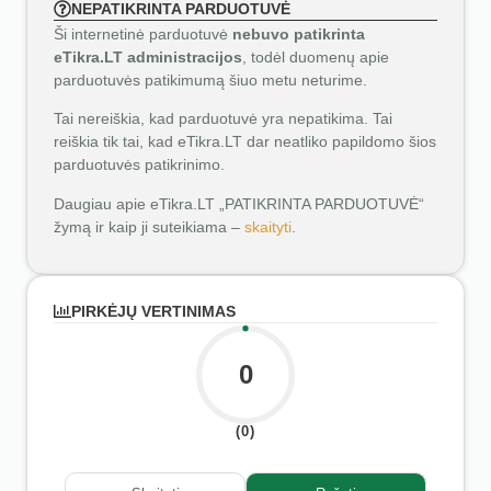
NEPATIKRINTA PARDUOTUVĖ
Ši internetinė parduotuvė
nebuvo patikrinta
eTikra.LT administracijos
, todėl duomenų apie
parduotuvės patikimumą šiuo metu neturime.
Tai nereiškia, kad parduotuvė yra nepatikima. Tai
reiškia tik tai, kad eTikra.LT dar neatliko papildomo šios
parduotuvės patikrinimo.
Daugiau apie eTikra.LT „PATIKRINTA PARDUOTUVĖ“
žymą ir kaip ji suteikiama –
skaityti
.
PIRKĖJŲ VERTINIMAS
0
(0)