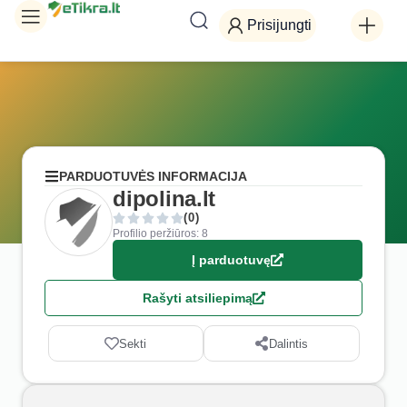
Prisijungti
PARDUOTUVĖS INFORMACIJA
dipolina.lt
(0)
Profilio peržiūros: 8
Į parduotuvę
Rašyti atsiliepimą
Sekti
Dalintis