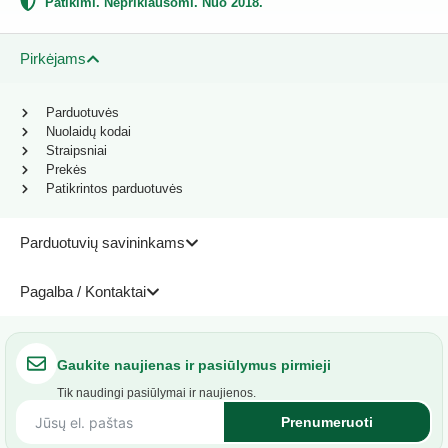
Patikimi. Nepriklausomi. Nuo 2018.
Pirkėjams
Parduotuvės
Nuolaidų kodai
Straipsniai
Prekės
Patikrintos parduotuvės
Parduotuvių savininkams
Pagalba / Kontaktai
Gaukite naujienas ir pasiūlymus pirmieji
Tik naudingi pasiūlymai ir naujienos.
Prenumeruoti