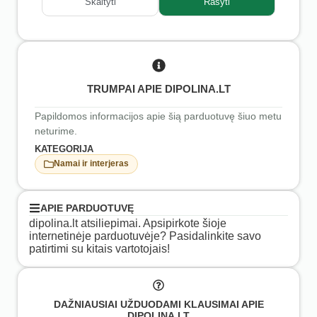
Skaityti
Rašyti
TRUMPAI APIE DIPOLINA.LT
Papildomos informacijos apie šią parduotuvę šiuo metu
neturime.
KATEGORIJA
Namai ir interjeras
APIE PARDUOTUVĘ
dipolina.lt atsiliepimai. Apsipirkote šioje
internetinėje parduotuvėje? Pasidalinkite savo
patirtimi su kitais vartotojais!
DAŽNIAUSIAI UŽDUODAMI KLAUSIMAI APIE
DIPOLINA.LT