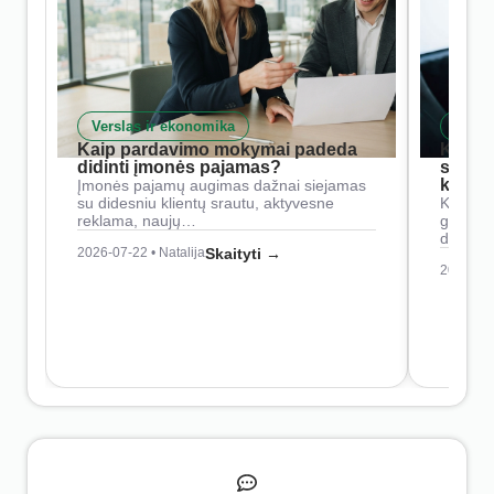
Verslas ir ekonomika
Skait
Kaip pardavimo mokymai padeda
Kaip 
didinti įmonės pajamas?
siste
konkur
Įmonės pajamų augimas dažnai siejamas
su didesniu klientų srautu, aktyvesne
Konkure
reklama, naujų…
geresnė
didesn
2026-07-22 • Natalija
Skaityti →
2026-07-