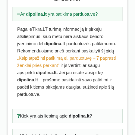
Ar
dipolina.lt
yra patikima parduotuvė?
Pagal eTikra.LT turimą informaciją ir pirkėjų
atsiliepimus, šiuo metu nėra aiškaus bendro
įvertinimo dėl
dipolina.lt
parduotuvės patikimumo.
Rekomenduojame prieš perkant paskaityti šį gidą –
„Kaip atpažinti patikimą el. parduotuvę – 7 paprasti
ženklai prieš perkant“
ir įsivertinti ar saugu
apsipirkti
dipolina.lt
. Jei jau esate apsipirkę
dipolina.lt
– prašome pasidalinti savo patirtimi ir
padėti kitiems pirkėjams daugiau sužinoti apie šią
parduotuvę.
Kiek yra atsiliepimų apie
dipolina.lt
?