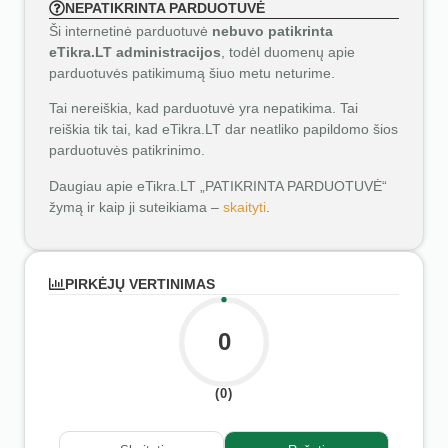
NEPATIKRINTA PARDUOTUVĖ
Ši internetinė parduotuvė
nebuvo patikrinta
eTikra.LT administracijos
, todėl duomenų apie
parduotuvės patikimumą šiuo metu neturime.
Tai nereiškia, kad parduotuvė yra nepatikima. Tai
reiškia tik tai, kad eTikra.LT dar neatliko papildomo šios
parduotuvės patikrinimo.
Daugiau apie eTikra.LT „PATIKRINTA PARDUOTUVĖ“
žymą ir kaip ji suteikiama –
skaityti
.
PIRKĖJŲ VERTINIMAS
0
(0)