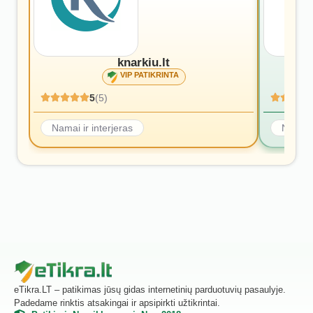
knarkiu.lt
VIP PATIKRINTA
5
(5)
Namai ir interjeras
Namai i
eTikra.LT – patikimas jūsų gidas internetinių parduotuvių pasaulyje.
Padedame rinktis atsakingai ir apsipirkti užtikrintai.