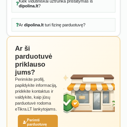
Kiek vidutiniškai užtrunka pristatymas iš
dipolina.lt
?
Ar
dipolina.lt
turi fizinę parduotuvę?
Ar ši
parduotuvė
priklauso
jums?
Perimkite profilį,
papildykite informaciją,
pridėkite kontaktus ir
valdykite, kaip jūsų
parduotuvė rodoma
eTikra.LT lankytojams.
Perimti
parduotuvę