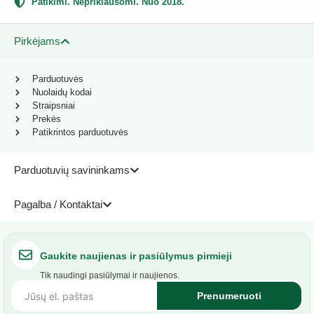
Patikimi. Nepriklausomi. Nuo 2018.
Pirkėjams
Parduotuvės
Nuolaidų kodai
Straipsniai
Prekės
Patikrintos parduotuvės
Parduotuvių savininkams
Pagalba / Kontaktai
Gaukite naujienas ir pasiūlymus pirmieji
Tik naudingi pasiūlymai ir naujienos.
Prenumeruoti