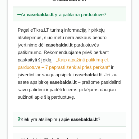
Ar
easebaldai.lt
yra patikima parduotuvė?
Pagal eTikra.LT turimą informaciją ir pirkėjų
atsiliepimus, šiuo metu nėra aiškaus bendro
įvertinimo dėl
easebaldai.lt
parduotuvės
patikimumo. Rekomenduojame prieš perkant
paskaityti šį gidą –
„Kaip atpažinti patikimą el.
parduotuvę – 7 paprasti ženklai prieš perkant“
ir
įsivertinti ar saugu apsipirkti
easebaldai.lt
. Jei jau
esate apsipirkę
easebaldai.lt
– prašome pasidalinti
savo patirtimi ir padėti kitiems pirkėjams daugiau
sužinoti apie šią parduotuvę.
Kiek yra atsiliepimų apie
easebaldai.lt
?