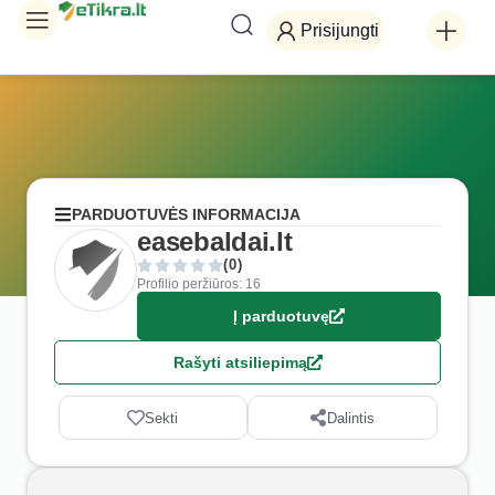
Prisijungti
PARDUOTUVĖS INFORMACIJA
easebaldai.lt
(0)
Profilio peržiūros: 16
Į parduotuvę
Rašyti atsiliepimą
Sekti
Dalintis