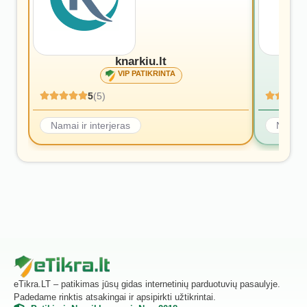
knarkiu.lt
VIP PATIKRINTA
5
(5)
Namai ir interjeras
Namai i
eTikra.LT – patikimas jūsų gidas internetinių parduotuvių pasaulyje.
Padedame rinktis atsakingai ir apsipirkti užtikrintai.