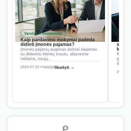
Verslas ir ekonomika
Skait
Kaip pardavimo mokymai padeda
Kaip 
didinti įmonės pajamas?
siste
konkur
Įmonės pajamų augimas dažnai siejamas
su didesniu klientų srautu, aktyvesne
Konkure
reklama, naujų…
geresnė
didesn
2026-07-22 • Natalija
Skaityti →
2026-07-