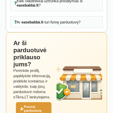
Kiek vidutiniškai užtrunka pristatymas iš
easebaldai.lt
?
Ar
easebaldai.lt
turi fizinę parduotuvę?
Ar ši
parduotuvė
priklauso
jums?
Perimkite profilį,
papildykite informaciją,
pridėkite kontaktus ir
valdykite, kaip jūsų
parduotuvė rodoma
eTikra.LT lankytojams.
Perimti
parduotuvę