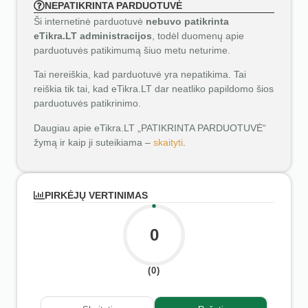
NEPATIKRINTA PARDUOTUVĖ
Ši internetinė parduotuvė
nebuvo patikrinta
eTikra.LT administracijos
, todėl duomenų apie
parduotuvės patikimumą šiuo metu neturime.
Tai nereiškia, kad parduotuvė yra nepatikima. Tai
reiškia tik tai, kad eTikra.LT dar neatliko papildomo šios
parduotuvės patikrinimo.
Daugiau apie eTikra.LT „PATIKRINTA PARDUOTUVĖ“
žymą ir kaip ji suteikiama –
skaityti
.
PIRKĖJŲ VERTINIMAS
0
(0)