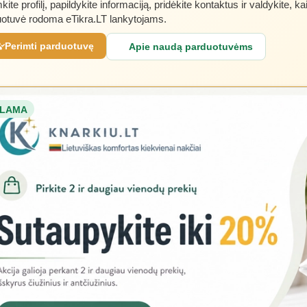
kite profilį, papildykite informaciją, pridėkite kontaktus ir valdykite, ka
otuvė rodoma eTikra.LT lankytojams.
Perimti parduotuvę
Apie naudą parduotuvėms
LAMA