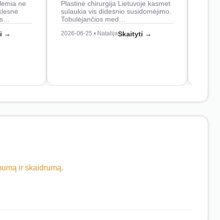
lemia ne
Plastinė chirurgija Lietuvoje kasmet
naudo
klesnė
sulaukia vis didesnio susidomėjimo.
Juos
os…
Tobulėjančios med…
2026-0
ti →
2026-06-25 • Natalija
Skaityti →
imumą ir skaidrumą.