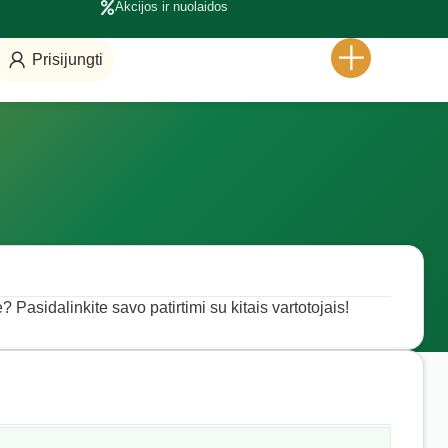
Akcijos ir nuolaidos
Prisijungti
? Pasidalinkite savo patirtimi su kitais vartotojais!