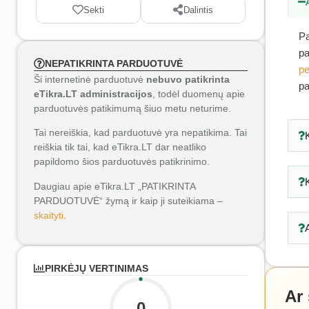
Sekti
Dalintis
Pa
pa
NEPATIKRINTA PARDUOTUVĖ
pe
Ši internetinė parduotuvė
nebuvo patikrinta
pa
eTikra.LT administracijos
, todėl duomenų apie
parduotuvės patikimumą šiuo metu neturime.
Tai nereiškia, kad parduotuvė yra nepatikima. Tai
reiškia tik tai, kad eTikra.LT dar neatliko
papildomo šios parduotuvės patikrinimo.
Daugiau apie eTikra.LT „PATIKRINTA
PARDUOTUVĖ“ žymą ir kaip ji suteikiama –
skaityti
.
PIRKĖJŲ VERTINIMAS
Ar
0