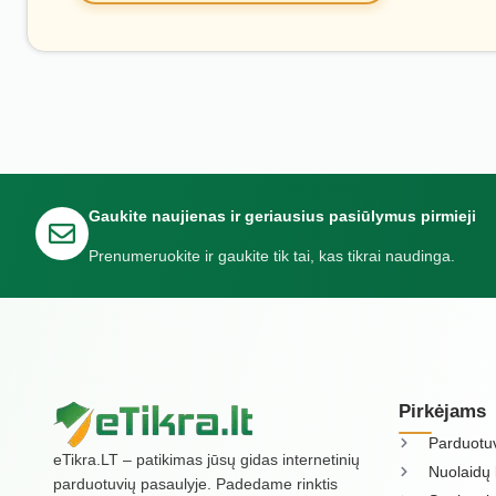
Gaukite naujienas ir geriausius pasiūlymus pirmieji
Prenumeruokite ir gaukite tik tai, kas tikrai naudinga.
Pirkėjams
Parduotu
eTikra.LT – patikimas jūsų gidas internetinių
Nuolaidų 
parduotuvių pasaulyje. Padedame rinktis