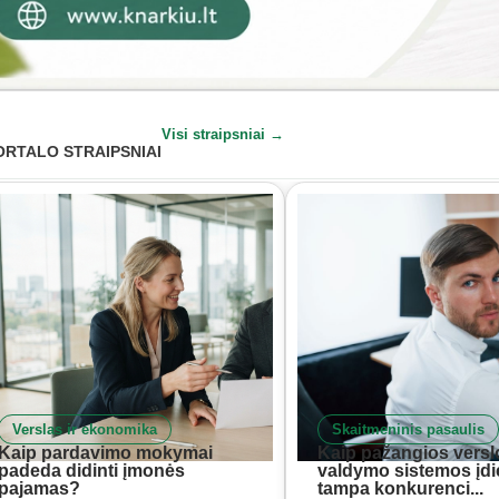
Visi straipsniai →
ORTALO STRAIPSNIAI
Verslas ir ekonomika
Skaitmeninis pasaulis
Kaip pardavimo mokymai
Kaip pažangios versl
padeda didinti įmonės
valdymo sistemos įd
pajamas?
tampa konkurenci...