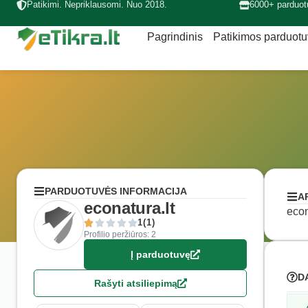
Patikimi. Nepriklausomi. Nuo 2018.
6000+ parduot
Pagrindinis
Patikimos parduot
PARDUOTUVĖS INFORMACIJA
A
econatura.lt
econ
1(1)
Profilio peržiūros: 2
Į parduotuvę
D
Rašyti atsiliepimą