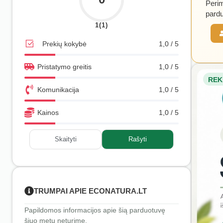
Perim
pardu
1(1)
Prekių kokybė
1,0 / 5
Pristatymo greitis
1,0 / 5
REK
Komunikacija
1,0 / 5
Kainos
1,0 / 5
Skaityti
Rašyti
TRUMPAI APIE ECONATURA.LT
Papildomos informacijos apie šią parduotuvę
šiuo metu neturime.