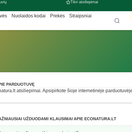
uvių
Tikri atsiliepimai
uvės
Nuolaidos kodai
Prekės
Straipsniai
PIE PARDUOTUVĘ
atura.lt atsiliepimai. Apsipirkote šioje internetinėje parduotuvėje
AŽNIAUSIAI UŽDUODAMI KLAUSIMAI APIE ECONATURA.LT