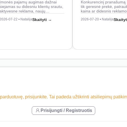
Įmonės pajamų augimas dažnai
Konkurencinį pranašumą 
siejamas su didesniu klientų srautu,
tik geresnė prekė, patrau
aktyvesne reklama, naujų…
kaina ar didesnis reklam
2026-07-22 • Natalija
Skaityti →
2026-07-20 • Natalija
Skaity
 parduotuvę, prisijunkite. Tai padeda užtikrinti atsiliepimų patik
Prisijungti / Registruotis