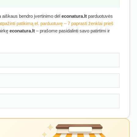
ra aiškaus bendro įvertinimo dėl
econatura.lt
parduotuvės
atpažinti patikimą el. parduotuvę – 7 paprasti ženklai prieš
pirkę
econatura.lt
– prašome pasidalinti savo patirtimi ir