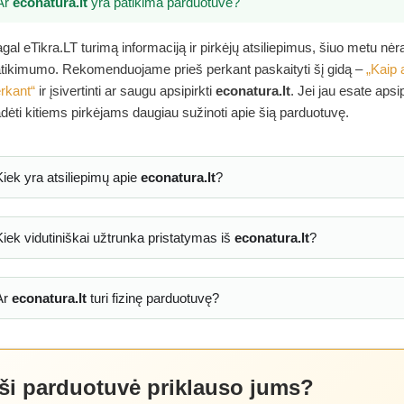
Ar
econatura.lt
yra patikima parduotuvė?
gal eTikra.LT turimą informaciją ir pirkėjų atsiliepimus, šiuo metu nė
tikimumo. Rekomenduojame prieš perkant paskaityti šį gidą –
„Kaip 
rkant“
ir įsivertinti ar saugu apsipirkti
econatura.lt
. Jei jau esate apsi
dėti kitiems pirkėjams daugiau sužinoti apie šią parduotuvę.
Kiek yra atsiliepimų apie
econatura.lt
?
Kiek vidutiniškai užtrunka pristatymas iš
econatura.lt
?
Ar
econatura.lt
turi fizinę parduotuvę?
 ši parduotuvė priklauso jums?