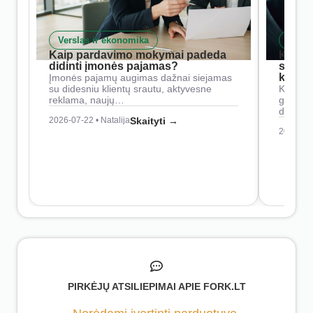
Verslas ir ekonomika
Skait
Kaip pardavimo mokymai padeda
Kaip 
didinti įmonės pajamas?
siste
konkur
Įmonės pajamų augimas dažnai siejamas
su didesniu klientų srautu, aktyvesne
Konkure
reklama, naujų…
geresnė
didesn
2026-07-22 • Natalija
Skaityti →
2026-07-
PIRKĖJŲ ATSILIEPIMAI APIE FORK.LT