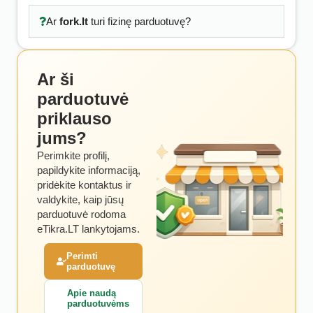
Ar
fork.lt
turi fizinę parduotuvę?
Ar ši
parduotuvė
priklauso
jums?
Perimkite profilį,
papildykite informaciją,
pridėkite kontaktus ir
valdykite, kaip jūsų
parduotuvė rodoma
eTikra.LT lankytojams.
Perimti
parduotuvę
Apie naudą
parduotuvėms