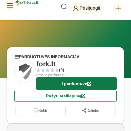
Prisijungti
PARDUOTUVĖS INFORMACIJA
fork.lt
(0)
Profilio peržiūros: 7
Į parduotuvę
Rašyti atsiliepimą
Sekti
Dalintis