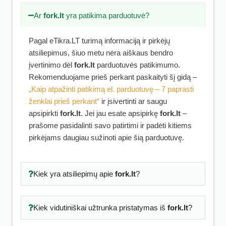
Ar
fork.lt
yra patikima parduotuvė?
Pagal eTikra.LT turimą informaciją ir pirkėjų
atsiliepimus, šiuo metu nėra aiškaus bendro
įvertinimo dėl
fork.lt
parduotuvės patikimumo.
Rekomenduojame prieš perkant paskaityti šį gidą –
„Kaip atpažinti patikimą el. parduotuvę – 7 paprasti
ženklai prieš perkant“
ir įsivertinti ar saugu
apsipirkti
fork.lt
. Jei jau esate apsipirkę
fork.lt
–
prašome pasidalinti savo patirtimi ir padėti kitiems
pirkėjams daugiau sužinoti apie šią parduotuvę.
Kiek yra atsiliepimų apie
fork.lt
?
Kiek vidutiniškai užtrunka pristatymas iš
fork.lt
?