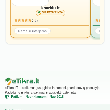
knarkiu.lt
VIP PATIKRINTA
5
(5)
Namai ir interjeras
Namai i
eTikra.LT – patikimas jūsų gidas internetinių parduotuvių pasaulyje.
Padedame rinktis atsakingai ir apsipirkti užtikrintai.
Patikimi. Nepriklausomi. Nuo 2018.