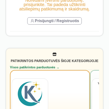
Norėdami įvertinti parduotuvę,
prisijunkite. Tai padeda užtikrinti
atsiliepimų patikimumą ir skaidrumą.
Prisijungti / Registruotis
PATIKRINTOS PARDUOTUVĖS ŠIOJE KATEGORIJOJE
Visos patikrintos parduotuvės →