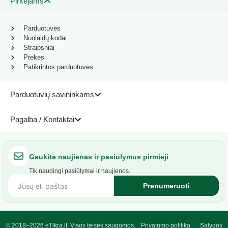
Pirkėjams
Parduotuvės
Nuolaidų kodai
Straipsniai
Prekės
Patikrintos parduotuvės
Parduotuvių savininkams
Pagalba / Kontaktai
Gaukite naujienas ir pasiūlymus pirmieji
Tik naudingi pasiūlymai ir naujienos.
Prenumeruoti
© 2018–2026 eTikra.lt. Visos teisės saugomos.
Privatumo politika
Sąlygos