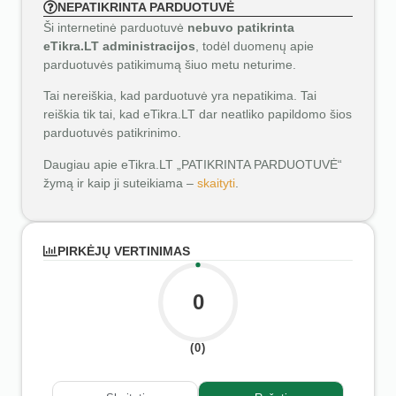
NEPATIKRINTA PARDUOTUVĖ
Ši internetinė parduotuvė
nebuvo patikrinta
eTikra.LT administracijos
, todėl duomenų apie
parduotuvės patikimumą šiuo metu neturime.
Tai nereiškia, kad parduotuvė yra nepatikima. Tai
reiškia tik tai, kad eTikra.LT dar neatliko papildomo šios
parduotuvės patikrinimo.
Daugiau apie eTikra.LT „PATIKRINTA PARDUOTUVĖ“
žymą ir kaip ji suteikiama –
skaityti
.
PIRKĖJŲ VERTINIMAS
0
(0)