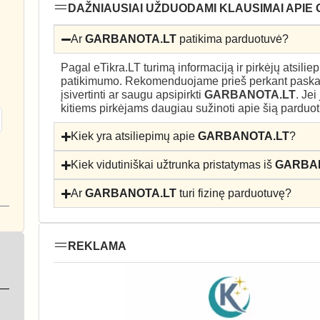
DAŽNIAUSIAI UŽDUODAMI KLAUSIMAI APIE
Ar
GARBANOTA.LT
patikima parduotuvė?
Pagal eTikra.LT turimą informaciją ir pirkėjų atsili
patikimumo. Rekomenduojame prieš perkant paskait
įsivertinti ar saugu apsipirkti
GARBANOTA.LT
. Je
kitiems pirkėjams daugiau sužinoti apie šią parduo
Kiek yra atsiliepimų apie
GARBANOTA.LT
?
Kiek vidutiniškai užtrunka pristatymas iš
GARBA
Ar
GARBANOTA.LT
turi fizinę parduotuvę?
REKLAMA