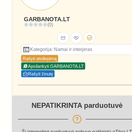
GARBANOTA.LT
(0)
Kategorija: Namai ir interjeras
Rašyti atsiliepimą
Apsilankyti GARBANOTA.LT
Rašyti žinutę
NEPATIKRINTA parduotuvė
Ši internetinė parduotuvė nebuvo patikrinta eTikra.LT