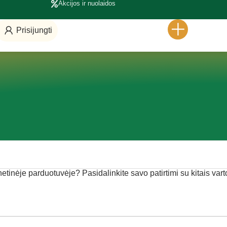
Akcijos ir nuolaidos
Prisijungti
inėje parduotuvėje? Pasidalinkite savo patirtimi su kitais varto