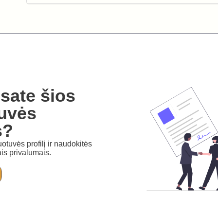
sate šios
uvės
s?
otuvės profilį ir naudokitės
is privalumais.