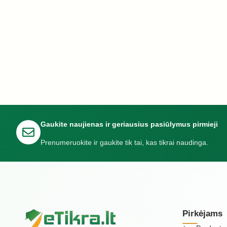
Gaukite naujienas ir geriausius pasiūlymus pirmieji
Prenumeruokite ir gaukite tik tai, kas tikrai naudinga.
Pirkėjams