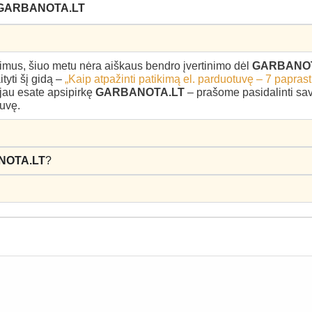
 GARBANOTA.LT
epimus, šiuo metu nėra aiškaus bendro įvertinimo dėl
GARBANOT
yti šį gidą –
„Kaip atpažinti patikimą el. parduotuvę – 7 paprast
i jau esate apsipirkę
GARBANOTA.LT
– prašome pasidalinti savo
tuvę.
NOTA.LT
?