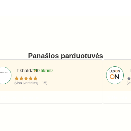
Panašios parduotuvės
tikbaldai.lt
(viso įvertinimų – 15)
(v
Namai ir interjeras
Namai ir i