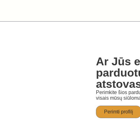
Ar Jūs e
parduot
atstova
Perimkite šios pardu
visais mūsų siūloma
Perimti profilį