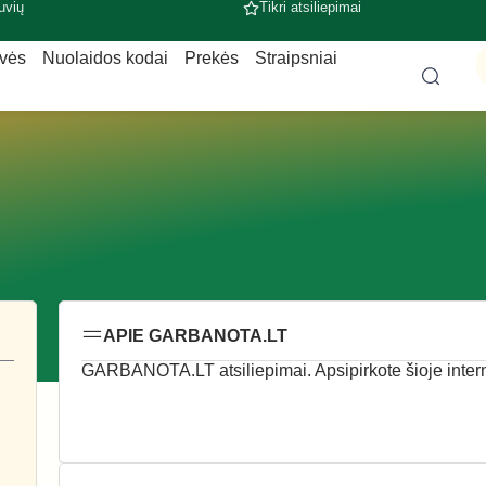
uvių
Tikri atsiliepimai
uvės
Nuolaidos kodai
Prekės
Straipsniai
APIE GARBANOTA.LT
GARBANOTA.LT atsiliepimai. Apsipirkote šioje internet