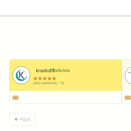
knarkiu.lt
(viso įvertinimų – 5)
Namai ir interjeras
Atgal