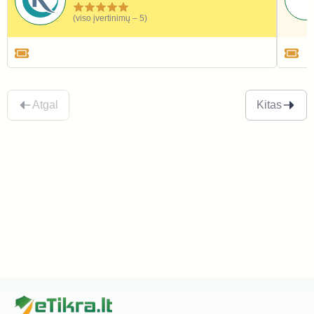
(viso įvertinimų – 5)
Namai ir interjeras
Atgal
Kitas