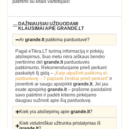
patirtimi su kitais vartotojais!
DAŽNIAUSIAI UŽDUODAMI
KLAUSIMAI APIE GRANDE.LT
Ar
grande.lt
patikima parduotuvė?
Pagal eTikra.LT turimą informaciją ir pirkėjų
atsiliepimus, šiuo metu nėra aiškaus bendro
įvertinimo dėl
grande.lt
parduotuvės
patikimumo. Rekomenduojame prieš perkant
paskaityti šį gidą –
„Kaip atpažinti patikimą el.
parduotuvę – 7 paprasti ženklai prieš perkant“
ir
įsivertinti ar saugu apsipirkti
grande.lt
. Jei jau
esate apsipirkę
grande.lt
– prašome pasidalinti
savo patirtimi ir padėti kitiems pirkėjams
daugiau sužinoti apie šią parduotuvę.
Kiek yra atsiliepimų apie
grande.lt
?
Kiek vidutiniškai užtrunka pristatymas iš
grande.lt
?