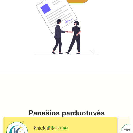
Panašios parduotuvės
knarkiu.lt