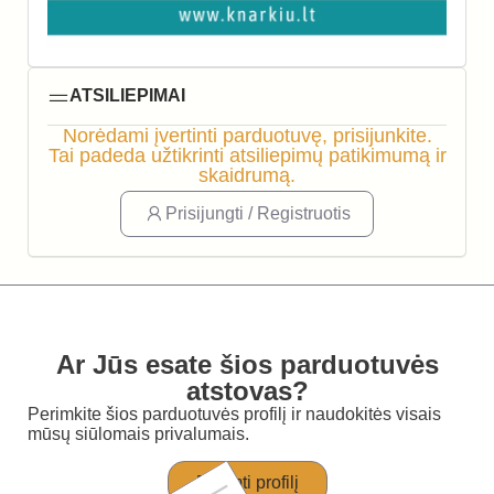
ATSILIEPIMAI
Norėdami įvertinti parduotuvę, prisijunkite.
Tai padeda užtikrinti atsiliepimų patikimumą ir
skaidrumą.
Prisijungti / Registruotis
Ar Jūs esate šios parduotuvės
atstovas?
Perimkite šios parduotuvės profilį ir naudokitės visais
mūsų siūlomais privalumais.
Perimti profilį