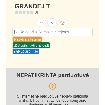
GRANDE.LT
(0)
Kategorija: Namai ir interjeras
Rašyti atsiliepimą
Apsilankyti grande.lt
Rašyti žinutę
NEPATIKRINTA parduotuvė
Ši internetinė parduotuvė nebuvo patikrinta
eTikra.LT administracijos, duomenų apie
parduotuvės patikimumą neturime.