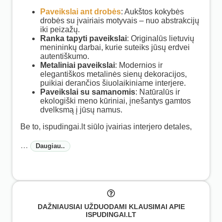
Paveikslai ant drobės
:
Aukštos kokybės
drobės su įvairiais motyvais – nuo abstrakcijų
iki peizažų.
Ranka tapyti paveikslai
:
Originalūs lietuvių
menininkų darbai, kurie suteiks jūsų erdvei
autentiškumo.
Metaliniai paveikslai
:
Modernios ir
elegantiškos metalinės sienų dekoracijos,
puikiai derančios šiuolaikiniame interjere.
Paveikslai su samanomis
:
Natūralūs ir
ekologiški meno kūriniai, įnešantys gamtos
dvelksmą į jūsų namus.
Be to, ispudingai.lt siūlo įvairias interjero detales,
…
Daugiau..
DAŽNIAUSIAI UŽDUODAMI KLAUSIMAI APIE
ISPUDINGAI.LT