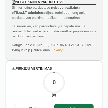
NEPATIKRINTA PARDUOTUVĖ
Ši internetinė parduotuvė
nebuvo patikrinta
eTikra.LT administracijos
, todėl duomenų apie
parduotuvės patikimumą šiuo metu neturime.
Tai nereiškia, kad parduotuvė yra nepatikima. Tai
reiškia tik tai, kad eTikra.LT dar neatliko papildomo šios
parduotuvės patikrinimo.
Daugiau apie eTikra.LT „PATIKRINTA PARDUOTUVĖ“
žymą ir kaip ji suteikiama –
skaityti
.
PIRKĖJŲ VERTINIMAS
0
(0)