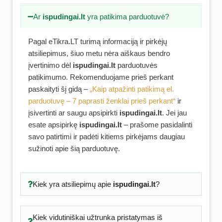
Ar
ispudingai.lt
yra patikima parduotuvė?
Pagal eTikra.LT turimą informaciją ir pirkėjų
atsiliepimus, šiuo metu nėra aiškaus bendro
įvertinimo dėl
ispudingai.lt
parduotuvės
patikimumo. Rekomenduojame prieš perkant
paskaityti šį gidą –
„Kaip atpažinti patikimą el.
parduotuvę – 7 paprasti ženklai prieš perkant“
ir
įsivertinti ar saugu apsipirkti
ispudingai.lt
. Jei jau
esate apsipirkę
ispudingai.lt
– prašome pasidalinti
savo patirtimi ir padėti kitiems pirkėjams daugiau
sužinoti apie šią parduotuvę.
Kiek yra atsiliepimų apie
ispudingai.lt
?
Kiek vidutiniškai užtrunka pristatymas iš