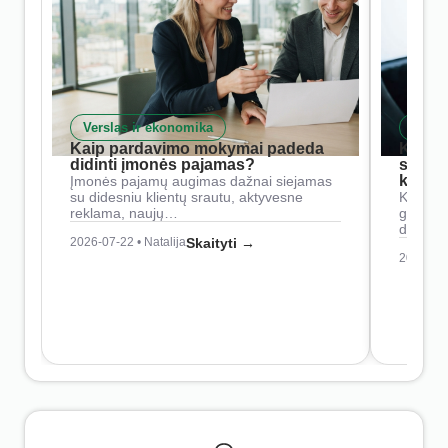
Verslas ir ekonomika
Skait
Kaip pardavimo mokymai padeda
Kaip 
didinti įmonės pajamas?
siste
konkur
Įmonės pajamų augimas dažnai siejamas
su didesniu klientų srautu, aktyvesne
Konkure
reklama, naujų…
geresnė
didesn
2026-07-22 • Natalija
Skaityti →
2026-07-