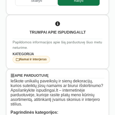
Skaityti
Rašyti
TRUMPAI APIE ISPUDINGAI.LT
Papildomos informacijos apie šią parduotuvę šiuo metu
neturime.
KATEGORIJA
Namai ir interjeras
APIE PARDUOTUVĘ
Ieškote unikalių paveikslų ir sienų dekoracijų,
kurios suteiktų jūsų namams ar biurui išskirtinumo?
Apsilankykite ispudingai.lt – internetinėje
parduotuvėje, kurioje rasite platų meno kūrinių
asortimentą, atitinkantį įvairius skonius ir interjero
stilius.
​
Pagrindinės kategorijos: