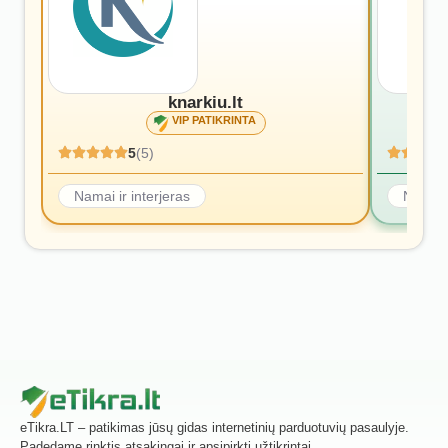
knarkiu.lt
VIP PATIKRINTA
5
(5)
Namai ir interjeras
Namai i
eTikra.LT – patikimas jūsų gidas internetinių parduotuvių pasaulyje.
Padedame rinktis atsakingai ir apsipirkti užtikrintai.