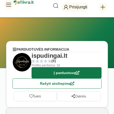
Prisijungti
PARDUOTUVĖS INFORMACIJA
ispudingai.lt
(0)
Profilio peržiūros: 18
Į parduotuvę
Rašyti atsiliepimą
Sekti
Dalintis