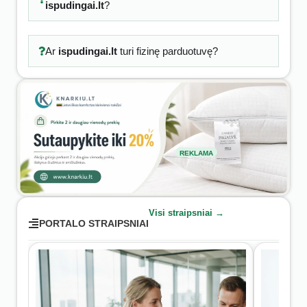
ispudingai.lt
?
Ar
ispudingai.lt
turi fizinę parduotuvę?
REKLAMA
Visi straipsniai →
PORTALO STRAIPSNIAI