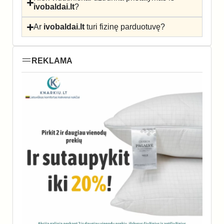
ivobaldai.lt
?
Ar
ivobaldai.lt
turi fizinę parduotuvę?
REKLAMA