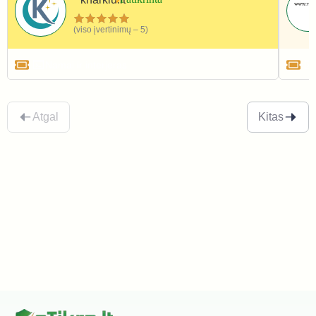
(viso įvertinimų – 5)
Namai ir interjeras
Atgal
Kitas