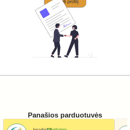
Perimti profilį
Panašios parduotuvės
knarkiu.lt