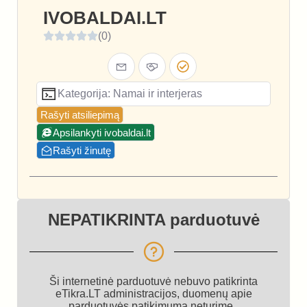
IVOBALDAI.LT
(0)
Kategorija: Namai ir interjeras
Rašyti atsiliepimą
Apsilankyti ivobaldai.lt
Rašyti žinutę
NEPATIKRINTA parduotuvė
Ši internetinė parduotuvė nebuvo patikrinta
eTikra.LT administracijos, duomenų apie
parduotuvės patikimumą neturime.