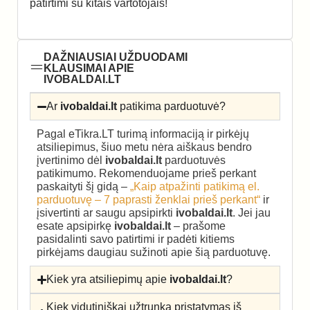
patirtimi su kitais vartotojais!
DAŽNIAUSIAI UŽDUODAMI
KLAUSIMAI APIE
IVOBALDAI.LT
Ar
ivobaldai.lt
patikima parduotuvė?
Pagal eTikra.LT turimą informaciją ir pirkėjų
atsiliepimus, šiuo metu nėra aiškaus bendro
įvertinimo dėl
ivobaldai.lt
parduotuvės
patikimumo. Rekomenduojame prieš perkant
paskaityti šį gidą –
„Kaip atpažinti patikimą el.
parduotuvę – 7 paprasti ženklai prieš perkant“
ir
įsivertinti ar saugu apsipirkti
ivobaldai.lt
. Jei jau
esate apsipirkę
ivobaldai.lt
– prašome
pasidalinti savo patirtimi ir padėti kitiems
pirkėjams daugiau sužinoti apie šią parduotuvę.
Kiek yra atsiliepimų apie
ivobaldai.lt
?
Kiek vidutiniškai užtrunka pristatymas iš