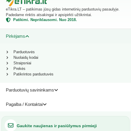
eTikra.LT – patikimas jūsų gidas internetinių parduotuvių pasaulyje.
Padedame rinktis atsakingai ir apsipirkti užtikrintai.
Patikimi. Nepriklausomi. Nuo 2018.
Pirkėjams
Parduotuvės
Nuolaidų kodai
Straipsniai
Prekės
Patikrintos parduotuvės
Parduotuvių savininkams
Pagalba / Kontaktai
Gaukite naujienas ir pasiūlymus pirmieji