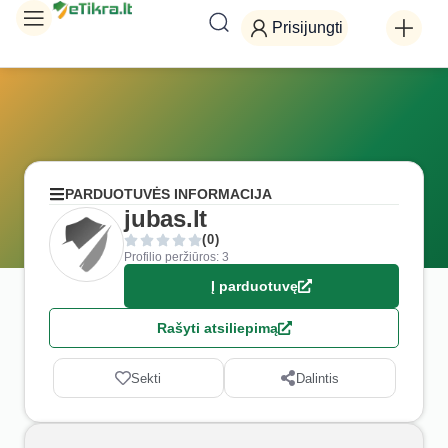
Prisijungti
PARDUOTUVĖS INFORMACIJA
jubas.lt
(0)
Profilio peržiūros: 3
Į parduotuvę
Rašyti atsiliepimą
Sekti
Dalintis