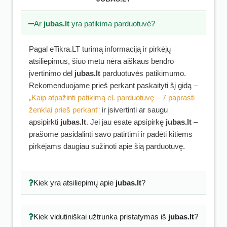
Ar
jubas.lt
yra patikima parduotuvė?
Pagal eTikra.LT turimą informaciją ir pirkėjų
atsiliepimus, šiuo metu nėra aiškaus bendro
įvertinimo dėl
jubas.lt
parduotuvės patikimumo.
Rekomenduojame prieš perkant paskaityti šį gidą –
„Kaip atpažinti patikimą el. parduotuvę – 7 paprasti
ženklai prieš perkant“
ir įsivertinti ar saugu
apsipirkti
jubas.lt
. Jei jau esate apsipirkę
jubas.lt
–
prašome pasidalinti savo patirtimi ir padėti kitiems
pirkėjams daugiau sužinoti apie šią parduotuvę.
Kiek yra atsiliepimų apie
jubas.lt
?
Kiek vidutiniškai užtrunka pristatymas iš
jubas.lt
?