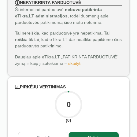
NEPATIKRINTA PARDUOTUVĖ
Ši internetinė parduotuvė
nebuvo patikrinta
eTikra.LT administracijos
, todėl duomenų apie
parduotuvės patikimumą šiuo metu neturime.
Tai nereiškia, kad parduotuvė yra nepatikima. Tai
reiškia tik tai, kad eTikra.LT dar neatliko papildomo šios
parduotuvės patikrinimo.
Daugiau apie eTikra.LT „PATIKRINTA PARDUOTUVĖ“
žymą ir kaip ji suteikiama –
skaityti
.
PIRKĖJŲ VERTINIMAS
0
(0)