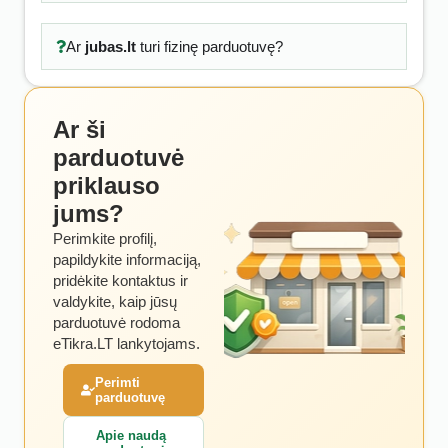
Ar
jubas.lt
turi fizinę parduotuvę?
Ar ši
parduotuvė
priklauso
jums?
Perimkite profilį,
papildykite informaciją,
pridėkite kontaktus ir
valdykite, kaip jūsų
parduotuvė rodoma
eTikra.LT lankytojams.
Perimti
parduotuvę
Apie naudą