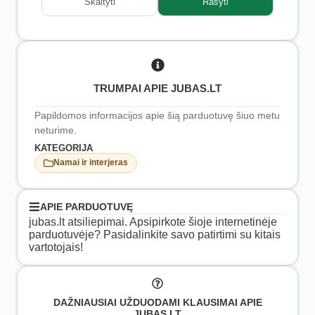
Skaityti
Rašyti
TRUMPAI APIE JUBAS.LT
Papildomos informacijos apie šią parduotuvę šiuo metu
neturime.
KATEGORIJA
Namai ir interjeras
APIE PARDUOTUVĘ
jubas.lt atsiliepimai. Apsipirkote šioje internetinėje
parduotuvėje? Pasidalinkite savo patirtimi su kitais
vartotojais!
DAŽNIAUSIAI UŽDUODAMI KLAUSIMAI APIE
JUBAS.LT