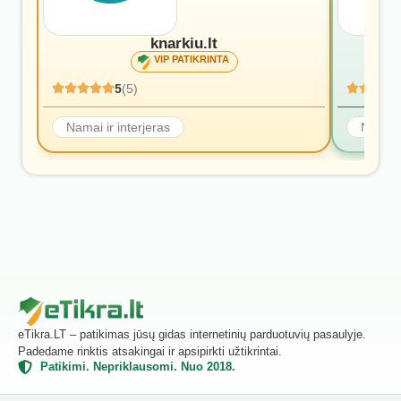
knarkiu.lt
VIP PATIKRINTA
5
(5)
Namai ir interjeras
Namai i
eTikra.LT – patikimas jūsų gidas internetinių parduotuvių pasaulyje.
Padedame rinktis atsakingai ir apsipirkti užtikrintai.
Patikimi. Nepriklausomi. Nuo 2018.