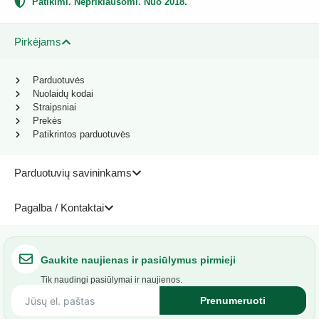
Patikimi. Nepriklausomi. Nuo 2018.
Pirkėjams
Parduotuvės
Nuolaidų kodai
Straipsniai
Prekės
Patikrintos parduotuvės
Parduotuvių savininkams
Pagalba / Kontaktai
Gaukite naujienas ir pasiūlymus pirmieji
Tik naudingi pasiūlymai ir naujienos.
Prenumeruoti