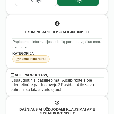
Skaityti
Rašyti
TRUMPAI APIE JUSUAUGINTINIS.LT
Papildomos informacijos apie šią parduotuvę šiuo metu
neturime.
KATEGORIJA
Namai ir interjeras
APIE PARDUOTUVĘ
jusuaugintinis.lt atsiliepimai. Apsipirkote šioje
internetinėje parduotuvėje? Pasidalinkite savo
patirtimi su kitais vartotojais!
DAŽNIAUSIAI UŽDUODAMI KLAUSIMAI APIE
JUSUAUGINTINIS.LT