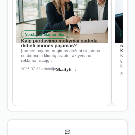
Verslas ir ekonomika
Skait
Kaip pardavimo mokymai padeda
Kaip 
didinti įmonės pajamas?
siste
konkur
Įmonės pajamų augimas dažnai siejamas
su didesniu klientų srautu, aktyvesne
Konkure
reklama, naujų…
geresnė
didesn
2026-07-22 • Natalija
Skaityti →
2026-07-