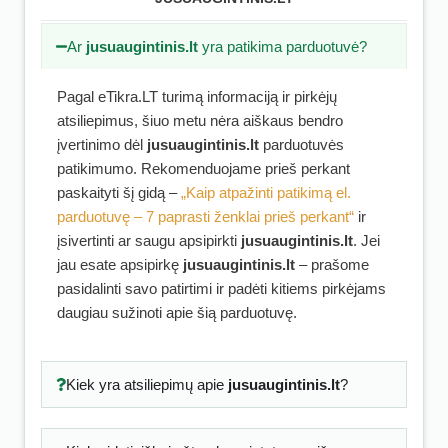
Ar
jusuaugintinis.lt
yra patikima parduotuvė?
Pagal eTikra.LT turimą informaciją ir pirkėjų
atsiliepimus, šiuo metu nėra aiškaus bendro
įvertinimo dėl
jusuaugintinis.lt
parduotuvės
patikimumo. Rekomenduojame prieš perkant
paskaityti šį gidą –
„Kaip atpažinti patikimą el.
parduotuvę – 7 paprasti ženklai prieš perkant“
ir
įsivertinti ar saugu apsipirkti
jusuaugintinis.lt
. Jei
jau esate apsipirkę
jusuaugintinis.lt
– prašome
pasidalinti savo patirtimi ir padėti kitiems pirkėjams
daugiau sužinoti apie šią parduotuvę.
Kiek yra atsiliepimų apie
jusuaugintinis.lt
?