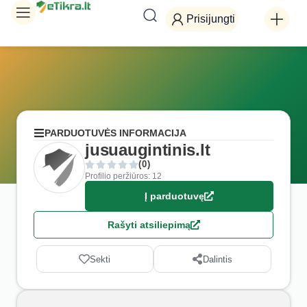
Prisijungti
PARDUOTUVĖS INFORMACIJA
jusuaugintinis.lt
(0)
Profilio peržiūros: 12
Į parduotuvę
Rašyti atsiliepimą
Sekti
Dalintis