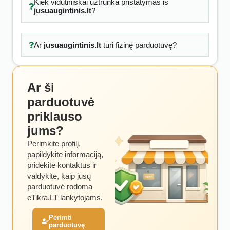
Kiek vidutiniškai užtrunka pristatymas iš
jusuaugintinis.lt
?
Ar
jusuaugintinis.lt
turi fizinę parduotuvę?
Ar ši
parduotuvė
priklauso
jums?
Perimkite profilį,
papildykite informaciją,
pridėkite kontaktus ir
valdykite, kaip jūsų
parduotuvė rodoma
eTikra.LT lankytojams.
Perimti
parduotuvę