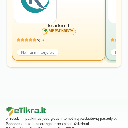
knarkiu.lt
VIP PATIKRINTA
5
(5)
Namai ir interjeras
Namai i
eTikra.LT – patikimas jūsų gidas internetinių parduotuvių pasaulyje.
Padedame rinktis atsakingai ir apsipirkti užtikrintai.