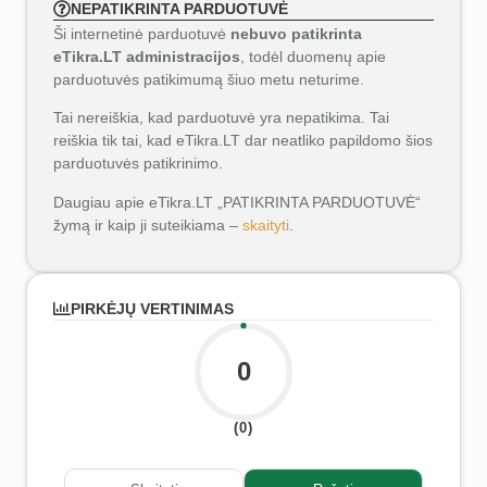
NEPATIKRINTA PARDUOTUVĖ
Ši internetinė parduotuvė
nebuvo patikrinta
eTikra.LT administracijos
, todėl duomenų apie
parduotuvės patikimumą šiuo metu neturime.
Tai nereiškia, kad parduotuvė yra nepatikima. Tai
reiškia tik tai, kad eTikra.LT dar neatliko papildomo šios
parduotuvės patikrinimo.
Daugiau apie eTikra.LT „PATIKRINTA PARDUOTUVĖ“
žymą ir kaip ji suteikiama –
skaityti
.
PIRKĖJŲ VERTINIMAS
0
(0)