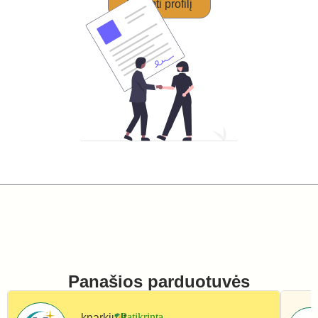
Perimti profilį
Panašios parduotuvės
knarkiu.lt