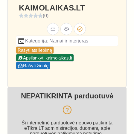
KAIMOLAIKAS.LT
(0)
Kategorija: Namai ir interjeras
Rašyti atsiliepimą
Apsilankyti kaimolaikas.lt
Rašyti žinutę
NEPATIKRINTA parduotuvė
Ši internetinė parduotuvė nebuvo patikrinta
eTikra.LT administracijos, duomenų apie
parduotuvės patikimumą neturime.