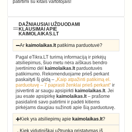
patirtimi su kitais vartotojais!
DAŽNIAUSIAI UŽDUODAMI
KLAUSIMAI APIE
KAIMOLAIKAS.LT
Ar
kaimolaikas.lt
patikima parduotuvė?
Pagal eTikra.LT turimą informaciją ir pirkėjų
atsiliepimus, šiuo metu nėra aiškaus bendro
įvertinimo dėl
kaimolaikas.lt
parduotuvės
patikimumo. Rekomenduojame prieš perkant
paskaityti šį gidą –
„Kaip atpažinti patikimą el.
parduotuvę – 7 paprasti ženklai prieš perkant“
ir
įsivertinti ar saugu apsipirkti
kaimolaikas.lt
. Jei
jau esate apsipirkę
kaimolaikas.lt
– prašome
pasidalinti savo patirtimi ir padėti kitiems
pirkėjams daugiau sužinoti apie šią parduotuvę.
Kiek yra atsiliepimų apie
kaimolaikas.lt
?
Kiek vidutiniškai užtrunka pristatymas iš