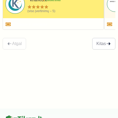
(viso įvertinimų – 5)
Namai ir interjeras
Atgal
Kitas