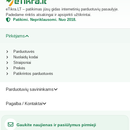
eTikra.LT – patikimas jūsų gidas internetinių parduotuvių pasaulyje.
Padedame rinktis atsakingai ir apsipirkti užtikrintai.
Patikimi. Nepriklausomi. Nuo 2018.
Pirkėjams
Parduotuvės
Nuolaidų kodai
Straipsniai
Prekės
Patikrintos parduotuvės
Parduotuvių savininkams
Pagalba / Kontaktai
Gaukite naujienas ir pasiūlymus pirmieji