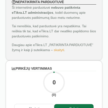
NEPATIKRINTA PARDUOTUVĖ
Ši internetinė parduotuvė
nebuvo patikrinta
eTikra.LT administracijos
, todėl duomenų apie
parduotuvės patikimumą šiuo metu neturime.
Tai nereiškia, kad parduotuvė yra nepatikima. Tai
reiškia tik tai, kad eTikra.LT dar neatliko papildomo šios
parduotuvės patikrinimo.
Daugiau apie eTikra.LT „PATIKRINTA PARDUOTUVĖ“
žymą ir kaip ji suteikiama –
skaityti
.
PIRKĖJŲ VERTINIMAS
0
(0)