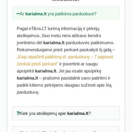
Ar
karialma.lt
yra patikima parduotuvė?
Pagal eTikra.LT turimą informaciją ir pirkėjų
atsiliepimus, šiuo metu nėra aiškaus bendro
įvertinimo dėl
karialma.lt
parduotuvės patikimumo.
Rekomenduojame prieš perkant paskaityti šį gidą –
„Kaip atpažinti patikimą el. parduotuvę – 7 paprasti
ženklai prieš perkant“
ir įsivertinti ar saugu
apsipirkti
karialma.lt
. Jei jau esate apsipirkę
karialma.lt
– prašome pasidalinti savo patirtimi ir
padėti kitiems pirkėjams daugiau sužinoti apie šią
parduotuvę.
Kiek yra atsiliepimų apie
karialma.lt
?