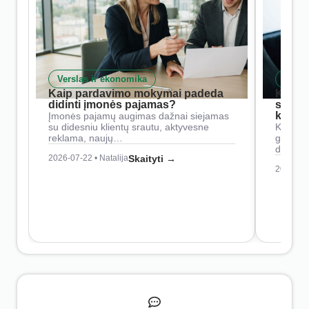
Verslas ir ekonomika
Skait
Kaip pardavimo mokymai padeda
Kaip 
didinti įmonės pajamas?
siste
konkur
Įmonės pajamų augimas dažnai siejamas
su didesniu klientų srautu, aktyvesne
Konkure
reklama, naujų…
geresnė
didesn
2026-07-22 • Natalija
Skaityti →
2026-07-