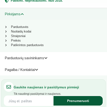
Patikimi. Nepriklausomi. Nuo 2018.
Pirkėjams
Parduotuvės
Nuolaidų kodai
Straipsniai
Prekės
Patikrintos parduotuvės
Parduotuvių savininkams
Pagalba / Kontaktai
Gaukite naujienas ir pasiūlymus pirmieji
Tik naudingi pasiūlymai ir naujienos.
Prenumeruoti