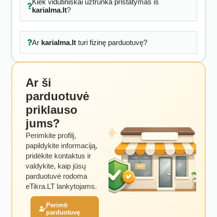
Kiek vidutiniškai užtrunka pristatymas iš
karialma.lt
?
Ar
karialma.lt
turi fizinę parduotuvę?
Ar ši
parduotuvė
priklauso
jums?
Perimkite profilį,
papildykite informaciją,
pridėkite kontaktus ir
valdykite, kaip jūsų
parduotuvė rodoma
eTikra.LT lankytojams.
Perimti
parduotuvę