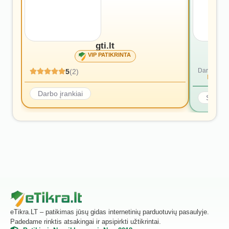
gti.lt
VIP PATIKRINTA
Dar nėra at
5
(2)
Rašyti p
Darbo įrankiai
Statyb
eTikra.LT – patikimas jūsų gidas internetinių parduotuvių pasaulyje.
Padedame rinktis atsakingai ir apsipirkti užtikrintai.