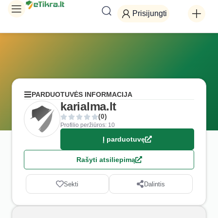
Prisijungti
PARDUOTUVĖS INFORMACIJA
karialma.lt
(0)
Profilio peržiūros: 10
Į parduotuvę
Rašyti atsiliepimą
Sekti
Dalintis