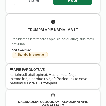
Skaityti
Rašyti
TRUMPAI APIE KARIALMA.LT
Papildomos informacijos apie šią parduotuvę šiuo metu
neturime.
KATEGORIJA
Statyba ir remontas
APIE PARDUOTUVĘ
karialma.lt atsiliepimai. Apsipirkote šioje
internetinėje parduotuvėje? Pasidalinkite savo
patirtimi su kitais vartotojais!
DAŽNIAUSIAI UŽDUODAMI KLAUSIMAI APIE
KARIALMA.LT