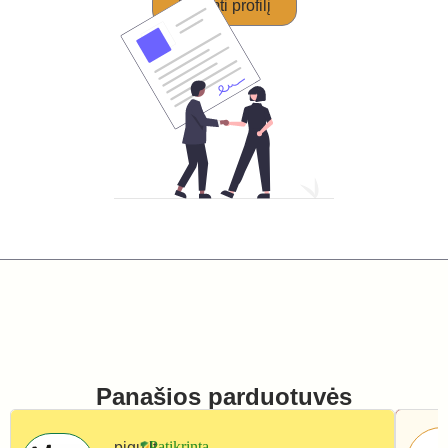
Perimti profilį
Panašios parduotuvės
pigu.lt