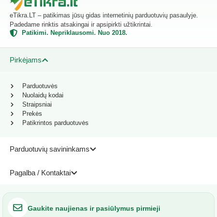
eTikra.LT – patikimas jūsų gidas internetinių parduotuvių pasaulyje.
Padedame rinktis atsakingai ir apsipirkti užtikrintai.
Patikimi. Nepriklausomi. Nuo 2018.
Pirkėjams
Parduotuvės
Nuolaidų kodai
Straipsniai
Prekės
Patikrintos parduotuvės
Parduotuvių savininkams
Pagalba / Kontaktai
Gaukite naujienas ir pasiūlymus pirmieji