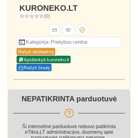
KURONEKO.LT
(0)
Kategorija: Prekybos centrai
Rašyti atsiliepimą
Apsilankyti kuroneko.lt
Rašyti žinutę
NEPATIKRINTA parduotuvė
Ši internetinė parduotuvė nebuvo patikrinta
eTikra.LT administracijos, duomenų apie
parduotuvės patikimumą neturime.