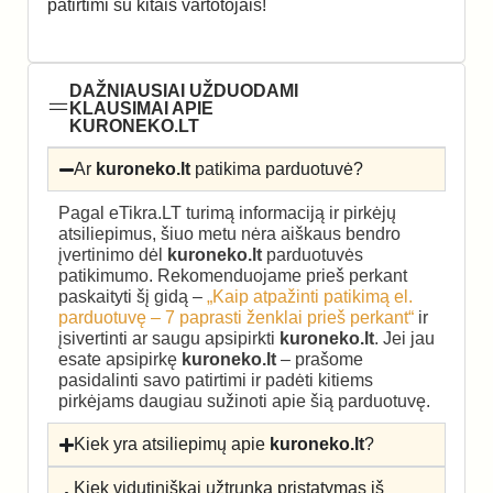
patirtimi su kitais vartotojais!
DAŽNIAUSIAI UŽDUODAMI
KLAUSIMAI APIE
KURONEKO.LT
Ar
kuroneko.lt
patikima parduotuvė?
Pagal eTikra.LT turimą informaciją ir pirkėjų
atsiliepimus, šiuo metu nėra aiškaus bendro
įvertinimo dėl
kuroneko.lt
parduotuvės
patikimumo. Rekomenduojame prieš perkant
paskaityti šį gidą –
„Kaip atpažinti patikimą el.
parduotuvę – 7 paprasti ženklai prieš perkant“
ir
įsivertinti ar saugu apsipirkti
kuroneko.lt
. Jei jau
esate apsipirkę
kuroneko.lt
– prašome
pasidalinti savo patirtimi ir padėti kitiems
pirkėjams daugiau sužinoti apie šią parduotuvę.
Kiek yra atsiliepimų apie
kuroneko.lt
?
Kiek vidutiniškai užtrunka pristatymas iš