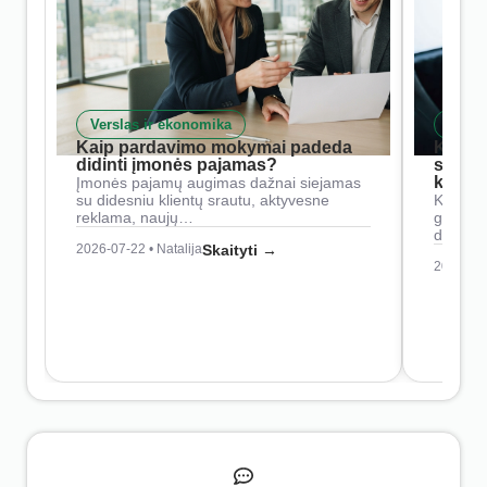
Verslas ir ekonomika
Skait
Kaip pardavimo mokymai padeda
Kaip 
didinti įmonės pajamas?
siste
konkur
Įmonės pajamų augimas dažnai siejamas
su didesniu klientų srautu, aktyvesne
Konkure
reklama, naujų…
geresnė
didesn
2026-07-22 • Natalija
Skaityti →
2026-07-