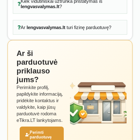
Kiek vidutiniškai užtrunka pristatymas iš
lengvasvalymas.lt
?
Ar
lengvasvalymas.lt
turi fizinę parduotuvę?
Ar ši
parduotuvė
priklauso
jums?
Perimkite profilį,
papildykite informaciją,
pridėkite kontaktus ir
valdykite, kaip jūsų
parduotuvė rodoma
eTikra.LT lankytojams.
Perimti
parduotuvę