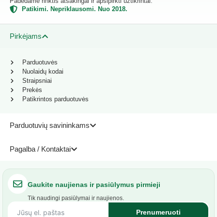
Padedame rinktis atsakingai ir apsipirkti užtikrintai.
Patikimi. Nepriklausomi. Nuo 2018.
Pirkėjams
Parduotuvės
Nuolaidų kodai
Straipsniai
Prekės
Patikrintos parduotuvės
Parduotuvių savininkams
Pagalba / Kontaktai
Gaukite naujienas ir pasiūlymus pirmieji
Tik naudingi pasiūlymai ir naujienos.
Prenumeruoti