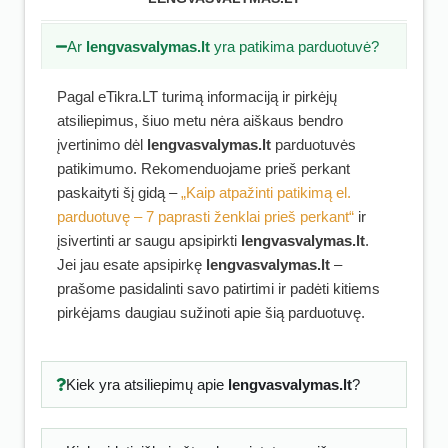
Ar
lengvasvalymas.lt
yra patikima parduotuvė?
Pagal eTikra.LT turimą informaciją ir pirkėjų
atsiliepimus, šiuo metu nėra aiškaus bendro
įvertinimo dėl
lengvasvalymas.lt
parduotuvės
patikimumo. Rekomenduojame prieš perkant
paskaityti šį gidą –
„Kaip atpažinti patikimą el.
parduotuvę – 7 paprasti ženklai prieš perkant“
ir
įsivertinti ar saugu apsipirkti
lengvasvalymas.lt
.
Jei jau esate apsipirkę
lengvasvalymas.lt
–
prašome pasidalinti savo patirtimi ir padėti kitiems
pirkėjams daugiau sužinoti apie šią parduotuvę.
Kiek yra atsiliepimų apie
lengvasvalymas.lt
?