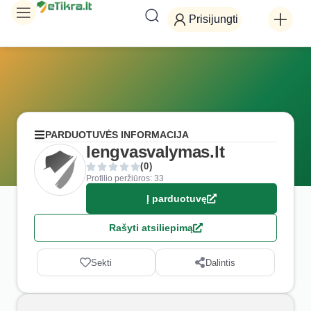
Prisijungti
PARDUOTUVĖS INFORMACIJA
lengvasvalymas.lt
(0)
Profilio peržiūros: 33
Į parduotuvę
Rašyti atsiliepimą
Sekti
Dalintis