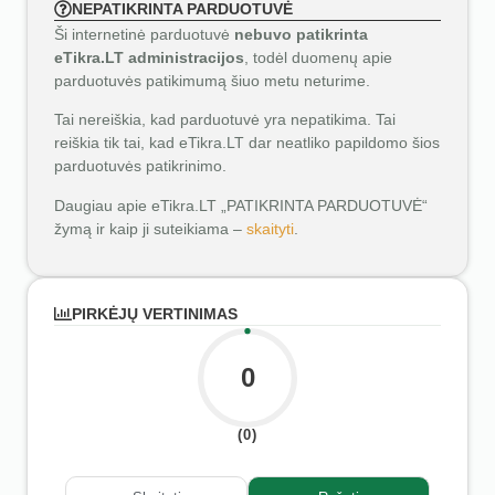
NEPATIKRINTA PARDUOTUVĖ
Ši internetinė parduotuvė
nebuvo patikrinta
eTikra.LT administracijos
, todėl duomenų apie
parduotuvės patikimumą šiuo metu neturime.
Tai nereiškia, kad parduotuvė yra nepatikima. Tai
reiškia tik tai, kad eTikra.LT dar neatliko papildomo šios
parduotuvės patikrinimo.
Daugiau apie eTikra.LT „PATIKRINTA PARDUOTUVĖ“
žymą ir kaip ji suteikiama –
skaityti
.
PIRKĖJŲ VERTINIMAS
0
(0)