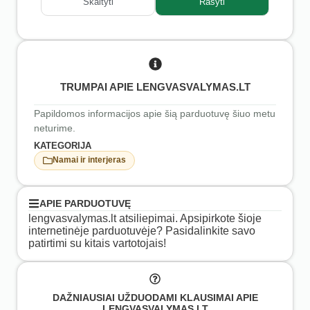
Skaityti
Rašyti
TRUMPAI APIE LENGVASVALYMAS.LT
Papildomos informacijos apie šią parduotuvę šiuo metu
neturime.
KATEGORIJA
Namai ir interjeras
APIE PARDUOTUVĘ
lengvasvalymas.lt atsiliepimai. Apsipirkote šioje
internetinėje parduotuvėje? Pasidalinkite savo
patirtimi su kitais vartotojais!
DAŽNIAUSIAI UŽDUODAMI KLAUSIMAI APIE
LENGVASVALYMAS.LT