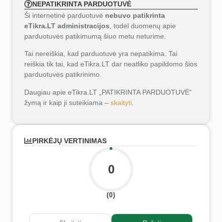
NEPATIKRINTA PARDUOTUVĖ
Ši internetinė parduotuvė
nebuvo patikrinta
eTikra.LT administracijos
, todėl duomenų apie
parduotuvės patikimumą šiuo metu neturime.
Tai nereiškia, kad parduotuvė yra nepatikima. Tai
reiškia tik tai, kad eTikra.LT dar neatliko papildomo šios
parduotuvės patikrinimo.
Daugiau apie eTikra.LT „PATIKRINTA PARDUOTUVĖ“
žymą ir kaip ji suteikiama –
skaityti
.
PIRKĖJŲ VERTINIMAS
0
(0)