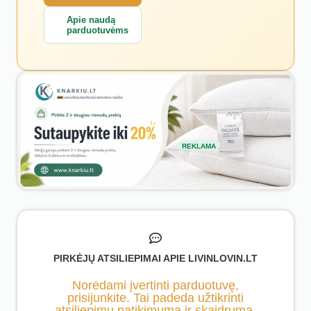
Apie naudą
parduotuvėms
REKLAMA
PIRKĖJŲ ATSILIEPIMAI APIE LIVINLOVIN.LT
Norėdami įvertinti parduotuvę,
prisijunkite. Tai padeda užtikrinti
atsiliepimų patikimumą ir skaidrumą.