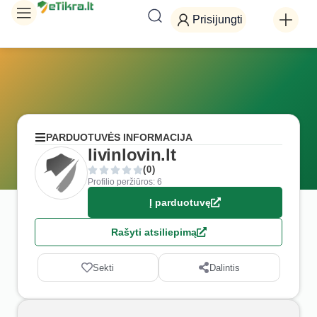
Prisijungti
PARDUOTUVĖS INFORMACIJA
livinlovin.lt
(0)
Profilio peržiūros: 6
Į parduotuvę
Rašyti atsiliepimą
Sekti
Dalintis