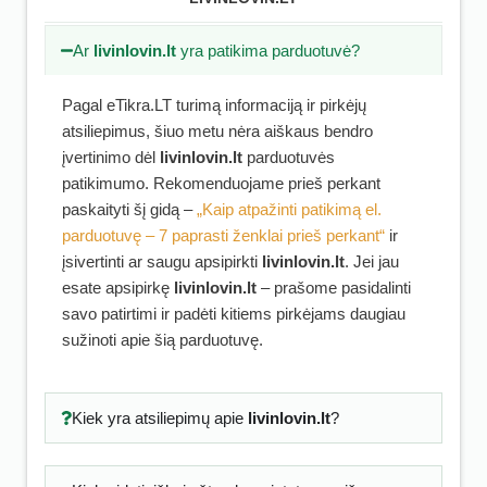
Ar
livinlovin.lt
yra patikima parduotuvė?
Pagal eTikra.LT turimą informaciją ir pirkėjų
atsiliepimus, šiuo metu nėra aiškaus bendro
įvertinimo dėl
livinlovin.lt
parduotuvės
patikimumo. Rekomenduojame prieš perkant
paskaityti šį gidą –
„Kaip atpažinti patikimą el.
parduotuvę – 7 paprasti ženklai prieš perkant“
ir
įsivertinti ar saugu apsipirkti
livinlovin.lt
. Jei jau
esate apsipirkę
livinlovin.lt
– prašome pasidalinti
savo patirtimi ir padėti kitiems pirkėjams daugiau
sužinoti apie šią parduotuvę.
Kiek yra atsiliepimų apie
livinlovin.lt
?