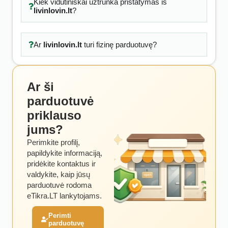
Kiek vidutiniškai užtrunka pristatymas iš
livinlovin.lt
?
Ar
livinlovin.lt
turi fizinę parduotuvę?
Ar ši
parduotuvė
priklauso
jums?
Perimkite profilį,
papildykite informaciją,
pridėkite kontaktus ir
valdykite, kaip jūsų
parduotuvė rodoma
eTikra.LT lankytojams.
Perimti
parduotuvę