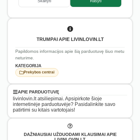
Skaityti
Rašyti
TRUMPAI APIE LIVINLOVIN.LT
Papildomos informacijos apie šią parduotuvę šiuo metu
neturime.
KATEGORIJA
Prekybos centrai
APIE PARDUOTUVĘ
livinlovin.lt atsiliepimai. Apsipirkote šioje
internetinėje parduotuvėje? Pasidalinkite savo
patirtimi su kitais vartotojais!
DAŽNIAUSIAI UŽDUODAMI KLAUSIMAI APIE
LIVINLOVIN.LT