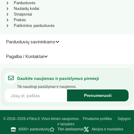
Parduotuvės
Nuolaidų kodai
Straipsniai
Prekės
Patikrintos parduotuvės
Parduotuvių savininkams
Pagalba / Kontaktai
Gaukite naujienas ir pasiūlymus pirmieji
Tik naudingi pasiūlymai ir naujienos.
Prenumeruoti
© 2018–2026 eTikra.lt. Visos teisės saugomos.
Privatumo politika
Sąlygos
ir taisyklės
6000+ parduotuvių
Tikri atsiliepimai
Akcijos ir nuolaidos