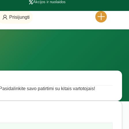
Akcijos ir nuolaidos
Prisijungti
asidalinkite savo patirtimi su kitais vartotojais!