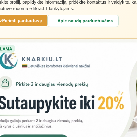
kite profilį, papildykite informaciją, pridėkite kontaktus ir valdykite, ka
otuvė rodoma eTikra.LT lankytojams.
Perimti parduotuvę
Apie naudą parduotuvėms
LAMA