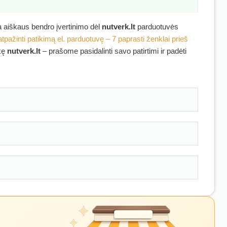
ra aiškaus bendro įvertinimo dėl
nutverk.lt
parduotuvės
atpažinti patikimą el. parduotuvę – 7 paprasti ženklai prieš
rkę
nutverk.lt
– prašome pasidalinti savo patirtimi ir padėti