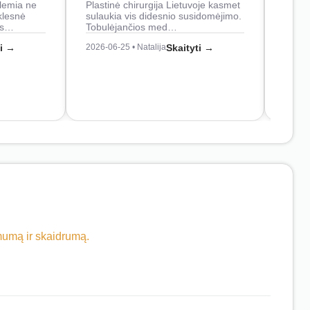
lemia ne
Plastinė chirurgija Lietuvoje kasmet
naudo
klesnė
sulaukia vis didesnio susidomėjimo.
Juos
os…
Tobulėjančios med…
2026-0
ti →
2026-06-25 • Natalija
Skaityti →
imumą ir skaidrumą.