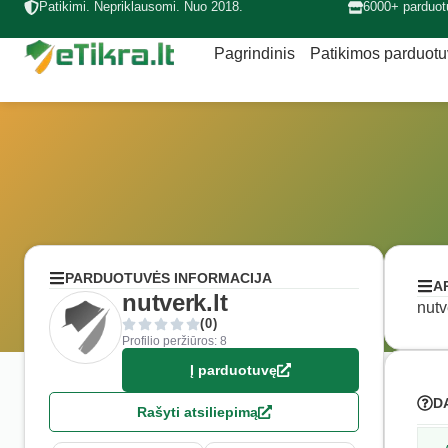
Patikimi. Nepriklausomi. Nuo 2018.
6000+ parduot
Pagrindinis
Patikimos parduot
PARDUOTUVĖS INFORMACIJA
A
nutverk.lt
nutv
(0)
Profilio peržiūros: 8
Į parduotuvę
D
Rašyti atsiliepimą