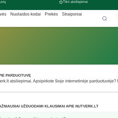
uvių
Tikri atsiliepimai
uvės
Nuolaidos kodai
Prekės
Straipsniai
PIE PARDUOTUVĘ
erk.lt atsiliepimai. Apsipirkote šioje internetinėje parduotuvėje? P
AŽNIAUSIAI UŽDUODAMI KLAUSIMAI APIE NUTVERK.LT