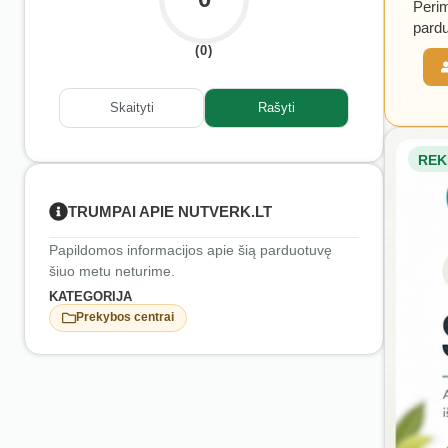
Perim
pardu
(0)
Skaityti
Rašyti
REK
TRUMPAI APIE NUTVERK.LT
Papildomos informacijos apie šią parduotuvę
šiuo metu neturime.
KATEGORIJA
Prekybos centrai