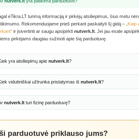
Ar
nutverk.lt
yra patikima parduotuvė?
gal eTikra.LT turimą informaciją ir pirkėjų atsiliepimus, šiuo metu nė
tikimumo. Rekomenduojame prieš perkant paskaityti šį gidą –
„Kaip 
rkant“
ir įsivertinti ar saugu apsipirkti
nutverk.lt
. Jei jau esate apsipi
tiems pirkėjams daugiau sužinoti apie šią parduotuvę.
Kiek yra atsiliepimų apie
nutverk.lt
?
Kiek vidutiniškai užtrunka pristatymas iš
nutverk.lt
?
Ar
nutverk.lt
turi fizinę parduotuvę?
 ši parduotuvė priklauso jums?