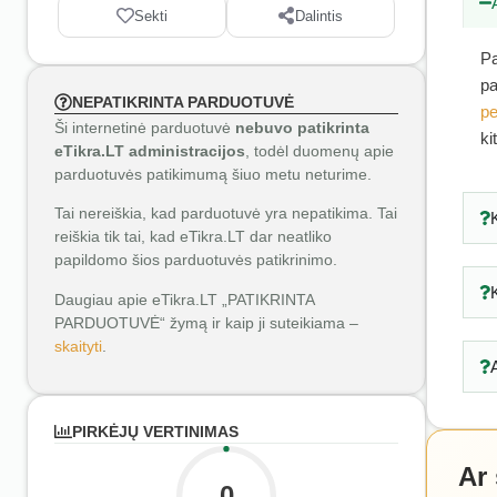
Sekti
Dalintis
Pa
pa
NEPATIKRINTA PARDUOTUVĖ
pe
Ši internetinė parduotuvė
nebuvo patikrinta
ki
eTikra.LT administracijos
, todėl duomenų apie
parduotuvės patikimumą šiuo metu neturime.
Tai nereiškia, kad parduotuvė yra nepatikima. Tai
reiškia tik tai, kad eTikra.LT dar neatliko
papildomo šios parduotuvės patikrinimo.
Daugiau apie eTikra.LT „PATIKRINTA
PARDUOTUVĖ“ žymą ir kaip ji suteikiama –
skaityti
.
PIRKĖJŲ VERTINIMAS
Ar
0