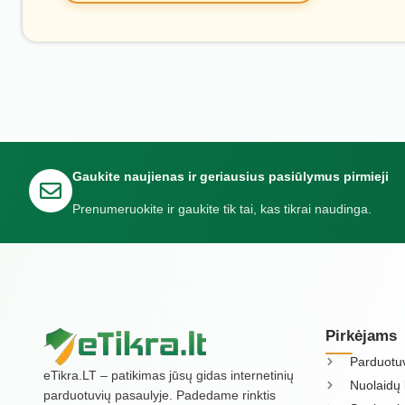
Gaukite naujienas ir geriausius pasiūlymus pirmieji
Prenumeruokite ir gaukite tik tai, kas tikrai naudinga.
Pirkėjams
Parduotu
eTikra.LT – patikimas jūsų gidas internetinių
Nuolaidų 
parduotuvių pasaulyje. Padedame rinktis