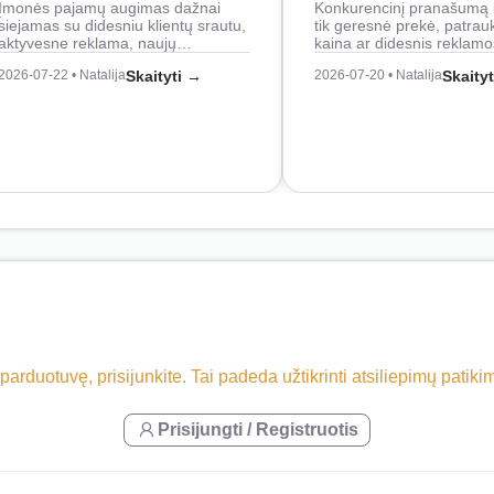
Įmonės pajamų augimas dažnai
Konkurencinį pranašumą 
siejamas su didesniu klientų srautu,
tik geresnė prekė, patrau
aktyvesne reklama, naujų…
kaina ar didesnis reklam
2026-07-22 • Natalija
Skaityti →
2026-07-20 • Natalija
Skaity
 parduotuvę, prisijunkite. Tai padeda užtikrinti atsiliepimų patik
Prisijungti / Registruotis