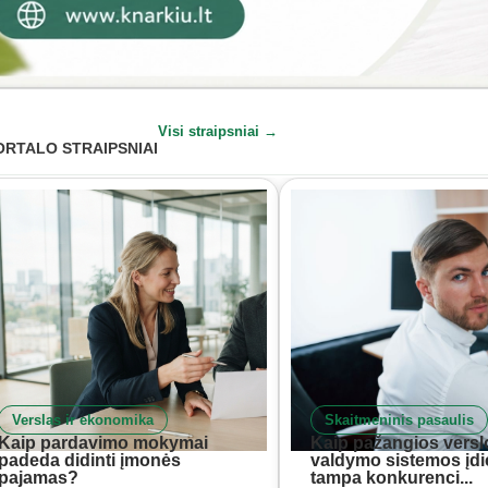
Visi straipsniai →
ORTALO STRAIPSNIAI
Verslas ir ekonomika
Skaitmeninis pasaulis
Kaip pardavimo mokymai
Kaip pažangios versl
padeda didinti įmonės
valdymo sistemos įd
pajamas?
tampa konkurenci...