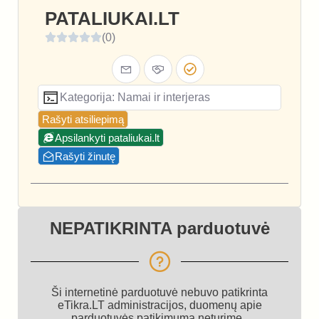
PATALIUKAI.LT
(0)
Kategorija: Namai ir interjeras
Rašyti atsiliepimą
Apsilankyti pataliukai.lt
Rašyti žinutę
NEPATIKRINTA parduotuvė
Ši internetinė parduotuvė nebuvo patikrinta
eTikra.LT administracijos, duomenų apie
parduotuvės patikimumą neturime.