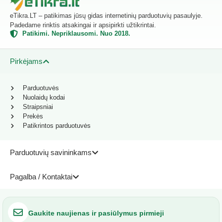
eTikra.LT – patikimas jūsų gidas internetinių parduotuvių pasaulyje.
Padedame rinktis atsakingai ir apsipirkti užtikrintai.
Patikimi. Nepriklausomi. Nuo 2018.
Pirkėjams
Parduotuvės
Nuolaidų kodai
Straipsniai
Prekės
Patikrintos parduotuvės
Parduotuvių savininkams
Pagalba / Kontaktai
Gaukite naujienas ir pasiūlymus pirmieji