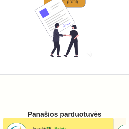
Perimti profilį
Panašios parduotuvės
knarkiu.lt