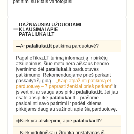
patirtimi su kitais vartotojais!
DAŽNIAUSIAI UŽDUODAMI
KLAUSIMAI APIE
PATALIUKAI.LT
Ar
pataliukai.lt
patikima parduotuvė?
Pagal eTikra.LT turimą informaciją ir pirkėjų
atsiliepimus, šiuo metu nėra aiškaus bendro
įvertinimo dėl
pataliukai.lt
parduotuvės
patikimumo. Rekomenduojame prieš perkant
paskaityti šį gidą –
„Kaip atpažinti patikimą el.
parduotuvę – 7 paprasti ženklai prieš perkant“
ir
įsivertinti ar saugu apsipirkti
pataliukai.lt
. Jei jau
esate apsipirkę
pataliukai.lt
– prašome
pasidalinti savo patirtimi ir padėti kitiems
pirkėjams daugiau sužinoti apie šią parduotuvę.
Kiek yra atsiliepimų apie
pataliukai.lt
?
Kiek vidutiniškai užtrunka pristatymas iš