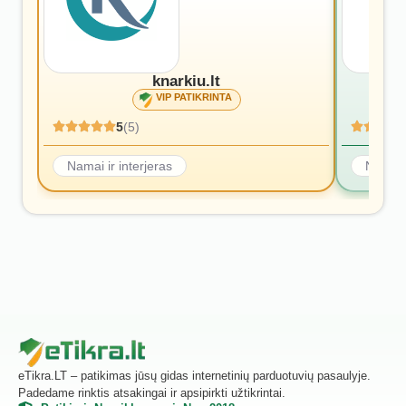
knarkiu.lt
VIP PATIKRINTA
5
(5)
Namai ir interjeras
Namai i
eTikra.LT – patikimas jūsų gidas internetinių parduotuvių pasaulyje.
Padedame rinktis atsakingai ir apsipirkti užtikrintai.