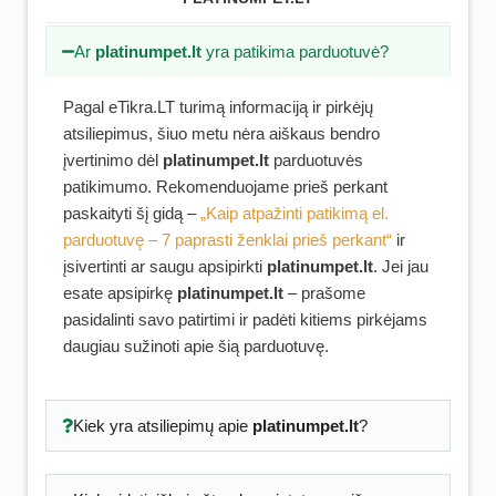
Ar
platinumpet.lt
yra patikima parduotuvė?
Pagal eTikra.LT turimą informaciją ir pirkėjų
atsiliepimus, šiuo metu nėra aiškaus bendro
įvertinimo dėl
platinumpet.lt
parduotuvės
patikimumo. Rekomenduojame prieš perkant
paskaityti šį gidą –
„Kaip atpažinti patikimą el.
parduotuvę – 7 paprasti ženklai prieš perkant“
ir
įsivertinti ar saugu apsipirkti
platinumpet.lt
. Jei jau
esate apsipirkę
platinumpet.lt
– prašome
pasidalinti savo patirtimi ir padėti kitiems pirkėjams
daugiau sužinoti apie šią parduotuvę.
Kiek yra atsiliepimų apie
platinumpet.lt
?