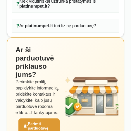
Kiek vidutiniškai užtrunka pristatymas iš
platinumpet.lt
?
Ar
platinumpet.lt
turi fizinę parduotuvę?
Ar ši
parduotuvė
priklauso
jums?
Perimkite profilį,
papildykite informaciją,
pridėkite kontaktus ir
valdykite, kaip jūsų
parduotuvė rodoma
eTikra.LT lankytojams.
Perimti
parduotuvę