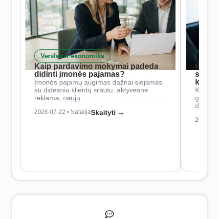
Verslas ir ekonomika
Skait
Kaip pardavimo mokymai padeda
Kaip 
didinti įmonės pajamas?
siste
konkur
Įmonės pajamų augimas dažnai siejamas
su didesniu klientų srautu, aktyvesne
Konkure
reklama, naujų…
geresnė
didesn
2026-07-22 • Natalija
Skaityti →
2026-07-