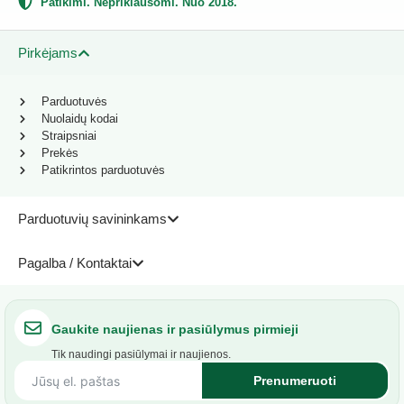
Patikimi. Nepriklausomi. Nuo 2018.
Pirkėjams
Parduotuvės
Nuolaidų kodai
Straipsniai
Prekės
Patikrintos parduotuvės
Parduotuvių savininkams
Pagalba / Kontaktai
Gaukite naujienas ir pasiūlymus pirmieji
Tik naudingi pasiūlymai ir naujienos.
Prenumeruoti