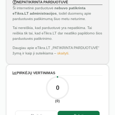
NEPATIKRINTA PARDUOTUVĖ
Ši internetinė parduotuvė
nebuvo patikrinta
eTikra.LT administracijos
, todėl duomenų apie
parduotuvės patikimumą šiuo metu neturime.
Tai nereiškia, kad parduotuvė yra nepatikima. Tai
reiškia tik tai, kad eTikra.LT dar neatliko papildomo šios
parduotuvės patikrinimo.
Daugiau apie eTikra.LT „PATIKRINTA PARDUOTUVĖ“
žymą ir kaip ji suteikiama –
skaityti
.
PIRKĖJŲ VERTINIMAS
0
(0)