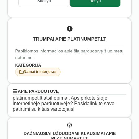
Skaityti
Rašyti
TRUMPAI APIE PLATINUMPET.LT
Papildomos informacijos apie šią parduotuvę šiuo metu
neturime.
KATEGORIJA
Namai ir interjeras
APIE PARDUOTUVĘ
platinumpet.lt atsiliepimai. Apsipirkote šioje
internetinėje parduotuvėje? Pasidalinkite savo
patirtimi su kitais vartotojais!
DAŽNIAUSIAI UŽDUODAMI KLAUSIMAI APIE
PLATINUMPET.LT