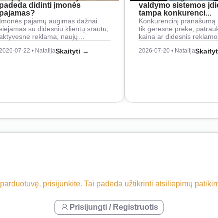
padeda didinti įmonės
valdymo sistemos įd
pajamas?
tampa konkurenci...
Įmonės pajamų augimas dažnai
Konkurencinį pranašumą 
siejamas su didesniu klientų srautu,
tik geresnė prekė, patrau
aktyvesne reklama, naujų…
kaina ar didesnis reklam
2026-07-22 • Natalija
Skaityti →
2026-07-20 • Natalija
Skaity
 parduotuvę, prisijunkite. Tai padeda užtikrinti atsiliepimų patik
Prisijungti / Registruotis