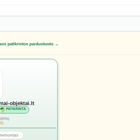
sos patikrintos parduotuvės →
mai-objektai.lt
PATIKRINTA
epimų.
jį.
r remontas