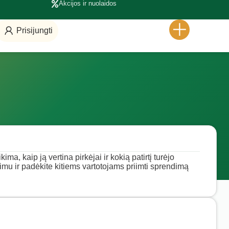
Akcijos ir nuolaidos
Prisijungti
ma, kaip ją vertina pirkėjai ir kokią patirtį turėjo
pimu ir padėkite kitiems vartotojams priimti sprendimą