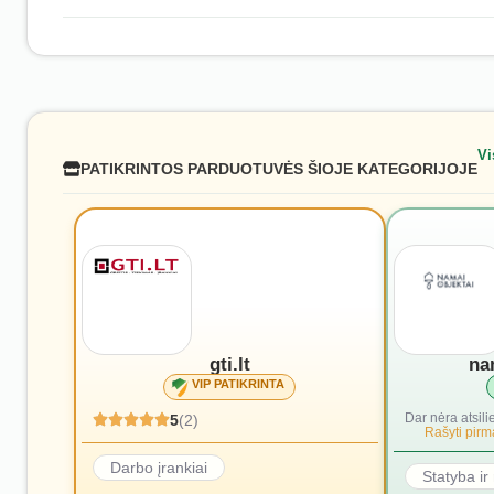
Vi
PATIKRINTOS PARDUOTUVĖS ŠIOJE KATEGORIJOJE
gti.lt
na
VIP PATIKRINTA
Dar nėra atsili
5
(2)
Rašyti pirmą
Darbo įrankiai
Statyba i