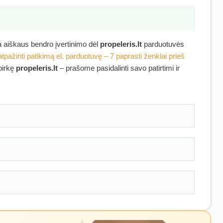
ra aiškaus bendro įvertinimo dėl
propeleris.lt
parduotuvės
atpažinti patikimą el. parduotuvę – 7 paprasti ženklai prieš
ipirkę
propeleris.lt
– prašome pasidalinti savo patirtimi ir