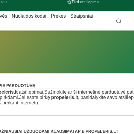
uvių
Tikri atsiliepimai
uvės
Nuolaidos kodai
Prekės
Straipsniai
PIE PARDUOTUVĘ
eleris.lt
atsiliepimai.Sužinokite ar ši internetinė parduotuvė patiki
pirkdami.Jei esate pirkę
propeleris.lt
, pasidalykite savo atsilie
š perkant internetu.
AŽNIAUSIAI UŽDUODAMI KLAUSIMAI APIE PROPELERIS.LT