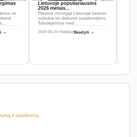
iegimas
Lietuvoje populiariausios
rank
2026 metais...
Rankš
lemia ne
Plastinė chirurgija Lietuvoje kasmet
naudo
klesnė
sulaukia vis didesnio susidomėjimo.
Juos
os…
Tobulėjančios med…
2026-0
ti →
2026-06-25 • Natalija
Skaityti →
imumą ir skaidrumą.