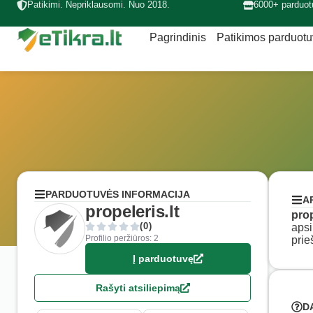
Patikimi. Nepriklausomi. Nuo 2018.
6000+ parduot
Pagrindinis
Patikimos parduot
PARDUOTUVĖS INFORMACIJA
A
propeleris.lt
prop
(0)
apsi
Profilio peržiūros: 2
prie
Į parduotuvę
Rašyti atsiliepimą
D