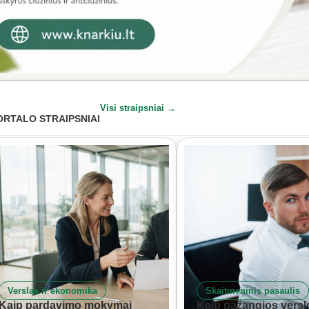
Visi straipsniai →
ORTALO STRAIPSNIAI
Verslas ir ekonomika
Skaitmeninis pasaulis
Kaip pardavimo mokymai
Kaip pažangios versl