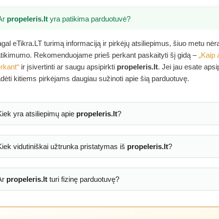
Ar
propeleris.lt
yra patikima parduotuvė?
gal eTikra.LT turimą informaciją ir pirkėjų atsiliepimus, šiuo metu nė
tikimumo. Rekomenduojame prieš perkant paskaityti šį gidą –
„Kaip 
rkant“
ir įsivertinti ar saugu apsipirkti
propeleris.lt
. Jei jau esate aps
dėti kitiems pirkėjams daugiau sužinoti apie šią parduotuvę.
Kiek yra atsiliepimų apie
propeleris.lt
?
Kiek vidutiniškai užtrunka pristatymas iš
propeleris.lt
?
Ar
propeleris.lt
turi fizinę parduotuvę?