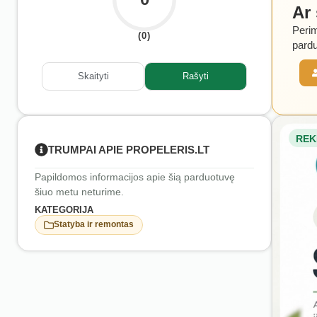
Ar
Perim
(0)
pardu
Skaityti
Rašyti
REK
TRUMPAI APIE PROPELERIS.LT
Papildomos informacijos apie šią parduotuvę
šiuo metu neturime.
KATEGORIJA
Statyba ir remontas