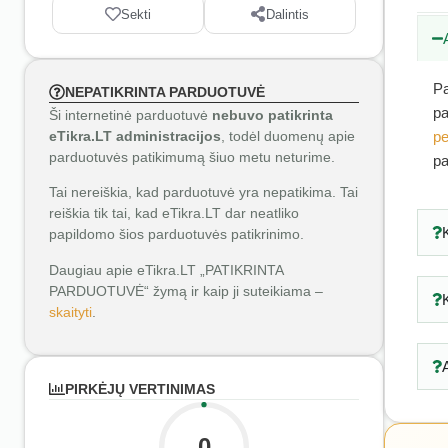
Sekti
Dalintis
Pa
NEPATIKRINTA PARDUOTUVĖ
pa
Ši internetinė parduotuvė
nebuvo patikrinta
eTikra.LT administracijos
, todėl duomenų apie
pe
parduotuvės patikimumą šiuo metu neturime.
pa
Tai nereiškia, kad parduotuvė yra nepatikima. Tai
reiškia tik tai, kad eTikra.LT dar neatliko
papildomo šios parduotuvės patikrinimo.
Daugiau apie eTikra.LT „PATIKRINTA
PARDUOTUVĖ“ žymą ir kaip ji suteikiama –
skaityti
.
PIRKĖJŲ VERTINIMAS
0