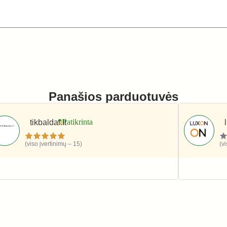
Panašios parduotuvės
tikbaldai.lt
(viso įvertinimų – 15)
(v
Namai ir interjeras
Namai ir i