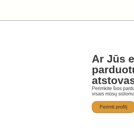
Ar Jūs e
parduot
atstova
Perimkite šios pardu
visais mūsų siūloma
Perimti profilį