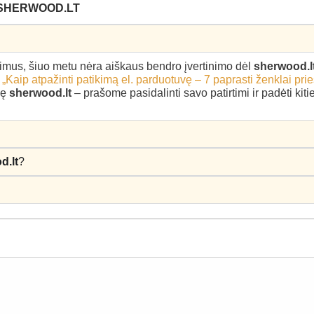
 SHERWOOD.LT
epimus, šiuo metu nėra aiškaus bendro įvertinimo dėl
sherwood.l
–
„Kaip atpažinti patikimą el. parduotuvę – 7 paprasti ženklai pri
kę
sherwood.lt
– prašome pasidalinti savo patirtimi ir padėti ki
d.lt
?