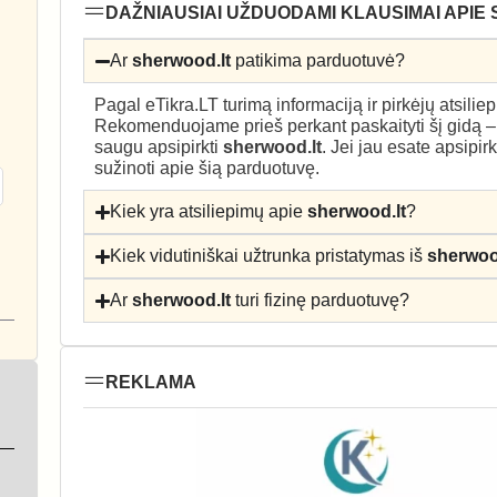
DAŽNIAUSIAI UŽDUODAMI KLAUSIMAI APIE
Ar
sherwood.lt
patikima parduotuvė?
Pagal eTikra.LT turimą informaciją ir pirkėjų atsili
Rekomenduojame prieš perkant paskaityti šį gidą 
saugu apsipirkti
sherwood.lt
. Jei jau esate apsipir
sužinoti apie šią parduotuvę.
Kiek yra atsiliepimų apie
sherwood.lt
?
Kiek vidutiniškai užtrunka pristatymas iš
sherwoo
Ar
sherwood.lt
turi fizinę parduotuvę?
REKLAMA