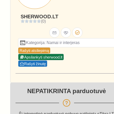
SHERWOOD.LT
(0)
Kategorija: Namai ir interjeras
Rašyti atsiliepimą
Apsilankyti sherwood.lt
Rašyti žinutę
NEPATIKRINTA parduotuvė
Ši internetinė parduotuvė nebuvo patikrinta eTikra.LT