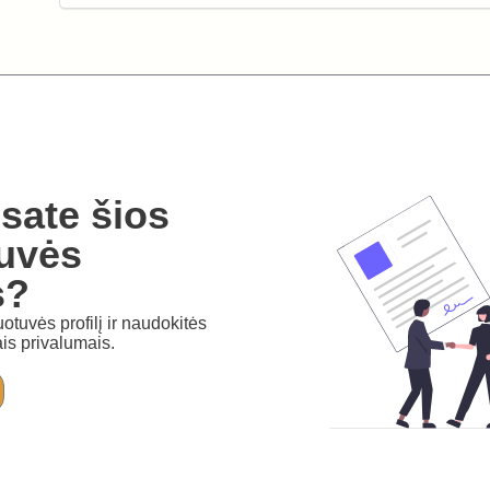
sate šios
uvės
s?
otuvės profilį ir naudokitės
is privalumais.