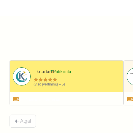
knarkiu.lt
(viso įvertinimų – 5)
Namai ir interjeras
Atgal