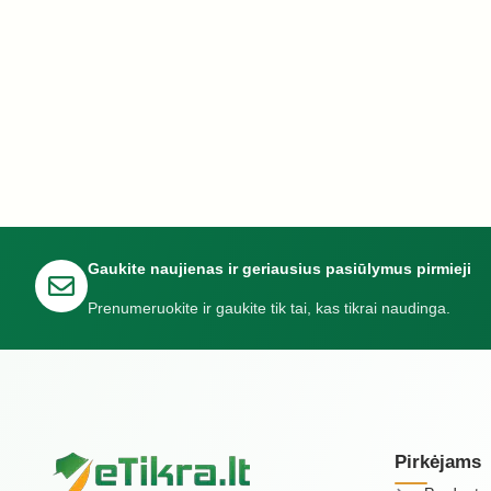
Gaukite naujienas ir geriausius pasiūlymus pirmieji
Prenumeruokite ir gaukite tik tai, kas tikrai naudinga.
Pirkėjams