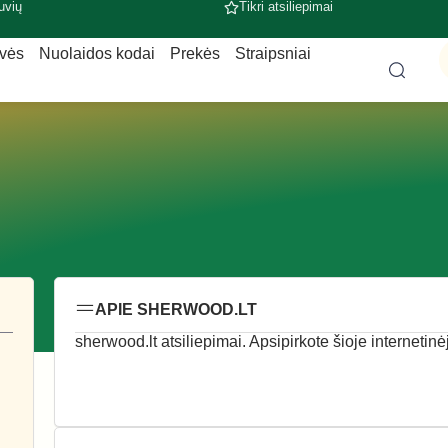
uvių
Tikri atsiliepimai
uvės
Nuolaidos kodai
Prekės
Straipsniai
APIE SHERWOOD.LT
sherwood.lt atsiliepimai. Apsipirkote šioje internetinė