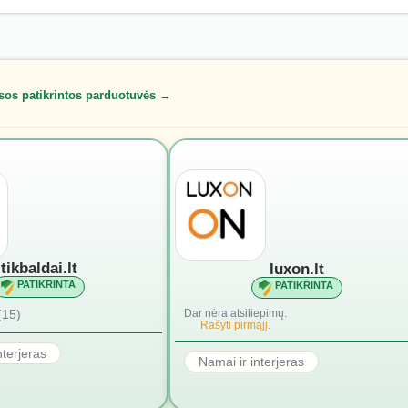
sos patikrintos parduotuvės →
tikbaldai.lt
luxon.lt
PATIKRINTA
PATIKRINTA
(15)
Dar nėra atsiliepimų.
Rašyti pirmąjį.
nterjeras
Namai ir interjeras