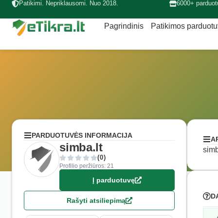
Patikimi. Nepriklausomi. Nuo 2018.
6000+ parduot
Pagrindinis
Patikimos parduot
PARDUOTUVĖS INFORMACIJA
A
simba.lt
simb
(0)
Profilio peržiūros: 21
Į parduotuvę
D
Rašyti atsiliepimą