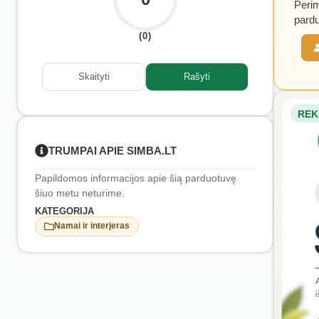
Perim
pardu
(0)
Skaityti
Rašyti
REK
TRUMPAI APIE SIMBA.LT
Papildomos informacijos apie šią parduotuvę
šiuo metu neturime.
KATEGORIJA
Namai ir interjeras