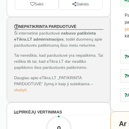
Sekti
Dalintis
Pa
pa
NEPATIKRINTA PARDUOTUVĖ
pe
Ši internetinė parduotuvė
nebuvo patikrinta
ki
eTikra.LT administracijos
, todėl duomenų apie
parduotuvės patikimumą šiuo metu neturime.
Tai nereiškia, kad parduotuvė yra nepatikima. Tai
reiškia tik tai, kad eTikra.LT dar neatliko
papildomo šios parduotuvės patikrinimo.
Daugiau apie eTikra.LT „PATIKRINTA
PARDUOTUVĖ“ žymą ir kaip ji suteikiama –
skaityti
.
PIRKĖJŲ VERTINIMAS
Ar
0