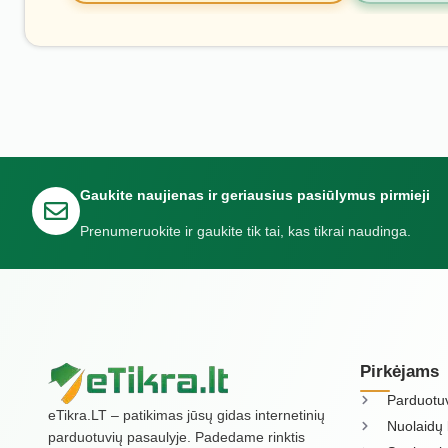
Gaukite naujienas ir geriausius pasiūlymus pirmieji
Prenumeruokite ir gaukite tik tai, kas tikrai naudinga.
Pirkėjams
Parduotu
eTikra.LT – patikimas jūsų gidas internetinių
Nuolaidų 
parduotuvių pasaulyje. Padedame rinktis