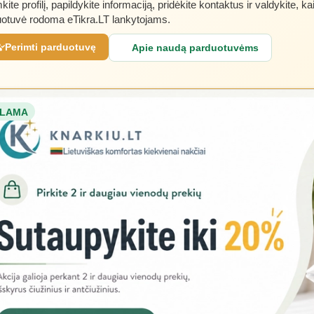
kite profilį, papildykite informaciją, pridėkite kontaktus ir valdykite, ka
otuvė rodoma eTikra.LT lankytojams.
Perimti parduotuvę
Apie naudą parduotuvėms
LAMA