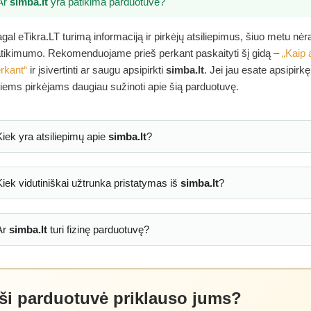
Ar
simba.lt
yra patikima parduotuvė?
gal eTikra.LT turimą informaciją ir pirkėjų atsiliepimus, šiuo metu nė
tikimumo. Rekomenduojame prieš perkant paskaityti šį gidą –
„Kaip 
rkant“
ir įsivertinti ar saugu apsipirkti
simba.lt
. Jei jau esate apsipirk
tiems pirkėjams daugiau sužinoti apie šią parduotuvę.
Kiek yra atsiliepimų apie
simba.lt
?
Kiek vidutiniškai užtrunka pristatymas iš
simba.lt
?
Ar
simba.lt
turi fizinę parduotuvę?
 ši parduotuvė priklauso jums?