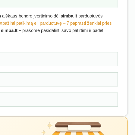
ra aiškaus bendro įvertinimo dėl
simba.lt
parduotuvės
atpažinti patikimą el. parduotuvę – 7 paprasti ženklai prieš
ę
simba.lt
– prašome pasidalinti savo patirtimi ir padėti