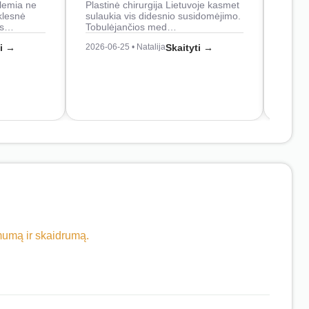
lemia ne
Plastinė chirurgija Lietuvoje kasmet
naudo
klesnė
sulaukia vis didesnio susidomėjimo.
Juos
os…
Tobulėjančios med…
2026-0
ti →
2026-06-25 • Natalija
Skaityti →
imumą ir skaidrumą.