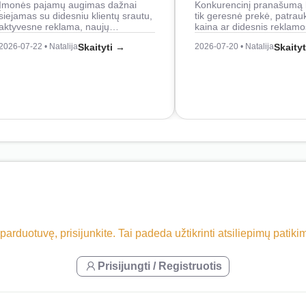
Įmonės pajamų augimas dažnai
Konkurencinį pranašumą 
siejamas su didesniu klientų srautu,
tik geresnė prekė, patrau
aktyvesne reklama, naujų…
kaina ar didesnis reklam
2026-07-22 • Natalija
Skaityti →
2026-07-20 • Natalija
Skaity
 parduotuvę, prisijunkite. Tai padeda užtikrinti atsiliepimų patik
Prisijungti / Registruotis