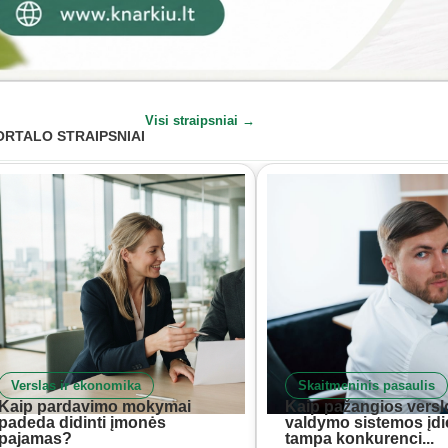
Visi straipsniai →
ORTALO STRAIPSNIAI
Verslas ir ekonomika
Skaitmeninis pasaulis
Kaip pardavimo mokymai
Kaip pažangios versl
padeda didinti įmonės
valdymo sistemos įd
pajamas?
tampa konkurenci...