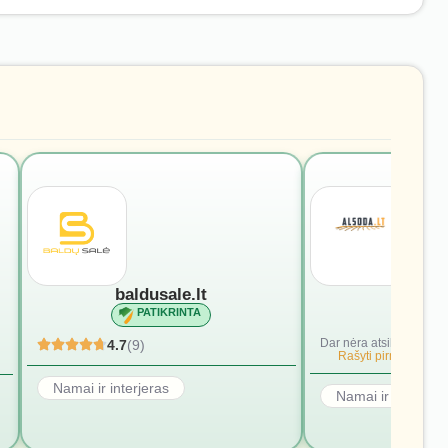
baldusale.lt
alsod
PATIKRINTA
PATI
Dar nėra atsiliepimų.
4.7
(9)
Rašyti pirmąjį.
Namai ir interjeras
Namai ir interjera