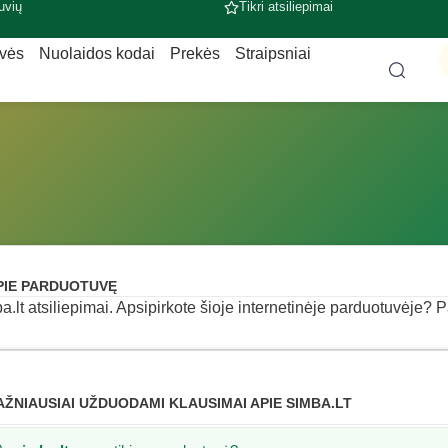
uvių
Tikri atsiliepimai
uvės
Nuolaidos kodai
Prekės
Straipsniai
PIE PARDUOTUVĘ
a.lt atsiliepimai. Apsipirkote šioje internetinėje parduotuvėje? Pa
AŽNIAUSIAI UŽDUODAMI KLAUSIMAI APIE SIMBA.LT