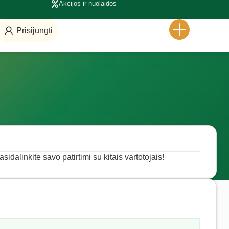
Akcijos ir nuolaidos
Prisijungti
sidalinkite savo patirtimi su kitais vartotojais!