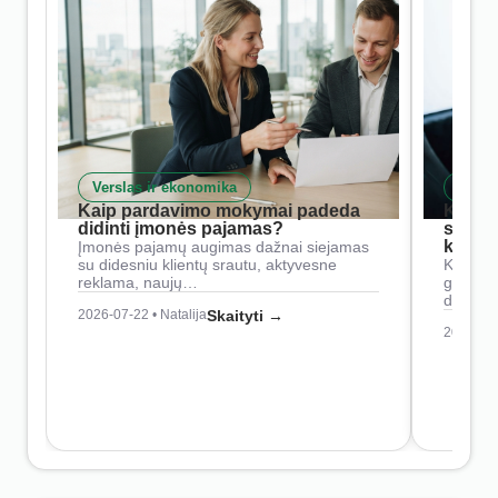
Verslas ir ekonomika
Skait
Kaip pardavimo mokymai padeda
Kaip 
didinti įmonės pajamas?
siste
konkur
Įmonės pajamų augimas dažnai siejamas
su didesniu klientų srautu, aktyvesne
Konkure
reklama, naujų…
geresnė
didesn
2026-07-22 • Natalija
Skaityti →
2026-07-