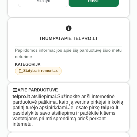
Skaityti
Rašyti
TRUMPAI APIE TELPRO.LT
Papildomos informacijos apie šią parduotuvę šiuo metu
neturime.
KATEGORIJA
Statyba ir remontas
APIE PARDUOTUVĘ
telpro.lt
atsiliepimai.Sužinokite ar ši internetinė
parduotuvė patikima, kaip ją vertina pirkėjai ir kokią
patirtį turėjo apsipirkdami.Jei esate pirkę
telpro.lt
,
pasidalykite savo atsiliepimu ir padėkite kitiems
vartotojams priimti sprendimą prieš perkant
internetu.