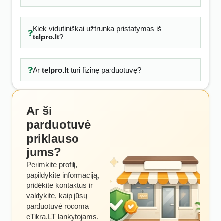
Kiek vidutiniškai užtrunka pristatymas iš
telpro.lt
?
Ar
telpro.lt
turi fizinę parduotuvę?
Ar ši
parduotuvė
priklauso
jums?
Perimkite profilį,
papildykite informaciją,
pridėkite kontaktus ir
valdykite, kaip jūsų
parduotuvė rodoma
eTikra.LT lankytojams.