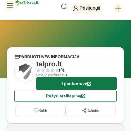
Prisijungti
PARDUOTUVĖS INFORMACIJA
telpro.lt
(0)
Profilio peržiūros: 3
Į parduotuvę
Rašyti atsiliepimą
Sekti
Dalintis