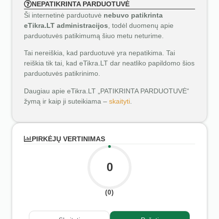
NEPATIKRINTA PARDUOTUVĖ
Ši internetinė parduotuvė
nebuvo patikrinta
eTikra.LT administracijos
, todėl duomenų apie
parduotuvės patikimumą šiuo metu neturime.
Tai nereiškia, kad parduotuvė yra nepatikima. Tai
reiškia tik tai, kad eTikra.LT dar neatliko papildomo šios
parduotuvės patikrinimo.
Daugiau apie eTikra.LT „PATIKRINTA PARDUOTUVĖ“
žymą ir kaip ji suteikiama –
skaityti
.
PIRKĖJŲ VERTINIMAS
0
(0)