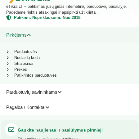
eTikra.LT – patikimas jūsų gidas internetinių parduotuvių pasaulyje.
Padedame rinktis atsakingai ir apsipirkti užtikrintai.
Patikimi. Nepriklausomi. Nuo 2018.
Pirkėjams
Parduotuvės
Nuolaidų kodai
Straipsniai
Prekės
Patikrintos parduotuvės
Parduotuvių savininkams
Pagalba / Kontaktai
Gaukite naujienas ir pasiūlymus pirmieji
Tik naudingi pasiūlymai ir naujienos.