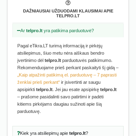
DAŽNIAUSIAI UŽDUODAMI KLAUSIMAI APIE
TELPRO.LT
Ar
telpro.lt
yra patikima parduotuvė?
Pagal eTikra.LT turimą informaciją ir pirkėjų
atsiliepimus, šiuo metu nėra aiškaus bendro
įvertinimo dėl
telpro.lt
parduotuvės patikimumo.
Rekomenduojame prieš perkant paskaityti šį gidą –
„Kaip atpažinti patikimą el. parduotuvę – 7 paprasti
ženklai prieš perkant“
ir įsivertinti ar saugu
apsipirkti
telpro.lt
. Jei jau esate apsipirkę
telpro.lt
– prašome pasidalinti savo patirtimi ir padėti
kitiems pirkėjams daugiau sužinoti apie šią
parduotuvę.
Kiek yra atsiliepimų apie
telpro.lt
?