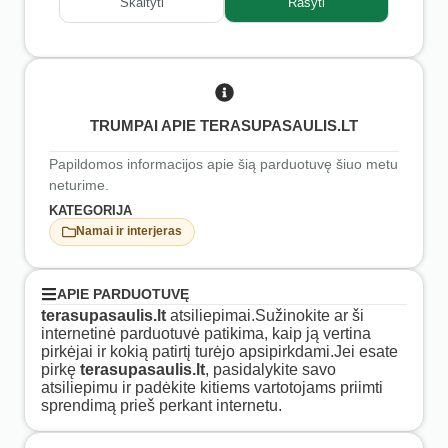
Skaityti
Rašyti
TRUMPAI APIE TERASUPASAULIS.LT
Papildomos informacijos apie šią parduotuvę šiuo metu
neturime.
KATEGORIJA
Namai ir interjeras
APIE PARDUOTUVĘ
terasupasaulis.lt
atsiliepimai.Sužinokite ar ši
internetinė parduotuvė patikima, kaip ją vertina
pirkėjai ir kokią patirtį turėjo apsipirkdami.Jei esate
pirkę
terasupasaulis.lt
, pasidalykite savo
atsiliepimu ir padėkite kitiems vartotojams priimti
sprendimą prieš perkant internetu.