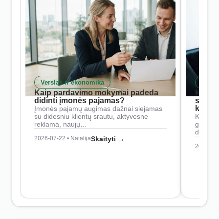
Verslas ir ekonomika
Skait
Kaip pardavimo mokymai padeda
Kaip 
didinti įmonės pajamas?
siste
konkur
Įmonės pajamų augimas dažnai siejamas
su didesniu klientų srautu, aktyvesne
Konkure
reklama, naujų…
geresnė
didesn
2026-07-22 • Natalija
Skaityti →
2026-07-