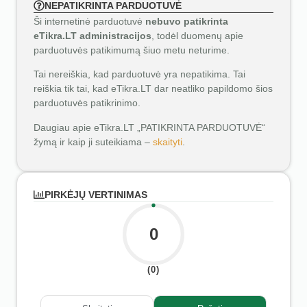
NEPATIKRINTA PARDUOTUVĖ
Ši internetinė parduotuvė
nebuvo patikrinta
eTikra.LT administracijos
, todėl duomenų apie
parduotuvės patikimumą šiuo metu neturime.
Tai nereiškia, kad parduotuvė yra nepatikima. Tai
reiškia tik tai, kad eTikra.LT dar neatliko papildomo šios
parduotuvės patikrinimo.
Daugiau apie eTikra.LT „PATIKRINTA PARDUOTUVĖ“
žymą ir kaip ji suteikiama –
skaityti
.
PIRKĖJŲ VERTINIMAS
0
(0)