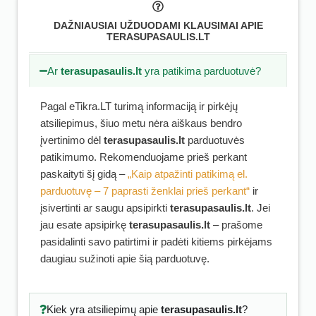
DAŽNIAUSIAI UŽDUODAMI KLAUSIMAI APIE
TERASUPASAULIS.LT
Ar
terasupasaulis.lt
yra patikima parduotuvė?
Pagal eTikra.LT turimą informaciją ir pirkėjų
atsiliepimus, šiuo metu nėra aiškaus bendro
įvertinimo dėl
terasupasaulis.lt
parduotuvės
patikimumo. Rekomenduojame prieš perkant
paskaityti šį gidą –
„Kaip atpažinti patikimą el.
parduotuvę – 7 paprasti ženklai prieš perkant“
ir
įsivertinti ar saugu apsipirkti
terasupasaulis.lt
. Jei
jau esate apsipirkę
terasupasaulis.lt
– prašome
pasidalinti savo patirtimi ir padėti kitiems pirkėjams
daugiau sužinoti apie šią parduotuvę.
Kiek yra atsiliepimų apie
terasupasaulis.lt
?