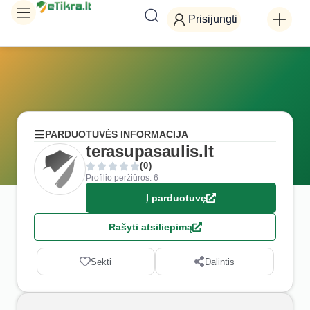
Prisijungti
PARDUOTUVĖS INFORMACIJA
terasupasaulis.lt
(0)
Profilio peržiūros: 6
Į parduotuvę
Rašyti atsiliepimą
Sekti
Dalintis