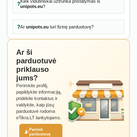
Kiek vidutiniškai užtrunka pristatymas iš
unipots.eu
?
Ar
unipots.eu
turi fizinę parduotuvę?
Ar ši
parduotuvė
priklauso
jums?
Perimkite profilį,
papildykite informaciją,
pridėkite kontaktus ir
valdykite, kaip jūsų
parduotuvė rodoma
eTikra.LT lankytojams.
Perimti
parduotuvę