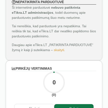
NEPATIKRINTA PARDUOTUVĖ
Ši internetinė parduotuvė
nebuvo patikrinta
eTikra.LT administracijos
, todėl duomenų apie
parduotuvės patikimumą šiuo metu neturime.
Tai nereiškia, kad parduotuvė yra nepatikima. Tai
reiškia tik tai, kad eTikra.LT dar neatliko papildomo šios
parduotuvės patikrinimo.
Daugiau apie eTikra.LT „PATIKRINTA PARDUOTUVĖ“
žymą ir kaip ji suteikiama –
skaityti
.
PIRKĖJŲ VERTINIMAS
0
(0)