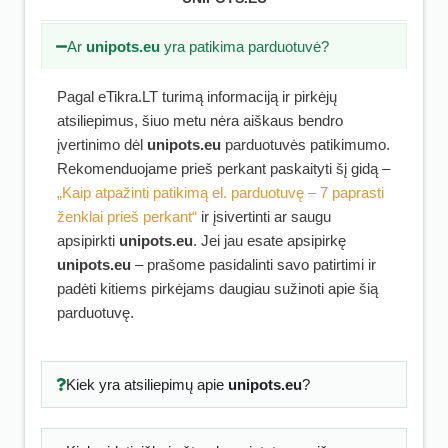
Ar
unipots.eu
yra patikima parduotuvė?
Pagal eTikra.LT turimą informaciją ir pirkėjų
atsiliepimus, šiuo metu nėra aiškaus bendro
įvertinimo dėl
unipots.eu
parduotuvės patikimumo.
Rekomenduojame prieš perkant paskaityti šį gidą –
„Kaip atpažinti patikimą el. parduotuvę – 7 paprasti
ženklai prieš perkant“
ir įsivertinti ar saugu
apsipirkti
unipots.eu
. Jei jau esate apsipirkę
unipots.eu
– prašome pasidalinti savo patirtimi ir
padėti kitiems pirkėjams daugiau sužinoti apie šią
parduotuvę.
Kiek yra atsiliepimų apie
unipots.eu
?