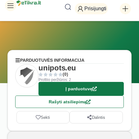
Prisijungti
PARDUOTUVĖS INFORMACIJA
unipots.eu
(0)
Profilio peržiūros: 2
Į parduotuvę
Rašyti atsiliepimą
Sekti
Dalintis