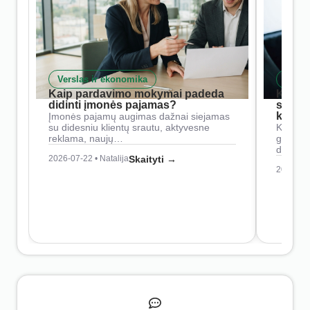
Verslas ir ekonomika
Skait
Kaip pardavimo mokymai padeda
Kaip 
didinti įmonės pajamas?
siste
konkur
Įmonės pajamų augimas dažnai siejamas
su didesniu klientų srautu, aktyvesne
Konkure
reklama, naujų…
geresnė
didesn
2026-07-22 • Natalija
Skaityti →
2026-07-