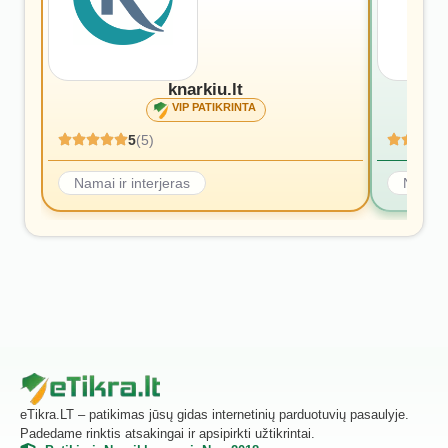
knarkiu.lt
VIP PATIKRINTA
5
(5)
Namai ir interjeras
Namai i
eTikra.LT – patikimas jūsų gidas internetinių parduotuvių pasaulyje.
Padedame rinktis atsakingai ir apsipirkti užtikrintai.