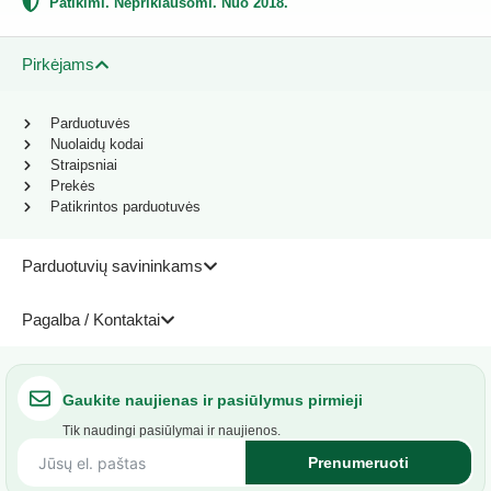
Patikimi. Nepriklausomi. Nuo 2018.
Pirkėjams
Parduotuvės
Nuolaidų kodai
Straipsniai
Prekės
Patikrintos parduotuvės
Parduotuvių savininkams
Pagalba / Kontaktai
Gaukite naujienas ir pasiūlymus pirmieji
Tik naudingi pasiūlymai ir naujienos.
Prenumeruoti