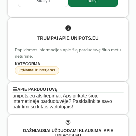
Skaityti
Rašyti
TRUMPAI APIE UNIPOTS.EU
Papildomos informacijos apie šią parduotuvę šiuo metu
neturime.
KATEGORIJA
Namai ir interjeras
APIE PARDUOTUVĘ
unipots.eu atsiliepimai. Apsipirkote šioje
internetinėje parduotuvėje? Pasidalinkite savo
patirtimi su kitais vartotojais!
DAŽNIAUSIAI UŽDUODAMI KLAUSIMAI APIE
UNIPOTS.EU