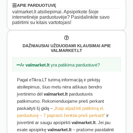
APIE PARDUOTUVĘ
valmarket.lt atsiliepimai. Apsipirkote šioje
internetinėje parduotuvėje? Pasidalinkite savo
patirtimi su kitais vartotojais!
DAŽNIAUSIAI UŽDUODAMI KLAUSIMAI APIE
VALMARKET.LT
Ar
valmarket.lt
yra patikima parduotuvė?
Pagal eTikra.LT turimą informaciją ir pirkėjų
atsiliepimus, šiuo metu nėra aiškaus bendro
įvertinimo dėl
valmarket.lt
parduotuvės
patikimumo. Rekomenduojame prieš perkant
paskaityti šį gidą –
„Kaip atpažinti patikimą el.
parduotuvę – 7 paprasti ženklai prieš perkant“
ir
įsivertinti ar saugu apsipirkti
valmarket.lt
. Jei jau
esate apsipirkę
valmarket.lt
– prašome pasidalinti