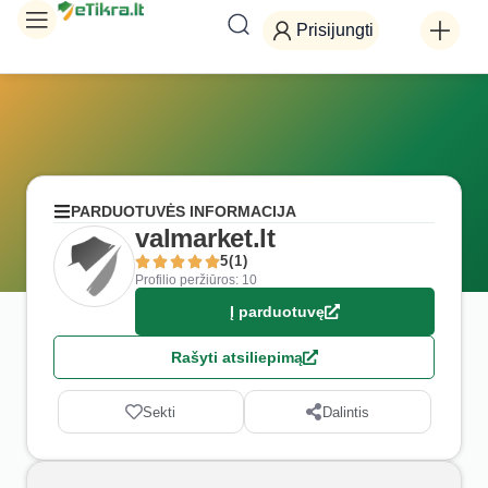
Prisijungti
PARDUOTUVĖS INFORMACIJA
valmarket.lt
5(1)
Profilio peržiūros: 10
Į parduotuvę
Rašyti atsiliepimą
Sekti
Dalintis