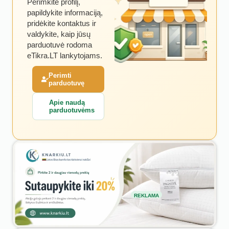
Perimkite profilį,
papildykite informaciją,
pridėkite kontaktus ir
valdykite, kaip jūsų
parduotuvė rodoma
eTikra.LT lankytojams.
Perimti
parduotuvę
Apie naudą
parduotuvėms
REKLAMA