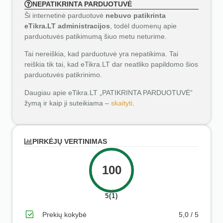
NEPATIKRINTA PARDUOTUVĖ
Ši internetinė parduotuvė
nebuvo patikrinta
eTikra.LT administracijos
, todėl duomenų apie
parduotuvės patikimumą šiuo metu neturime.
Tai nereiškia, kad parduotuvė yra nepatikima. Tai
reiškia tik tai, kad eTikra.LT dar neatliko papildomo šios
parduotuvės patikrinimo.
Daugiau apie eTikra.LT „PATIKRINTA PARDUOTUVĖ“
žymą ir kaip ji suteikiama –
skaityti
.
PIRKĖJŲ VERTINIMAS
100
5(1)
Prekių kokybė
5,0 / 5