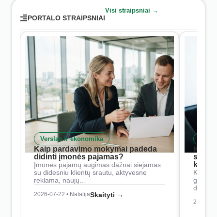
Visi straipsniai →
PORTALO STRAIPSNIAI
Verslas ir ekonomika
Skait
Kaip pardavimo mokymai padeda
Kaip 
didinti įmonės pajamas?
siste
konkur
Įmonės pajamų augimas dažnai siejamas
su didesniu klientų srautu, aktyvesne
Konkure
reklama, naujų…
geresnė
didesn
2026-07-22 • Natalija
Skaityti →
2026-07-