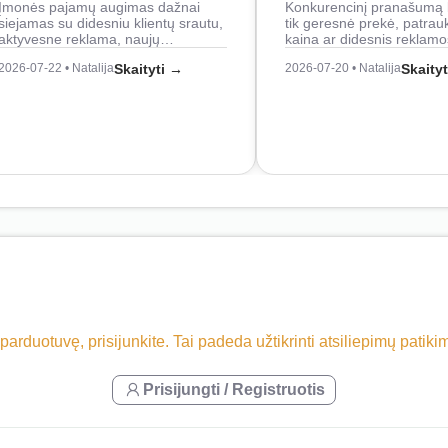
Įmonės pajamų augimas dažnai
Konkurencinį pranašumą 
siejamas su didesniu klientų srautu,
tik geresnė prekė, patrau
aktyvesne reklama, naujų…
kaina ar didesnis reklam
2026-07-22 • Natalija
Skaityti →
2026-07-20 • Natalija
Skaity
 parduotuvę, prisijunkite. Tai padeda užtikrinti atsiliepimų patik
Prisijungti / Registruotis