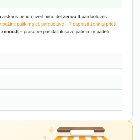
ra aiškaus bendro įvertinimo dėl
zenoo.lt
parduotuvės
atpažinti patikimą el. parduotuvę – 7 paprasti ženklai prieš
ę
zenoo.lt
– prašome pasidalinti savo patirtimi ir padėti