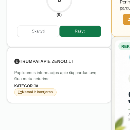
Perim
pardu
(0)
Skaityti
Rašyti
REK
TRUMPAI APIE ZENOO.LT
Papildomos informacijos apie šią parduotuvę
šiuo metu neturime.
KATEGORIJA
Namai ir interjeras