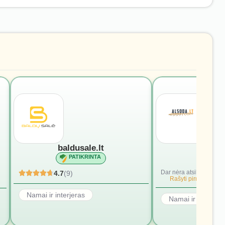
baldusale.lt
alsod
PATIKRINTA
PATI
Dar nėra atsiliepimų.
4.7
(9)
Rašyti pirmąjį.
Namai ir interjeras
Namai ir interjera