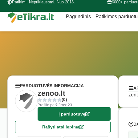
Patikimi. Nepriklausomi. Nuo 2018.
6000+ parduot
Pagrindinis
Patikimos parduot
PARDUOTUVĖS INFORMACIJA
A
zenoo.lt
zeno
(0)
Profilio peržiūros: 23
Į parduotuvę
D
Rašyti atsiliepimą