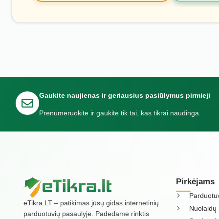
Gaukite naujienas ir geriausius pasiūlymus pirmieji
Prenumeruokite ir gaukite tik tai, kas tikrai naudinga.
Pirkėjams
Parduotu
eTikra.LT – patikimas jūsų gidas internetinių
Nuolaidų 
parduotuvių pasaulyje. Padedame rinktis