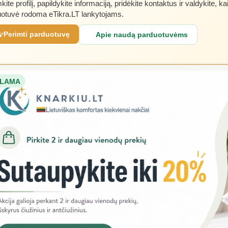
kite profilį, papildykite informaciją, pridėkite kontaktus ir valdykite, ka
otuvė rodoma eTikra.LT lankytojams.
Perimti parduotuvę
Apie naudą parduotuvėms
LAMA