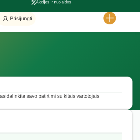
Akcijos ir nuolaidos
Prisijungti
sidalinkite savo patirtimi su kitais vartotojais!