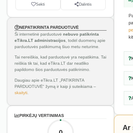
Sekti
Dalintis
Pa
pa
NEPATIKRINTA PARDUOTUVĖ
pe
Ši internetinė parduotuvė
nebuvo patikrinta
ki
eTikra.LT administracijos
, todėl duomenų apie
parduotuvės patikimumą šiuo metu neturime.
Tai nereiškia, kad parduotuvė yra nepatikima. Tai
reiškia tik tai, kad eTikra.LT dar neatliko
papildomo šios parduotuvės patikrinimo.
Daugiau apie eTikra.LT „PATIKRINTA
PARDUOTUVĖ“ žymą ir kaip ji suteikiama –
skaityti
.
PIRKĖJŲ VERTINIMAS
Ar
0