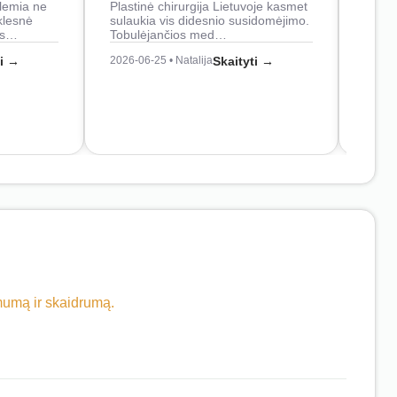
lemia ne
Plastinė chirurgija Lietuvoje kasmet
naudo
klesnė
sulaukia vis didesnio susidomėjimo.
Juos
os…
Tobulėjančios med…
2026-0
ti →
2026-06-25 • Natalija
Skaityti →
imumą ir skaidrumą.