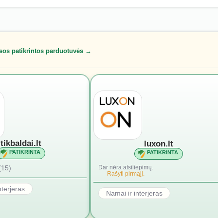
sos patikrintos parduotuvės →
tikbaldai.lt
luxon.lt
PATIKRINTA
PATIKRINTA
(15)
Dar nėra atsiliepimų.
Rašyti pirmąjį.
nterjeras
Namai ir interjeras