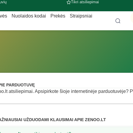
uvių
Tikri atsiliepimai
uvės
Nuolaidos kodai
Prekės
Straipsniai
PIE PARDUOTUVĘ
o.lt atsiliepimai. Apsipirkote šioje internetinėje parduotuvėje? Pa
AŽNIAUSIAI UŽDUODAMI KLAUSIMAI APIE ZENOO.LT