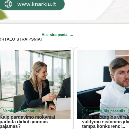
Visi straipsniai →
ORTALO STRAIPSNIAI
Verslas ir ekonomika
Skaitmeninis pasaulis
Kaip pardavimo mokymai
Kaip pažangios versl
padeda didinti įmonės
valdymo sistemos įd
pajamas?
tampa konkurenci...