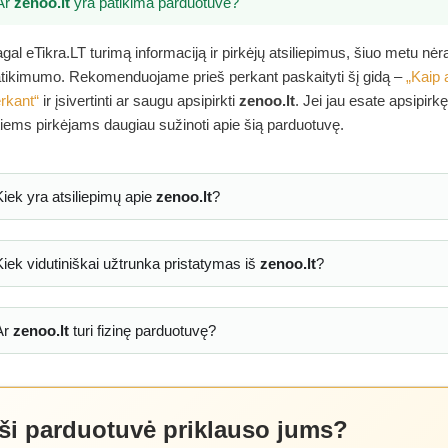
Ar
zenoo.lt
yra patikima parduotuvė?
gal eTikra.LT turimą informaciją ir pirkėjų atsiliepimus, šiuo metu nė
tikimumo. Rekomenduojame prieš perkant paskaityti šį gidą –
„Kaip 
rkant“
ir įsivertinti ar saugu apsipirkti
zenoo.lt
. Jei jau esate apsipirk
tiems pirkėjams daugiau sužinoti apie šią parduotuvę.
Kiek yra atsiliepimų apie
zenoo.lt
?
Kiek vidutiniškai užtrunka pristatymas iš
zenoo.lt
?
Ar
zenoo.lt
turi fizinę parduotuvę?
 ši parduotuvė priklauso jums?