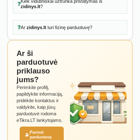
Kiek vidutiniškai užtrunka pristatymas iš
zidinys.lt
?
Ar
zidinys.lt
turi fizinę parduotuvę?
Ar ši
parduotuvė
priklauso
jums?
Perimkite profilį,
papildykite informaciją,
pridėkite kontaktus ir
valdykite, kaip jūsų
parduotuvė rodoma
eTikra.LT lankytojams.
Perimti
parduotuvę