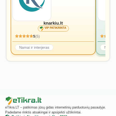
knarkiu.lt
VIP PATIKRINTA
5
(5)
Namai ir interjeras
Namai i
eTikra.LT – patikimas jūsų gidas internetinių parduotuvių pasaulyje.
Padedame rinktis atsakingai ir apsipirkti užtikrintai.