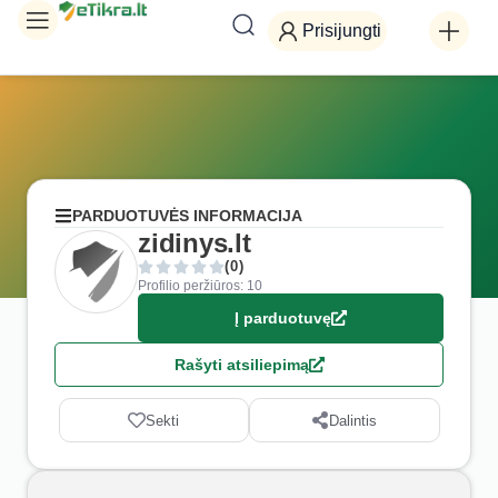
Prisijungti
PARDUOTUVĖS INFORMACIJA
zidinys.lt
(0)
Profilio peržiūros: 10
Į parduotuvę
Rašyti atsiliepimą
Sekti
Dalintis