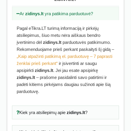
Ar
zidinys.lt
yra patikima parduotuvė?
Pagal eTikra.LT turimą informaciją ir pirkėjų
atsiliepimus, šiuo metu nėra aiškaus bendro
įvertinimo dėl
zidinys.lt
parduotuvės patikimumo.
Rekomenduojame prieš perkant paskaityti šį gidą –
„Kaip atpažinti patikimą el. parduotuvę – 7 paprasti
ženklai prieš perkant“
ir įsivertinti ar saugu
apsipirkti
zidinys.lt
. Jei jau esate apsipirkę
zidinys.lt
– prašome pasidalinti savo patirtimi ir
padėti kitiems pirkėjams daugiau sužinoti apie šią
parduotuvę.
Kiek yra atsiliepimų apie
zidinys.lt
?