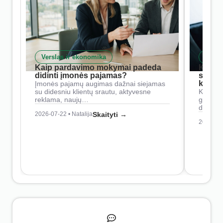
Verslas ir ekonomika
Skait
Kaip pardavimo mokymai padeda
Kaip 
didinti įmonės pajamas?
siste
konkur
Įmonės pajamų augimas dažnai siejamas
su didesniu klientų srautu, aktyvesne
Konkure
reklama, naujų…
geresnė
didesn
2026-07-22 • Natalija
Skaityti →
2026-07-