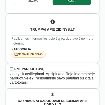
Skaityti
Rašyti
TRUMPAI APIE ZIDINYS.LT
Papildomos informacijos apie šią parduotuvę šiuo metu
neturime.
KATEGORIJA
Namai ir interjeras
APIE PARDUOTUVĘ
zidinys.lt atsiliepimai. Apsipirkote šioje internetinėje
parduotuvėje? Pasidalinkite savo patirtimi su kitais
vartotojais!
DAŽNIAUSIAI UŽDUODAMI KLAUSIMAI APIE
ZIDINYS.LT