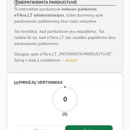
NEPATIKRINTA PARDUOTUVĖ
Ši internetinė parduotuvė
nebuvo patikrinta
eTikra.LT administracijos
, todėl duomenų apie
parduotuvės patikimumą šiuo metu neturime.
Tai nereiškia, kad parduotuvė yra nepatikima. Tai
reiškia tik tai, kad eTikra.LT dar neatliko papildomo šios
parduotuvės patikrinimo.
Daugiau apie eTikra.LT „PATIKRINTA PARDUOTUVĖ“
žymą ir kaip ji suteikiama –
skaityti
.
PIRKĖJŲ VERTINIMAS
0
(0)