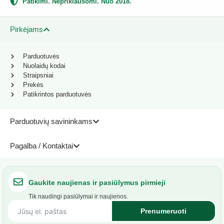
Patikimi. Nepriklausomi. Nuo 2018.
Pirkėjams
Parduotuvės
Nuolaidų kodai
Straipsniai
Prekės
Patikrintos parduotuvės
Parduotuvių savininkams
Pagalba / Kontaktai
Gaukite naujienas ir pasiūlymus pirmieji
Tik naudingi pasiūlymai ir naujienos.
Prenumeruoti