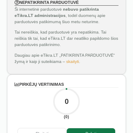
NEPATIKRINTA PARDUOTUVĖ
Ši internetinė parduotuvė
nebuvo patikrinta
eTikra.LT administracijos
, todėl duomenų apie
parduotuvės patikimumą šiuo metu neturime.
Tai nereiškia, kad parduotuvė yra nepatikima. Tai
reiškia tik tai, kad eTikra.LT dar neatliko papildomo šios
parduotuvės patikrinimo.
Daugiau apie eTikra.LT „PATIKRINTA PARDUOTUVĖ“
žymą ir kaip ji suteikiama –
skaityti
.
PIRKĖJŲ VERTINIMAS
0
(0)