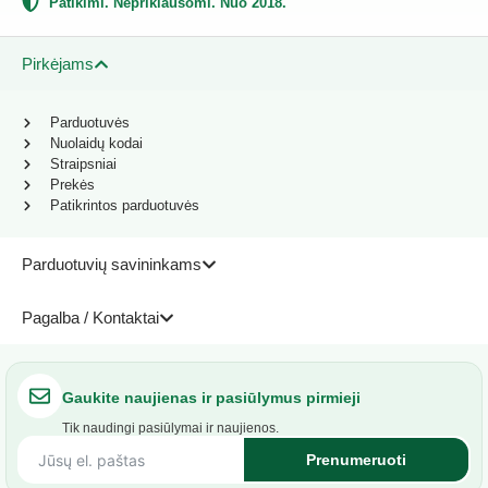
Patikimi. Nepriklausomi. Nuo 2018.
Pirkėjams
Parduotuvės
Nuolaidų kodai
Straipsniai
Prekės
Patikrintos parduotuvės
Parduotuvių savininkams
Pagalba / Kontaktai
Gaukite naujienas ir pasiūlymus pirmieji
Tik naudingi pasiūlymai ir naujienos.
Prenumeruoti