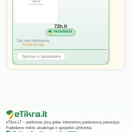
72h.lt
PATIKRINTA
Dar nėra atsiliepimų.
Rašyti pirmąjį.
Sportas ir laisvalaikis
eTikra.LT – patikimas jūsų gidas internetinių parduotuvių pasaulyje.
Padedame rinktis atsakingai ir apsipirkti užtikrintai.