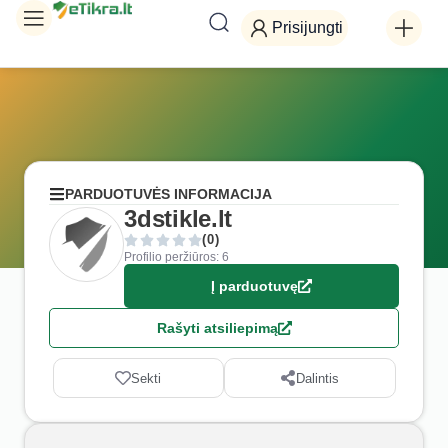
Prisijungti
PARDUOTUVĖS INFORMACIJA
3dstikle.lt
(0)
Profilio peržiūros: 6
Į parduotuvę
Rašyti atsiliepimą
Sekti
Dalintis