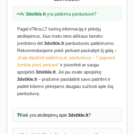
Ar
3dstikle.lt
yra patikima parduotuvė?
Pagal eTikra.LT turimą informaciją ir pirkėjų
atsiliepimus, šiuo metu nėra aiškaus bendro
įvertinimo dėl
3dstikle.lt
parduotuvės patikimumo.
Rekomenduojame prieš perkant paskaityti šį gidą –
„Kaip atpažinti patikimą el. parduotuvę – 7 paprasti
ženklai prieš perkant“
ir įsivertinti ar saugu
apsipirkti
3dstikle.lt
. Jei jau esate apsipirkę
3dstikle.lt
– prašome pasidalinti savo patirtimi ir
padėti kitiems pirkėjams daugiau sužinoti apie šią
parduotuvę.
Kiek yra atsiliepimų apie
3dstikle.lt
?