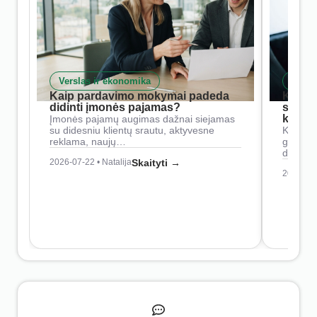
Verslas ir ekonomika
Skait
Kaip pardavimo mokymai padeda
Kaip 
didinti įmonės pajamas?
siste
konkur
Įmonės pajamų augimas dažnai siejamas
su didesniu klientų srautu, aktyvesne
Konkure
reklama, naujų…
geresnė
didesn
2026-07-22 • Natalija
Skaityti →
2026-07-