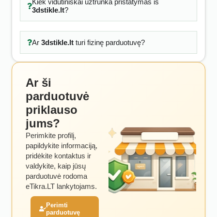
Kiek vidutiniškai užtrunka pristatymas iš
3dstikle.lt
?
Ar
3dstikle.lt
turi fizinę parduotuvę?
Ar ši
parduotuvė
priklauso
jums?
Perimkite profilį,
papildykite informaciją,
pridėkite kontaktus ir
valdykite, kaip jūsų
parduotuvė rodoma
eTikra.LT lankytojams.
Perimti
parduotuvę