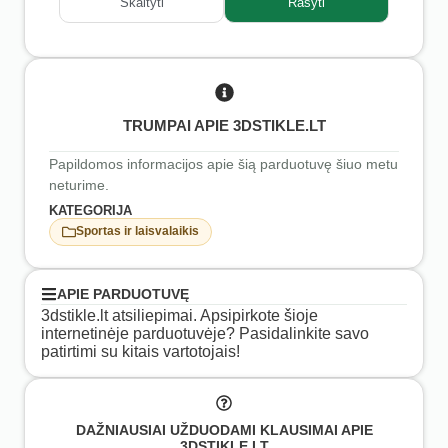
Skaityti
Rašyti
TRUMPAI APIE 3DSTIKLE.LT
Papildomos informacijos apie šią parduotuvę šiuo metu
neturime.
KATEGORIJA
Sportas ir laisvalaikis
APIE PARDUOTUVĘ
3dstikle.lt atsiliepimai. Apsipirkote šioje
internetinėje parduotuvėje? Pasidalinkite savo
patirtimi su kitais vartotojais!
DAŽNIAUSIAI UŽDUODAMI KLAUSIMAI APIE
3DSTIKLE.LT