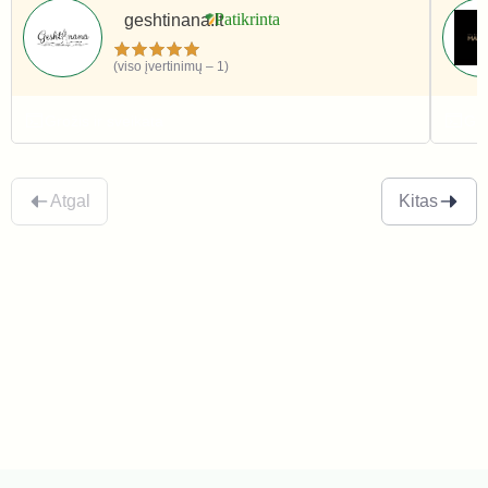
geshtinana.lt
(viso įvertinimų – 1)
Grožis ir sveikata
Gro
Atgal
Kitas