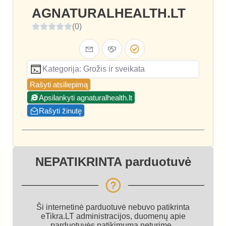
AGNATURALHEALTH.LT
(0)
Kategorija: Grožis ir sveikata
Rašyti atsiliepimą
Apsilankyti agnaturalhealth.lt
Rašyti žinutę
NEPATIKRINTA parduotuvė
Ši internetinė parduotuvė nebuvo patikrinta
eTikra.LT administracijos, duomenų apie
parduotuvės patikimumą neturime.