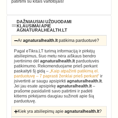
patirtimi su kitais vartotojais!
DAŽNIAUSIAI UŽDUODAMI
KLAUSIMAI APIE
AGNATURALHEALTH.LT
Ar
agnaturalhealth.lt
patikima parduotuvė?
Pagal eTikra.LT turimą informaciją ir pirkėjų
atsiliepimus, šiuo metu nėra aiškaus bendro
įvertinimo dėl
agnaturalhealth.lt
parduotuvės
patikimumo. Rekomenduojame prieš perkant
paskaityti šį gidą –
„Kaip atpažinti patikimą el.
parduotuvę – 7 paprasti ženklai prieš perkant“
ir
įsivertinti ar saugu apsipirkti
agnaturalhealth.lt
.
Jei jau esate apsipirkę
agnaturalhealth.lt
–
prašome pasidalinti savo patirtimi ir padėti
kitiems pirkėjams daugiau sužinoti apie šią
parduotuvę.
Kiek yra atsiliepimų apie
agnaturalhealth.lt
?