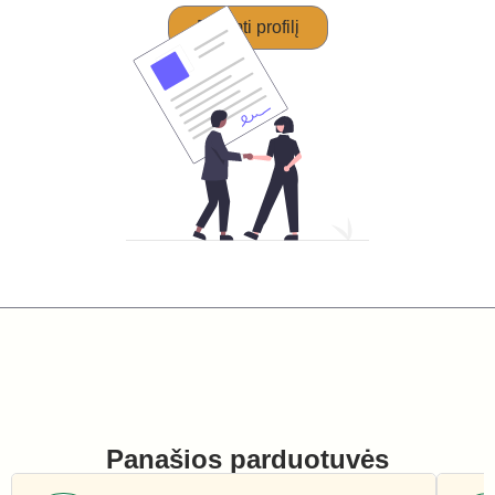
Perimti profilį
Panašios parduotuvės