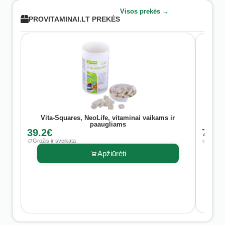
tabletės Vita –
Squares ir All-C.
Visos prekės →
PROVITAMINAI.LT PREKĖS
Vita-Squares, NeoLife, vitaminai vaikams ir
P
paaugliams
39.2€
71.4
Grožis ir sveikata
Grožis 
Apžiūrėti