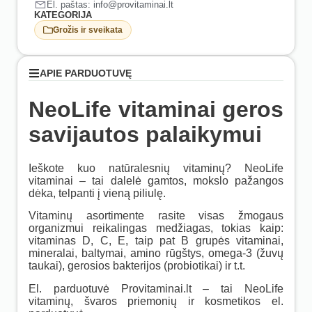
El. paštas: info@provitaminai.lt
KATEGORIJA
Grožis ir sveikata
APIE PARDUOTUVĘ
NeoLife vitaminai geros
savijautos palaikymui
Ieškote kuo natūralesnių vitaminų? NeoLife
vitaminai – tai dalelė gamtos, mokslo pažangos
dėka, telpanti į vieną piliulę.
Vitaminų asortimente rasite visas žmogaus
organizmui reikalingas medžiagas, tokias kaip:
vitaminas D, C, E, taip pat B grupės vitaminai,
mineralai, baltymai, amino rūgštys, omega-3 (žuvų
taukai), gerosios bakterijos (probiotikai) ir t.t.
El. parduotuvė Provitaminai.lt – tai NeoLife
vitaminų, švaros priemonių ir kosmetikos el.