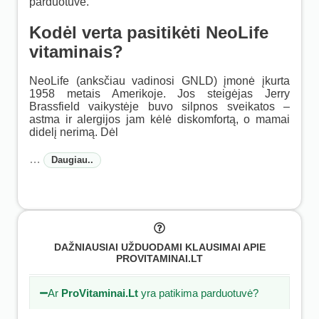
parduotuvė.
Kodėl verta pasitikėti NeoLife
vitaminais?
NeoLife (anksčiau vadinosi GNLD) įmonė įkurta
1958 metais Amerikoje. Jos steigėjas Jerry
Brassfield vaikystėje buvo silpnos sveikatos –
astma ir alergijos jam kėlė diskomfortą, o mamai
didelį nerimą. Dėl
…
Daugiau..
DAŽNIAUSIAI UŽDUODAMI KLAUSIMAI APIE
PROVITAMINAI.LT
Ar
ProVitaminai.Lt
yra patikima parduotuvė?