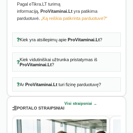
Pagal eTikra.LT turimą
informaciją,
ProVitaminai.Lt
yra patikima
parduotuvė.
„Ką reiškia patikrinta parduotuvė?“
Kiek yra atsiliepimų apie
ProVitaminai.Lt
?
Kiek vidutiniškai užtrunka pristatymas iš
ProVitaminai.Lt
?
Ar
ProVitaminai.Lt
turi fizinę parduotuvę?
Visi straipsniai →
PORTALO STRAIPSNIAI