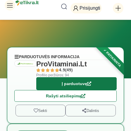
Prisijungti
PARDUOTUVĖS INFORMACIJA
ProVitaminai.Lt
4.9(49)
Profilio peržiūros: 94
Į parduotuvę
Rašyti atsiliepimą
Sekti
Dalintis