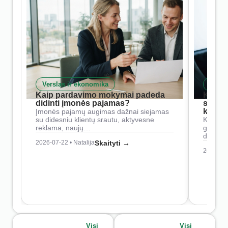
Verslas ir ekonomika
Skait
Kaip pardavimo mokymai padeda
Kaip 
didinti įmonės pajamas?
siste
konkur
Įmonės pajamų augimas dažnai siejamas
su didesniu klientų srautu, aktyvesne
Konkure
reklama, naujų…
geresnė
didesn
2026-07-22 • Natalija
Skaityti →
2026-07-
Visi
Visi