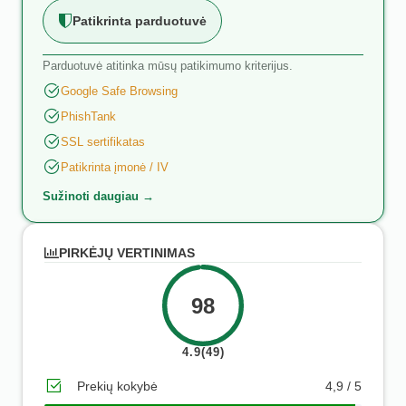
Patikrinta parduotuvė
Parduotuvė atitinka mūsų patikimumo kriterijus.
Google Safe Browsing
PhishTank
SSL sertifikatas
Patikrinta įmonė / IV
Sužinoti daugiau →
PIRKĖJŲ VERTINIMAS
98
4.9(49)
Prekių kokybė
4,9 / 5