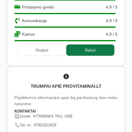
Pristatymo greitis
4,9 / 5
Komunikacija
4,9 / 5
Kainos
4,9 / 5
Skaityti
Rašyti
TRUMPAI APIE PROVITAMINAI.LT
Papildomos informacijos apie šią parduotuvę šiuo metu
neturime.
KONTAKTAI
Įmonė: VITAMINAS TAU, UAB
Tel. nr.: 37061621819