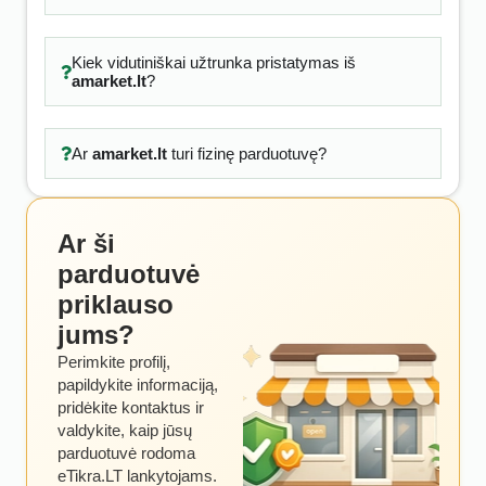
Kiek vidutiniškai užtrunka pristatymas iš
amarket.lt
?
Ar
amarket.lt
turi fizinę parduotuvę?
Ar ši
parduotuvė
priklauso
jums?
Perimkite profilį,
papildykite informaciją,
pridėkite kontaktus ir
valdykite, kaip jūsų
parduotuvė rodoma
eTikra.LT lankytojams.