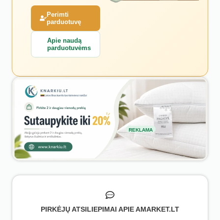
Perimti
parduotuvę
Apie naudą
parduotuvėms
REKLAMA
PIRKĖJŲ ATSILIEPIMAI APIE AMARKET.LT