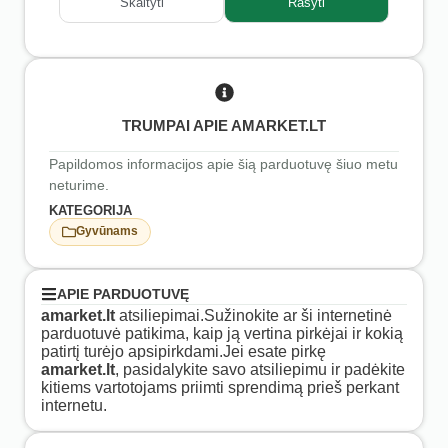
Skaityti
Rašyti
TRUMPAI APIE AMARKET.LT
Papildomos informacijos apie šią parduotuvę šiuo metu
neturime.
KATEGORIJA
Gyvūnams
APIE PARDUOTUVĘ
amarket.lt
atsiliepimai.Sužinokite ar ši internetinė
parduotuvė patikima, kaip ją vertina pirkėjai ir kokią
patirtį turėjo apsipirkdami.Jei esate pirkę
amarket.lt
, pasidalykite savo atsiliepimu ir padėkite
kitiems vartotojams priimti sprendimą prieš perkant
internetu.