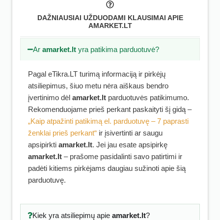
DAŽNIAUSIAI UŽDUODAMI KLAUSIMAI APIE
AMARKET.LT
Ar
amarket.lt
yra patikima parduotuvė?
Pagal eTikra.LT turimą informaciją ir pirkėjų
atsiliepimus, šiuo metu nėra aiškaus bendro
įvertinimo dėl
amarket.lt
parduotuvės patikimumo.
Rekomenduojame prieš perkant paskaityti šį gidą –
„Kaip atpažinti patikimą el. parduotuvę – 7 paprasti
ženklai prieš perkant“
ir įsivertinti ar saugu
apsipirkti
amarket.lt
. Jei jau esate apsipirkę
amarket.lt
– prašome pasidalinti savo patirtimi ir
padėti kitiems pirkėjams daugiau sužinoti apie šią
parduotuvę.
Kiek yra atsiliepimų apie
amarket.lt
?