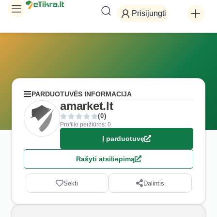
Prisijungti
PARDUOTUVĖS INFORMACIJA
amarket.lt
(0)
Profilio peržiūros: 0
Į parduotuvę
Rašyti atsiliepimą
Sekti
Dalintis