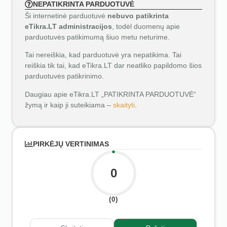
NEPATIKRINTA PARDUOTUVĖ
Ši internetinė parduotuvė
nebuvo patikrinta
eTikra.LT administracijos
, todėl duomenų apie
parduotuvės patikimumą šiuo metu neturime.
Tai nereiškia, kad parduotuvė yra nepatikima. Tai
reiškia tik tai, kad eTikra.LT dar neatliko papildomo šios
parduotuvės patikrinimo.
Daugiau apie eTikra.LT „PATIKRINTA PARDUOTUVĖ“
žymą ir kaip ji suteikiama –
skaityti
.
PIRKĖJŲ VERTINIMAS
0
(0)