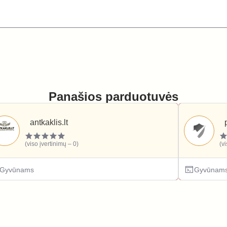
Panašios parduotuvės
antkaklis.lt
(viso įvertinimų – 0)
(v
Gyvūnams
Gyvūnam