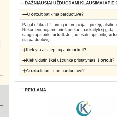
DAŽNIAUSIAI UŽDUODAMI KLAUSIMAI APIE 
Ar
orto.lt
patikima parduotuvė?
Pagal eTikra.LT turimą informaciją ir pirkėjų atsili
Rekomenduojame prieš perkant paskaityti šį gidą 
saugu apsipirkti
orto.lt
. Jei jau esate apsipirkę
orto.
šią parduotuvę.
Kiek yra atsiliepimų apie
orto.lt
?
Kiek vidutiniškai užtrunka pristatymas iš
orto.lt
?
Ar
orto.lt
turi fizinę parduotuvę?
REKLAMA