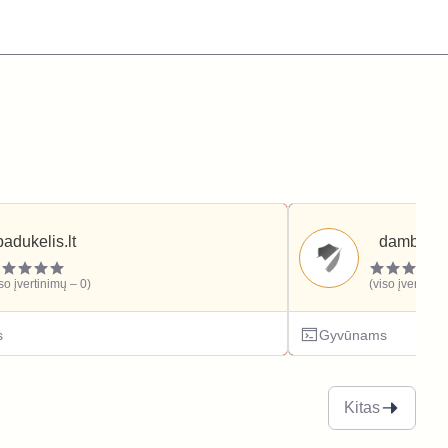
padukelis.lt
dambo.lt
iso įvertinimų – 0)
(viso įvertinim
s
Gyvūnams
Kitas