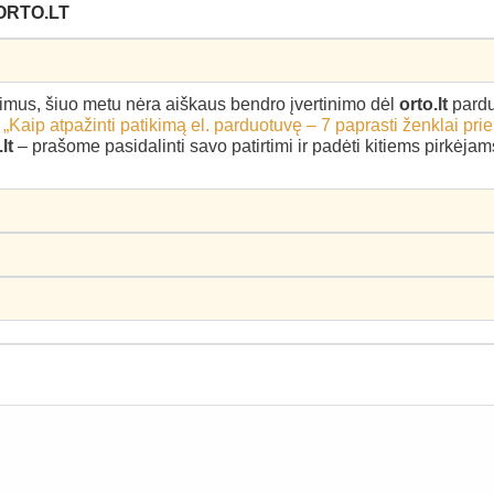
ORTO.LT
epimus, šiuo metu nėra aiškaus bendro įvertinimo dėl
orto.lt
pardu
–
„Kaip atpažinti patikimą el. parduotuvę – 7 paprasti ženklai pri
lt
– prašome pasidalinti savo patirtimi ir padėti kitiems pirkėja