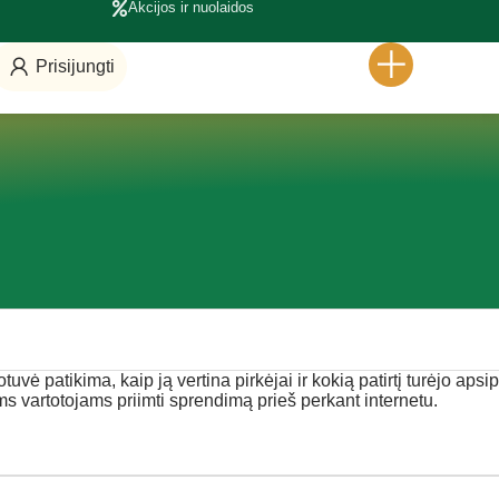
Akcijos ir nuolaidos
Prisijungti
tuvė patikima, kaip ją vertina pirkėjai ir kokią patirtį turėjo apsi
ems vartotojams priimti sprendimą prieš perkant internetu.