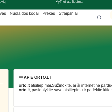
uvių
Tikri atsiliepimai
uvės
Nuolaidos kodai
Prekės
Straipsniai
APIE ORTO.LT
orto.lt
atsiliepimai.Sužinokite, ar ši internetinė parduo
orto.lt
, pasidalykite savo atsiliepimu ir padėkite kiti