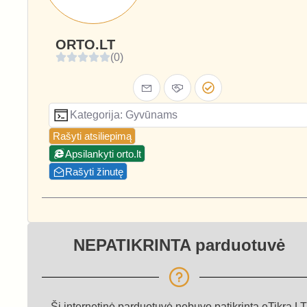
ORTO.LT
(0)
Kategorija: Gyvūnams
Rašyti atsiliepimą
Apsilankyti orto.lt
Rašyti žinutę
NEPATIKRINTA parduotuvė
Ši internetinė parduotuvė nebuvo patikrinta eTikra.LT