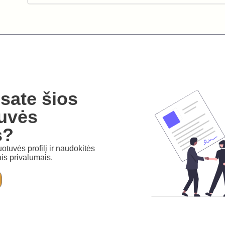
sate šios
uvės
s?
otuvės profilį ir naudokitės
is privalumais.