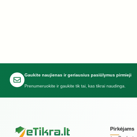
Gaukite naujienas ir geriausius pasiūlymus pirmieji
Prenumeruokite ir gaukite tik tai, kas tikrai naudinga.
Pirkėjams