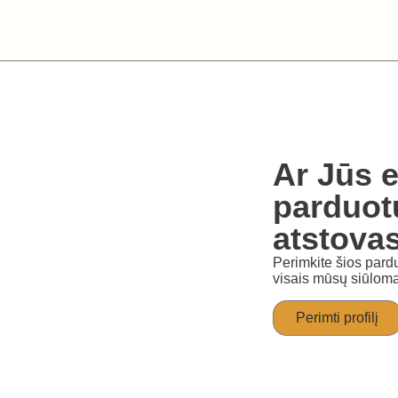
Ar Jūs e
parduot
atstova
Perimkite šios pardu
visais mūsų siūloma
Perimti profilį