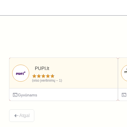
PUPI.lt
(viso įvertinimų – 1)
Gyvūnams
Atgal