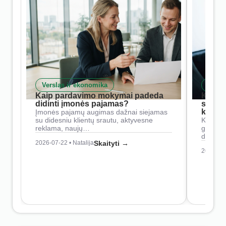
Verslas ir ekonomika
Skait
Kaip pardavimo mokymai padeda
Kaip 
didinti įmonės pajamas?
siste
konkur
Įmonės pajamų augimas dažnai siejamas
su didesniu klientų srautu, aktyvesne
Konkure
reklama, naujų…
geresnė
didesn
2026-07-22 • Natalija
Skaityti →
2026-07-