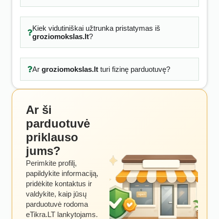
Kiek vidutiniškai užtrunka pristatymas iš
groziomokslas.lt
?
Ar
groziomokslas.lt
turi fizinę parduotuvę?
Ar ši
parduotuvė
priklauso
jums?
Perimkite profilį,
papildykite informaciją,
pridėkite kontaktus ir
valdykite, kaip jūsų
parduotuvė rodoma
eTikra.LT lankytojams.