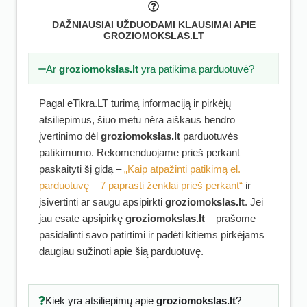
DAŽNIAUSIAI UŽDUODAMI KLAUSIMAI APIE
GROZIOMOKSLAS.LT
Ar
groziomokslas.lt
yra patikima parduotuvė?
Pagal eTikra.LT turimą informaciją ir pirkėjų
atsiliepimus, šiuo metu nėra aiškaus bendro
įvertinimo dėl
groziomokslas.lt
parduotuvės
patikimumo. Rekomenduojame prieš perkant
paskaityti šį gidą –
„Kaip atpažinti patikimą el.
parduotuvę – 7 paprasti ženklai prieš perkant“
ir
įsivertinti ar saugu apsipirkti
groziomokslas.lt
. Jei
jau esate apsipirkę
groziomokslas.lt
– prašome
pasidalinti savo patirtimi ir padėti kitiems pirkėjams
daugiau sužinoti apie šią parduotuvę.
Kiek yra atsiliepimų apie
groziomokslas.lt
?