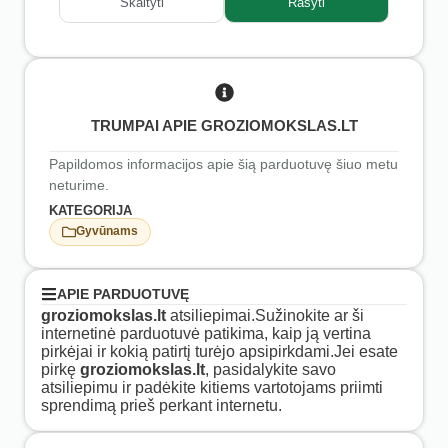
Skaityti
Rašyti
TRUMPAI APIE GROZIOMOKSLAS.LT
Papildomos informacijos apie šią parduotuvę šiuo metu
neturime.
KATEGORIJA
Gyvūnams
APIE PARDUOTUVĘ
groziomokslas.lt
atsiliepimai.Sužinokite ar ši
internetinė parduotuvė patikima, kaip ją vertina
pirkėjai ir kokią patirtį turėjo apsipirkdami.Jei esate
pirkę
groziomokslas.lt
, pasidalykite savo
atsiliepimu ir padėkite kitiems vartotojams priimti
sprendimą prieš perkant internetu.