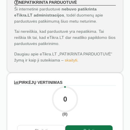
NEPATIKRINTA PARDUOTUVĖ
Ši internetinė parduotuvė
nebuvo patikrinta
eTikra.LT administracijos
, todėl duomenų apie
parduotuvės patikimumą šiuo metu neturime.
Tai nereiškia, kad parduotuvė yra nepatikima. Tai
reiškia tik tai, kad eTikra.LT dar neatliko papildomo šios
parduotuvės patikrinimo.
Daugiau apie eTikra.LT „PATIKRINTA PARDUOTUVĖ“
žymą ir kaip ji suteikiama –
skaityti
.
PIRKĖJŲ VERTINIMAS
0
(0)