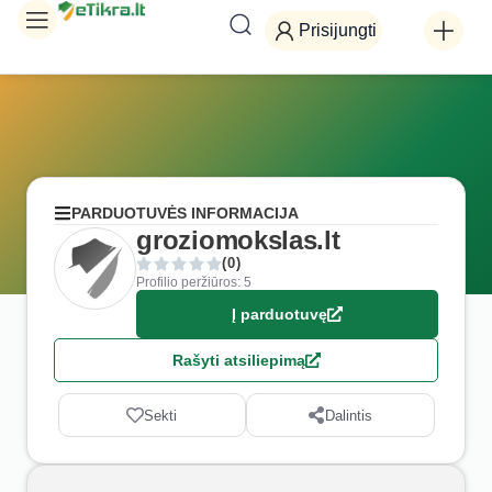
Prisijungti
PARDUOTUVĖS INFORMACIJA
groziomokslas.lt
(0)
Profilio peržiūros: 5
Į parduotuvę
Rašyti atsiliepimą
Sekti
Dalintis