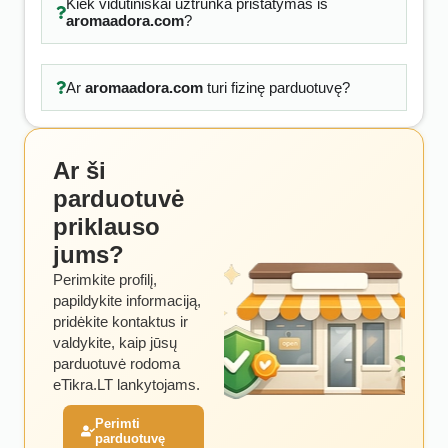
Kiek vidutiniškai užtrunka pristatymas iš
aromaadora.com
?
Ar
aromaadora.com
turi fizinę parduotuvę?
Ar ši
parduotuvė
priklauso
jums?
Perimkite profilį,
papildykite informaciją,
pridėkite kontaktus ir
valdykite, kaip jūsų
parduotuvė rodoma
eTikra.LT lankytojams.
Perimti
parduotuvę