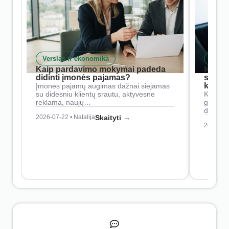
Verslas ir ekonomika
Skait
Kaip pardavimo mokymai padeda
Kaip 
didinti įmonės pajamas?
siste
konkur
Įmonės pajamų augimas dažnai siejamas
su didesniu klientų srautu, aktyvesne
Konkure
reklama, naujų…
geresnė
didesn
2026-07-22 • Natalija
Skaityti →
2026-07-