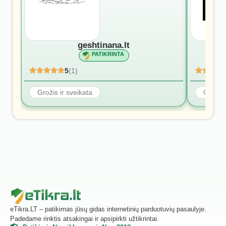
geshtinana.lt
PATIKRINTA
5
(1)
Grožis ir sveikata
Grožis 
eTikra.LT – patikimas jūsų gidas internetinių parduotuvių pasaulyje.
Padedame rinktis atsakingai ir apsipirkti užtikrintai.