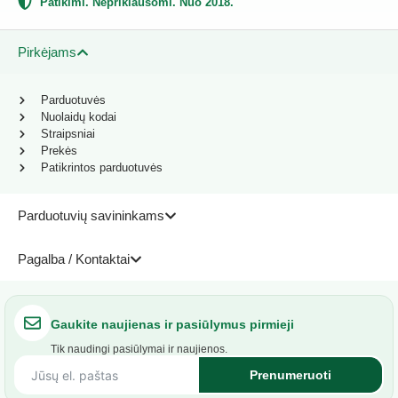
Patikimi. Nepriklausomi. Nuo 2018.
Pirkėjams
Parduotuvės
Nuolaidų kodai
Straipsniai
Prekės
Patikrintos parduotuvės
Parduotuvių savininkams
Pagalba / Kontaktai
Gaukite naujienas ir pasiūlymus pirmieji
Tik naudingi pasiūlymai ir naujienos.
Prenumeruoti