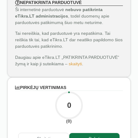
NEPATIKRINTA PARDUOTUVĖ
Ši internetinė parduotuvė
nebuvo patikrinta
eTikra.LT administracijos
, todėl duomenų apie
parduotuvės patikimumą šiuo metu neturime.
Tai nereiškia, kad parduotuvė yra nepatikima. Tai
reiškia tik tai, kad eTikra.LT dar neatliko papildomo šios
parduotuvės patikrinimo.
Daugiau apie eTikra.LT „PATIKRINTA PARDUOTUVĖ“
žymą ir kaip ji suteikiama –
skaityti
.
PIRKĖJŲ VERTINIMAS
0
(0)