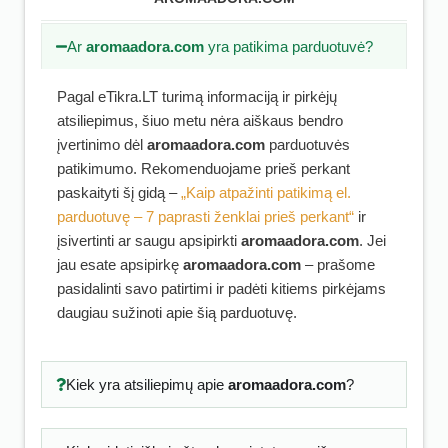
Ar
aromaadora.com
yra patikima parduotuvė?
Pagal eTikra.LT turimą informaciją ir pirkėjų
atsiliepimus, šiuo metu nėra aiškaus bendro
įvertinimo dėl
aromaadora.com
parduotuvės
patikimumo. Rekomenduojame prieš perkant
paskaityti šį gidą –
„Kaip atpažinti patikimą el.
parduotuvę – 7 paprasti ženklai prieš perkant“
ir
įsivertinti ar saugu apsipirkti
aromaadora.com
. Jei
jau esate apsipirkę
aromaadora.com
– prašome
pasidalinti savo patirtimi ir padėti kitiems pirkėjams
daugiau sužinoti apie šią parduotuvę.
Kiek yra atsiliepimų apie
aromaadora.com
?