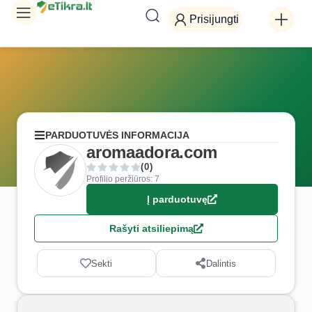
Prisijungti
PARDUOTUVĖS INFORMACIJA
aromaadora.com
(0)
Profilio peržiūros: 7
Į parduotuvę
Rašyti atsiliepimą
Sekti
Dalintis